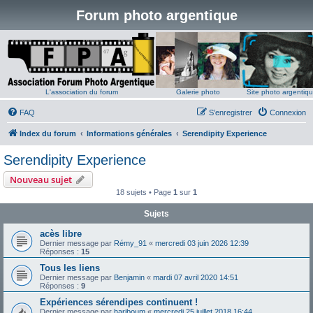
Forum photo argentique
L'association du forum
Galerie photo
Site photo argentiq
FAQ
S’enregistrer
Connexion
Index du forum
Informations générales
Serendipity Experience
Serendipity Experience
Nouveau sujet
18 sujets • Page
1
sur
1
Sujets
acès libre
Dernier message par
Rémy_91
«
mercredi 03 juin 2026 12:39
Réponses :
15
Tous les liens
Dernier message par
Benjamin
«
mardi 07 avril 2020 14:51
Réponses :
9
Expériences sérendipes continuent !
Dernier message par
hariboum
«
mercredi 25 juillet 2018 16:44