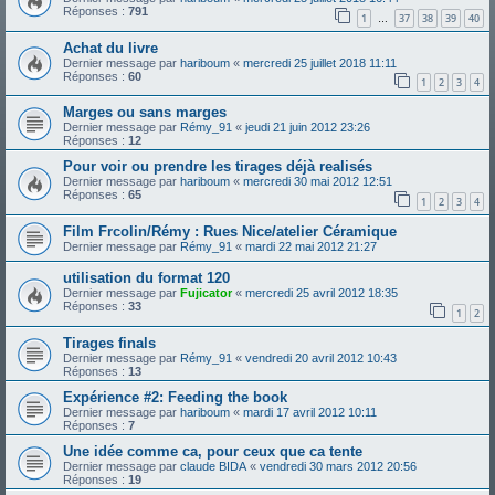
Réponses :
791
1
37
38
39
40
…
Achat du livre
Dernier message par
hariboum
«
mercredi 25 juillet 2018 11:11
Réponses :
60
1
2
3
4
Marges ou sans marges
Dernier message par
Rémy_91
«
jeudi 21 juin 2012 23:26
Réponses :
12
Pour voir ou prendre les tirages déjà realisés
Dernier message par
hariboum
«
mercredi 30 mai 2012 12:51
Réponses :
65
1
2
3
4
Film Frcolin/Rémy : Rues Nice/atelier Céramique
Dernier message par
Rémy_91
«
mardi 22 mai 2012 21:27
utilisation du format 120
Dernier message par
Fujicator
«
mercredi 25 avril 2012 18:35
Réponses :
33
1
2
Tirages finals
Dernier message par
Rémy_91
«
vendredi 20 avril 2012 10:43
Réponses :
13
Expérience #2: Feeding the book
Dernier message par
hariboum
«
mardi 17 avril 2012 10:11
Réponses :
7
Une idée comme ca, pour ceux que ca tente
Dernier message par
claude BIDA
«
vendredi 30 mars 2012 20:56
Réponses :
19