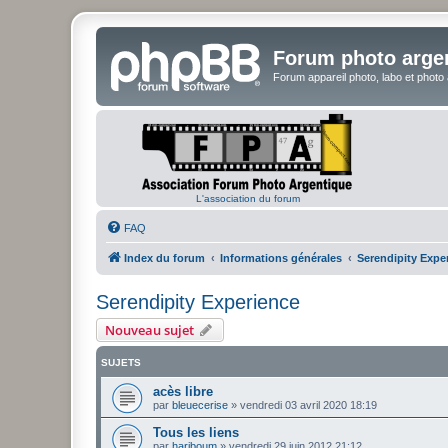
Forum photo arge
Forum appareil photo, labo et photo
L'association du forum
FAQ
Index du forum
Informations générales
Serendipity Expe
Serendipity Experience
Nouveau sujet
SUJETS
acès libre
par
bleuecerise
»
vendredi 03 avril 2020 18:19
Tous les liens
par
hariboum
»
vendredi 29 juin 2012 21:12