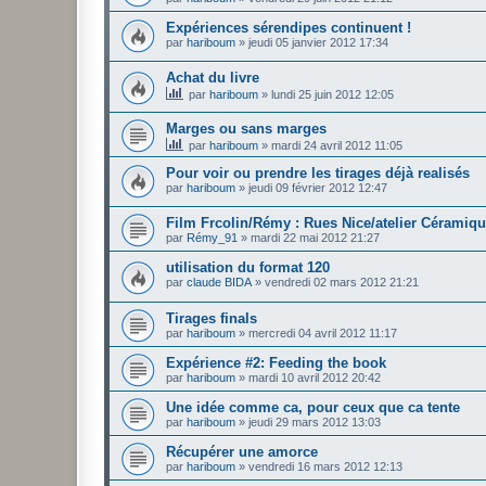
Expériences sérendipes continuent !
par
hariboum
»
jeudi 05 janvier 2012 17:34
Achat du livre
par
hariboum
»
lundi 25 juin 2012 12:05
Marges ou sans marges
par
hariboum
»
mardi 24 avril 2012 11:05
Pour voir ou prendre les tirages déjà realisés
par
hariboum
»
jeudi 09 février 2012 12:47
Film Frcolin/Rémy : Rues Nice/atelier Céramiq
par
Rémy_91
»
mardi 22 mai 2012 21:27
utilisation du format 120
par
claude BIDA
»
vendredi 02 mars 2012 21:21
Tirages finals
par
hariboum
»
mercredi 04 avril 2012 11:17
Expérience #2: Feeding the book
par
hariboum
»
mardi 10 avril 2012 20:42
Une idée comme ca, pour ceux que ca tente
par
hariboum
»
jeudi 29 mars 2012 13:03
Récupérer une amorce
par
hariboum
»
vendredi 16 mars 2012 12:13