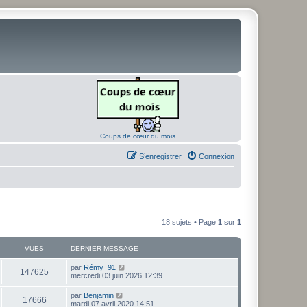
Coups de cœur du mois
S’enregistrer
Connexion
18 sujets • Page
1
sur
1
VUES
DERNIER MESSAGE
D
par
Rémy_91
V
147625
e
mercredi 03 juin 2026 12:39
r
u
n
D
par
Benjamin
V
17666
i
e
mardi 07 avril 2020 14:51
e