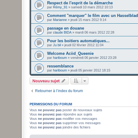
Respect de l'esprit de la démarche
par
Rémy_91
»
samedi 10 mars 2012 10:13
Comment "marquer" le film avec un Hasselblad
par
Marianne
»
jeudi 15 mars 2012 9:14
passage en douane
par
claude BIDA
»
mardi 06 mars 2012 22:28
Pour les boitiers automatiques...
par
Ju bil
»
jeudi 02 février 2012 11:04
Welcome Aciid_Queenie
par
hariboum
»
vendredi 06 janvier 2012 23:28
ressemblance
par
hariboum
»
jeudi 05 janvier 2012 18:15
Nouveau sujet
Retourner à l’index du forum
PERMISSIONS DU FORUM
Vous
ne pouvez pas
poster de nouveaux sujets
Vous
ne pouvez pas
répondre aux sujets
Vous
ne pouvez pas
modifier vos messages
Vous
ne pouvez pas
supprimer vos messages
Vous
ne pouvez pas
joindre des fichiers