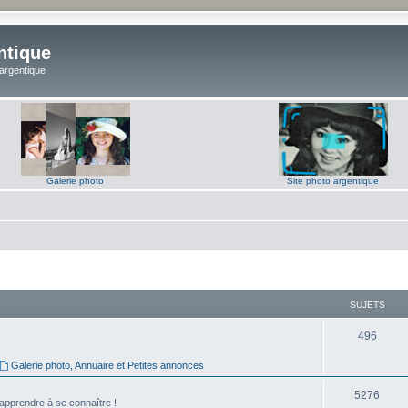
ntique
 argentique
Galerie photo
Site photo argentique
SUJETS
S
496
u
Galerie photo, Annuaire et Petites annonces
j
S
5276
'apprendre à se connaître !
e