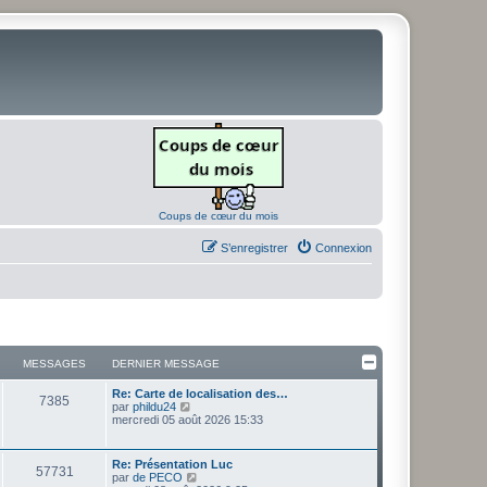
Coups de cœur du mois
S’enregistrer
Connexion
MESSAGES
DERNIER MESSAGE
D
Re: Carte de localisation des…
M
7385
e
V
par
phildu24
r
o
mercredi 05 août 2026 15:33
e
n
i
i
r
s
e
l
D
Re: Présentation Luc
M
57731
r
e
e
V
par
de PECO
s
m
d