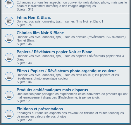
Echanges sur tous les aspects non conventionnels du labo photo, mais pas le
scan et le traitement numérique des images argentiques.
Sujets :
343
Films Noir & Blanc
Donnez vos avis, conseils, tips,... sur les films Noir et Blanc !
Sujets :
74
Chimies film Noir & Blanc
Donnez vos avis, conseils, tips,... sur les chimies (révélateurs, BA, fixateurs)
Noir et Blanc !
Sujets :
35
Papiers / Révélateurs papier Noir et Blanc
Donnez vos avis, conseils, tips,... sur les papiers / révélateurs papier Noir &
Blanc
Sujets :
33
Films / Papiers / Révélateurs photo argentique couleur
Donnez vos avis, conseils, tips,... sur les films couleur, les papiers et les
révélateurs photo argentique couleur !
Sujets :
46
Produits emblématiques mais disparus
Une section pour partager les expériences et les souvenirs de produits qui ont
malheureusement disparues (Kodachrome, je pense à toi).
Sujets :
7
Finitions et présentations
Echanges sur tous les aspects des travaux de finitions et toutes techniques
de mises en valeurs de vos photos.
Sujets :
20