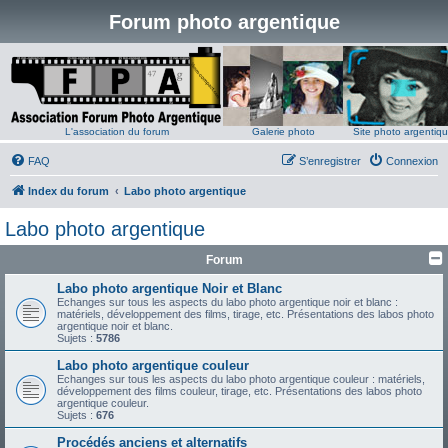
Forum photo argentique
L'association du forum
Galerie photo
Site photo argentiq
FAQ
S’enregistrer
Connexion
Index du forum
Labo photo argentique
Labo photo argentique
Forum
Labo photo argentique Noir et Blanc
Echanges sur tous les aspects du labo photo argentique noir et blanc :
matériels, développement des films, tirage, etc. Présentations des labos photo
argentique noir et blanc.
Sujets :
5786
Labo photo argentique couleur
Echanges sur tous les aspects du labo photo argentique couleur : matériels,
développement des films couleur, tirage, etc. Présentations des labos photo
argentique couleur.
Sujets :
676
Procédés anciens et alternatifs