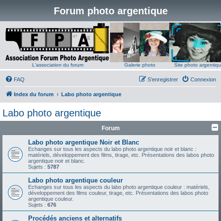
Forum photo argentique
L'association du forum
Galerie photo
Site photo argentiq
FAQ
S’enregistrer
Connexion
Index du forum
Labo photo argentique
Labo photo argentique
Forum
Labo photo argentique Noir et Blanc
Echanges sur tous les aspects du labo photo argentique noir et blanc :
matériels, développement des films, tirage, etc. Présentations des labos photo
argentique noir et blanc.
Sujets :
5787
Labo photo argentique couleur
Echanges sur tous les aspects du labo photo argentique couleur : matériels,
développement des films couleur, tirage, etc. Présentations des labos photo
argentique couleur.
Sujets :
676
Procédés anciens et alternatifs