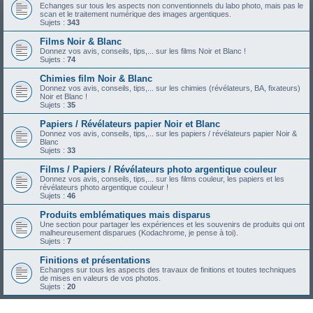
Echanges sur tous les aspects non conventionnels du labo photo, mais pas le
scan et le traitement numérique des images argentiques.
Sujets :
343
Films Noir & Blanc
Donnez vos avis, conseils, tips,... sur les films Noir et Blanc !
Sujets :
74
Chimies film Noir & Blanc
Donnez vos avis, conseils, tips,... sur les chimies (révélateurs, BA, fixateurs)
Noir et Blanc !
Sujets :
35
Papiers / Révélateurs papier Noir et Blanc
Donnez vos avis, conseils, tips,... sur les papiers / révélateurs papier Noir &
Blanc
Sujets :
33
Films / Papiers / Révélateurs photo argentique couleur
Donnez vos avis, conseils, tips,... sur les films couleur, les papiers et les
révélateurs photo argentique couleur !
Sujets :
46
Produits emblématiques mais disparus
Une section pour partager les expériences et les souvenirs de produits qui ont
malheureusement disparues (Kodachrome, je pense à toi).
Sujets :
7
Finitions et présentations
Echanges sur tous les aspects des travaux de finitions et toutes techniques
de mises en valeurs de vos photos.
Sujets :
20