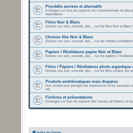
Procédés anciens et alternatifs
Echanges sur tous les aspects non conventionnels du labo p
argentiques.
Films Noir & Blanc
Donnez vos avis, conseils, tips,... sur les films Noir et Blanc !
Chimies film Noir & Blanc
Donnez vos avis, conseils, tips,... sur les chimies (révélateur
Papiers / Révélateurs papier Noir et Blanc
Donnez vos avis, conseils, tips,... sur les papiers / révélateu
Films / Papiers / Révélateurs photo argentique
Donnez vos avis, conseils, tips,... sur les films couleur, les 
Produits emblématiques mais disparus
Une section pour partager les expériences et les souvenirs
toi).
Finitions et présentations
Echanges sur tous les aspects des travaux de finitions et t
Index du forum