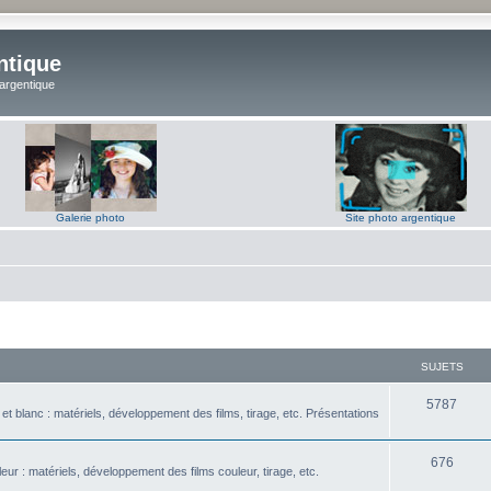
ntique
 argentique
Galerie photo
Site photo argentique
SUJETS
S
5787
t blanc : matériels, développement des films, tirage, etc. Présentations
u
j
S
676
ur : matériels, développement des films couleur, tirage, etc.
e
u