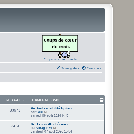
Coups de cœur du mois
S’enregistrer
Connexion
MESSAGES
DERNIER MESSAGE
D
Re: test sensibilité Hp5/rodi…
M
83971
e
V
par
Oriu
r
o
samedi 08 août 2026 9:45
e
n
i
i
r
D
Re: Les vieilles bécanes
s
M
7914
e
l
e
V
par
vdragon76
r
e
r
o
vendredi 07 août 2026 15:54
s
m
d
e