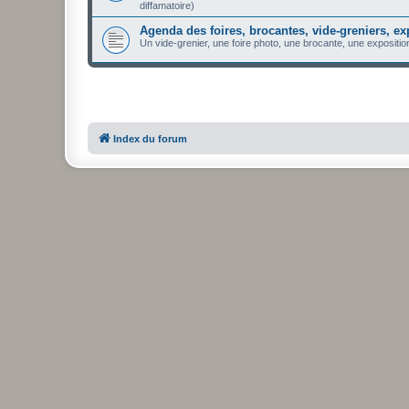
diffamatoire)
Agenda des foires, brocantes, vide-greniers, ex
Un vide-grenier, une foire photo, une brocante, une expositio
Index du forum