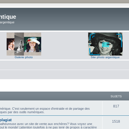
ntique
 argentique
Galerie photo
Site photo argentique
SUJETS
S
817
umérique. C'est seulement un espace d'entraide et de partage des
ques par des outils numériques.
u
plagiat
j
S
1518
malheureuse avec un site de vente aux enchères? Vous voyez une
ut le monde! (attention toutefois à ne pas tenir de propos à caractère
e
u