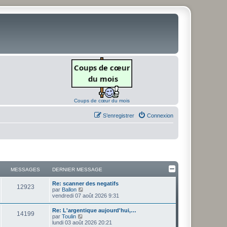
Coups de cœur du mois
S’enregistrer
Connexion
MESSAGES
DERNIER MESSAGE
D
Re: scanner des negatifs
M
12923
e
V
par
Ballon
r
o
vendredi 07 août 2026 9:31
e
n
i
i
r
D
Re: L'argentique aujourd'hui,…
s
M
14199
e
l
e
V
par
Toulin
r
e
r
o
lundi 03 août 2026 20:21
s
m
d
e