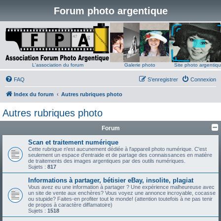
Forum photo argentique
L'association du forum
Galerie photo
Site photo argentiq
FAQ
S’enregistrer
Connexion
Index du forum
Autres rubriques photo
Autres rubriques photo
Forum
Scan et traitement numérique
Cette rubrique n'est aucunement dédiée à l'appareil photo numérique. C'est
seulement un espace d'entraide et de partage des connaissances en matière
de traitements des images argentiques par des outils numériques.
Sujets :
817
Informations à partager, bétisier eBay, insolite, plagiat
Vous avez eu une information à partager ? Une expérience malheureuse avec
un site de vente aux enchères? Vous voyez une annonce incroyable, cocasse
ou stupide? Faites-en profiter tout le monde! (attention toutefois à ne pas tenir
de propos à caractère diffamatoire)
Sujets :
1518