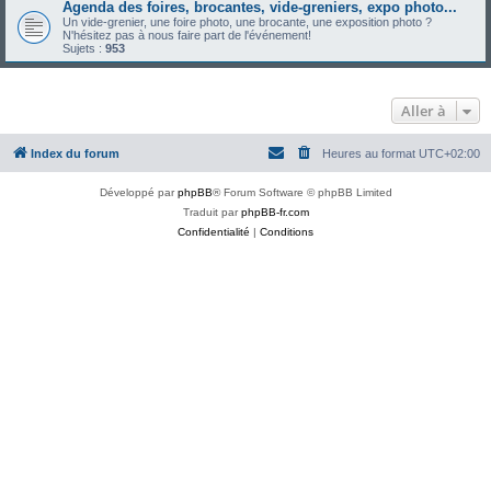
Agenda des foires, brocantes, vide-greniers, expo photo...
Un vide-grenier, une foire photo, une brocante, une exposition photo ?
N'hésitez pas à nous faire part de l'événement!
Sujets :
953
Aller à
Index du forum
Heures au format
UTC+02:00
Développé par
phpBB
® Forum Software © phpBB Limited
Traduit par
phpBB-fr.com
Confidentialité
|
Conditions