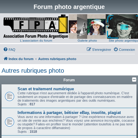
Forum photo argentique
L'association du forum
Galerie photo
Site photo argentiq
FAQ
S’enregistrer
Connexion
Index du forum
Autres rubriques photo
Autres rubriques photo
Forum
Scan et traitement numérique
Cette rubrique n'est aucunement dédiée à l'appareil photo numérique. C'est
seulement un espace d'entraide et de partage des connaissances en matière
de traitements des images argentiques par des outils numériques.
Sujets :
817
Informations à partager, bétisier eBay, insolite, plagiat
Vous avez eu une information à partager ? Une expérience malheureuse avec
un site de vente aux enchères? Vous voyez une annonce incroyable, cocasse
ou stupide? Faites-en profiter tout le monde! (attention toutefois à ne pas tenir
de propos à caractère diffamatoire)
Sujets :
1518