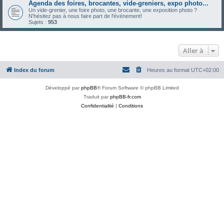
Agenda des foires, brocantes, vide-greniers, expo photo...
Un vide-grenier, une foire photo, une brocante, une exposition photo ?
N'hésitez pas à nous faire part de l'événement!
Sujets :
953
Aller à
Index du forum
Heures au format
UTC+02:00
Développé par
phpBB
® Forum Software © phpBB Limited
Traduit par
phpBB-fr.com
Confidentialité
|
Conditions