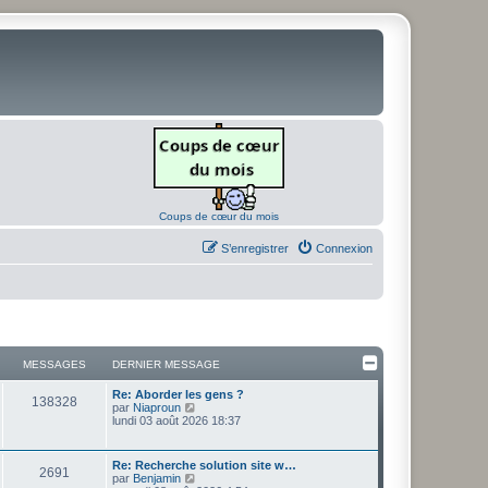
Coups de cœur du mois
S’enregistrer
Connexion
MESSAGES
DERNIER MESSAGE
D
Re: Aborder les gens ?
M
138328
e
V
par
Niaproun
r
o
lundi 03 août 2026 18:37
e
n
i
i
r
s
e
l
D
Re: Recherche solution site w…
M
2691
r
e
e
V
par
Benjamin
s
m
d