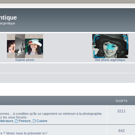
ntique
 argentique
Galerie photo
Site photo argentique
SUJETS
S
3211
ormes... à condition qu'ils se rapportent un minimum à la photographie.
sez les sous forums.
u
ttérature
,
Peinture
,
Cuisine
j
S
642
e ? Venez nous le présenter ici !
e