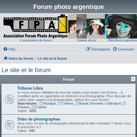
Forum photo argentique
L'association du forum
Galerie photo
Site photo argentiq
FAQ
S’enregistrer
Connexion
Index du forum
Le site et le forum
Le site et le forum
Forum
Tribune Libre
Ici vous pouvez débattre de tous les sujets sous toutes ses formes... à
condition qu'ils se rapportent un minimum à la photographie. Pour discuter de
sujets sans rapport à la photographie, utilisez les sous forums.
Sous-forums :
Musique
,
Cinéma
,
Bande Dessinée / Littérature
,
Peinture
,
Cuisine
Sujets :
3211
Sites de photographes
Vous avez un site de photographe intéressant à faire connaitre ? Venez nous
le présenter ici !
Sujets :
642