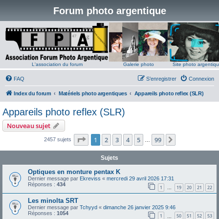
Forum photo argentique
L'association du forum
Galerie photo
Site photo argentiq
FAQ
S’enregistrer
Connexion
Index du forum
Matériels photo argentiques
Appareils photo reflex (SLR)
Appareils photo reflex (SLR)
Nouveau sujet
Page
1
sur
99
1
2
3
4
5
99
Suivante
2457 sujets
…
Sujets
Optiques en monture pentax K
Dernier message par
Ekreviss
«
mercredi 29 avril 2026 17:31
Réponses :
434
1
19
20
21
22
…
Les minolta SRT
Dernier message par
Tchyyd
«
dimanche 26 janvier 2025 9:46
Réponses :
1054
1
50
51
52
53
…