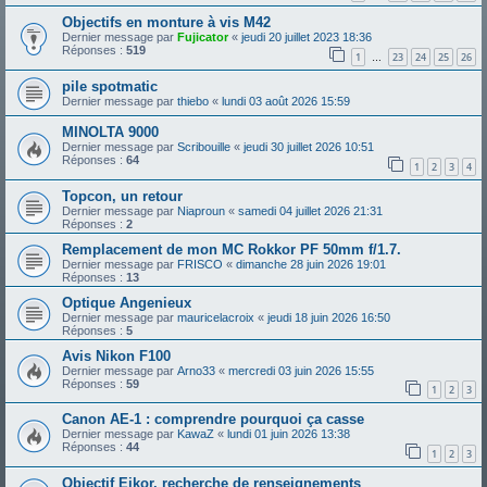
Objectifs en monture à vis M42
Dernier message par
Fujicator
«
jeudi 20 juillet 2023 18:36
Réponses :
519
1
23
24
25
26
…
pile spotmatic
Dernier message par
thiebo
«
lundi 03 août 2026 15:59
MINOLTA 9000
Dernier message par
Scribouille
«
jeudi 30 juillet 2026 10:51
Réponses :
64
1
2
3
4
Topcon, un retour
Dernier message par
Niaproun
«
samedi 04 juillet 2026 21:31
Réponses :
2
Remplacement de mon MC Rokkor PF 50mm f/1.7.
Dernier message par
FRISCO
«
dimanche 28 juin 2026 19:01
Réponses :
13
Optique Angenieux
Dernier message par
mauricelacroix
«
jeudi 18 juin 2026 16:50
Réponses :
5
Avis Nikon F100
Dernier message par
Arno33
«
mercredi 03 juin 2026 15:55
Réponses :
59
1
2
3
Canon AE-1 : comprendre pourquoi ça casse
Dernier message par
KawaZ
«
lundi 01 juin 2026 13:38
Réponses :
44
1
2
3
Objectif Eikor, recherche de renseignements