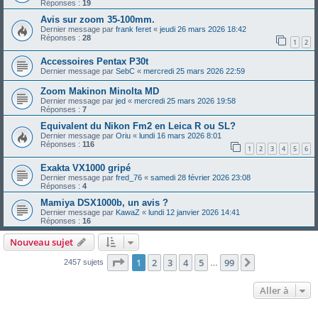
Réponses :
19
Avis sur zoom 35-100mm.
Dernier message par
frank feret
«
jeudi 26 mars 2026 18:42
Réponses :
28
1
2
Accessoires Pentax P30t
Dernier message par
SebC
«
mercredi 25 mars 2026 22:59
Zoom Makinon Minolta MD
Dernier message par
jed
«
mercredi 25 mars 2026 19:58
Réponses :
7
Equivalent du Nikon Fm2 en Leica R ou SL?
Dernier message par
Oriu
«
lundi 16 mars 2026 8:01
Réponses :
116
1
2
3
4
5
6
Exakta VX1000 gripé
Dernier message par
fred_76
«
samedi 28 février 2026 23:08
Réponses :
4
Mamiya DSX1000b, un avis ?
Dernier message par
KawaZ
«
lundi 12 janvier 2026 14:41
Réponses :
16
Nouveau sujet
Page
1
sur
99
1
2
3
4
5
99
Suivante
2457 sujets
…
Aller à