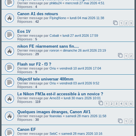
Dernier message par
phildu24
«
mercredi 27 mai 2026 4:51
Réponses :
4
Canon A1 des retours
Dernier message par
FlyingNono
«
lundi 04 mai 2026 11:38
Réponses :
42
1
2
3
Eos 1V
Dernier message par
Cobalt
«
lundi 27 avril 2026 17:59
Réponses :
5
nikon FE réarmement sans fin....
Dernier message par
ronron
«
dimanche 26 avril 2026 23:19
Réponses :
29
1
2
Flash sur F2 - f3 ?
Dernier message par
Oriu
«
vendredi 10 avril 2026 17:04
Réponses :
9
Objectif tele universar 400mm
Dernier message par
Oriu
«
vendredi 03 avril 2026 9:52
Réponses :
4
Le Nikon FM3a est-il accessible à un novice ?
Dernier message par
Arno33
«
lundi 30 mars 2026 10:01
Réponses :
119
1
2
3
4
5
6
Quelques images étranges, Canon AV1
Dernier message par
feanolas
«
samedi 28 mars 2026 11:58
Réponses :
30
1
2
Canon EF
Dernier message par
SebC
«
samedi 28 mars 2026 10:16