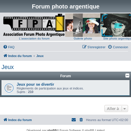
Forum photo argentique
L'association du forum
Galerie photo
Site photo argentiq
FAQ
S’enregistrer
Connexion
Index du forum
Jeux
Jeux
Forum
Jeux pour se divertir
Règlements de participation aux jeux et indices.
Sujets :
210
Aller à
Index du forum
Heures au format
UTC+02:00
Développé par
phpBB
® Forum Software © phpBB Limited