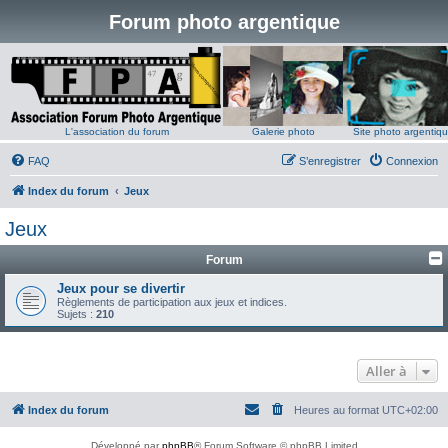
Forum photo argentique
L'association du forum
Galerie photo
Site photo argentiq
FAQ
S’enregistrer
Connexion
Index du forum
Jeux
Jeux
Forum
Jeux pour se divertir
Règlements de participation aux jeux et indices.
Sujets :
210
Aller à
Index du forum
Heures au format
UTC+02:00
Développé par
phpBB
® Forum Software © phpBB Limited