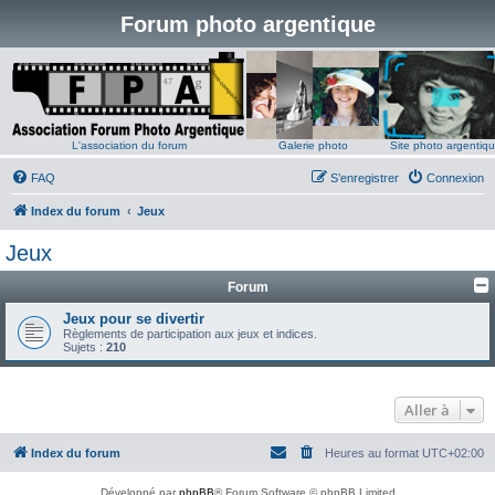
Forum photo argentique
L'association du forum
Galerie photo
Site photo argentiq
FAQ
S’enregistrer
Connexion
Index du forum
Jeux
Jeux
Forum
Jeux pour se divertir
Règlements de participation aux jeux et indices.
Sujets :
210
Aller à
Index du forum
Heures au format
UTC+02:00
Développé par
phpBB
® Forum Software © phpBB Limited