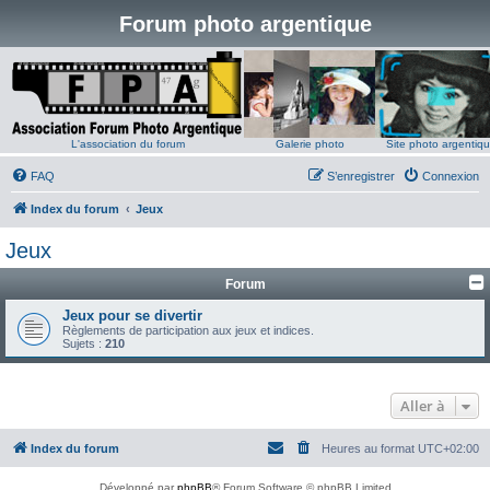
Forum photo argentique
L'association du forum
Galerie photo
Site photo argentiq
FAQ
S’enregistrer
Connexion
Index du forum
Jeux
Jeux
Forum
Jeux pour se divertir
Règlements de participation aux jeux et indices.
Sujets :
210
Aller à
Index du forum
Heures au format
UTC+02:00
Développé par
phpBB
® Forum Software © phpBB Limited