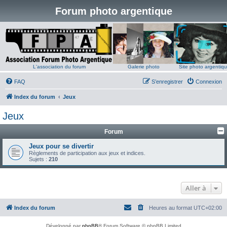
Forum photo argentique
L'association du forum
Galerie photo
Site photo argentiq
FAQ
S’enregistrer
Connexion
Index du forum
Jeux
Jeux
Forum
Jeux pour se divertir
Règlements de participation aux jeux et indices.
Sujets :
210
Aller à
Index du forum
Heures au format
UTC+02:00
Développé par
phpBB
® Forum Software © phpBB Limited