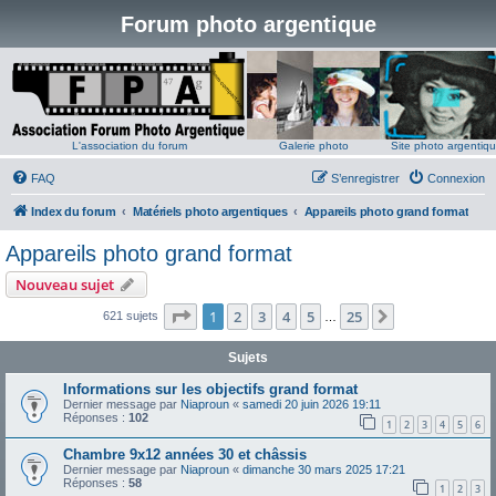
Forum photo argentique
L'association du forum
Galerie photo
Site photo argentiq
FAQ
S’enregistrer
Connexion
Index du forum
Matériels photo argentiques
Appareils photo grand format
Appareils photo grand format
Nouveau sujet
Page
1
sur
25
1
2
3
4
5
25
Suivante
621 sujets
…
Sujets
Informations sur les objectifs grand format
Dernier message par
Niaproun
«
samedi 20 juin 2026 19:11
Réponses :
102
1
2
3
4
5
6
Chambre 9x12 années 30 et châssis
Dernier message par
Niaproun
«
dimanche 30 mars 2025 17:21
Réponses :
58
1
2
3