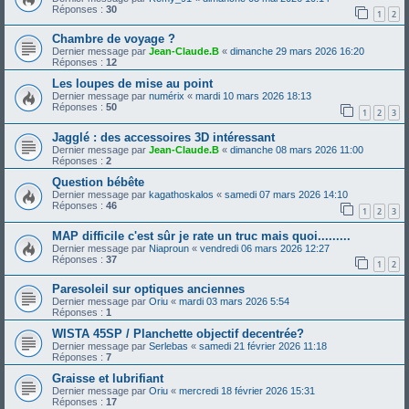
Réponses :
30
1
2
Chambre de voyage ?
Dernier message par
Jean-Claude.B
«
dimanche 29 mars 2026 16:20
Réponses :
12
Les loupes de mise au point
Dernier message par
numérix
«
mardi 10 mars 2026 18:13
Réponses :
50
1
2
3
Jagglé : des accessoires 3D intéressant
Dernier message par
Jean-Claude.B
«
dimanche 08 mars 2026 11:00
Réponses :
2
Question bébête
Dernier message par
kagathoskalos
«
samedi 07 mars 2026 14:10
Réponses :
46
1
2
3
MAP difficile c'est sûr je rate un truc mais quoi.........
Dernier message par
Niaproun
«
vendredi 06 mars 2026 12:27
Réponses :
37
1
2
Paresoleil sur optiques anciennes
Dernier message par
Oriu
«
mardi 03 mars 2026 5:54
Réponses :
1
WISTA 45SP / Planchette objectif decentrée?
Dernier message par
Serlebas
«
samedi 21 février 2026 11:18
Réponses :
7
Graisse et lubrifiant
Dernier message par
Oriu
«
mercredi 18 février 2026 15:31
Réponses :
17