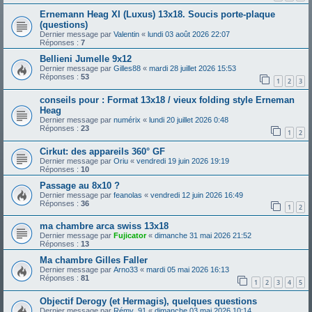
Ernemann Heag XI (Luxus) 13x18. Soucis porte-plaque
(questions)
Dernier message par
Valentin
«
lundi 03 août 2026 22:07
Réponses :
7
Bellieni Jumelle 9x12
Dernier message par
Gilles88
«
mardi 28 juillet 2026 15:53
Réponses :
53
1
2
3
conseils pour : Format 13x18 / vieux folding style Erneman
Heag
Dernier message par
numérix
«
lundi 20 juillet 2026 0:48
Réponses :
23
1
2
Cirkut: des appareils 360° GF
Dernier message par
Oriu
«
vendredi 19 juin 2026 19:19
Réponses :
10
Passage au 8x10 ?
Dernier message par
feanolas
«
vendredi 12 juin 2026 16:49
Réponses :
36
1
2
ma chambre arca swiss 13x18
Dernier message par
Fujicator
«
dimanche 31 mai 2026 21:52
Réponses :
13
Ma chambre Gilles Faller
Dernier message par
Arno33
«
mardi 05 mai 2026 16:13
Réponses :
81
1
2
3
4
5
Objectif Derogy (et Hermagis), quelques questions
Dernier message par
Rémy_91
«
dimanche 03 mai 2026 10:14