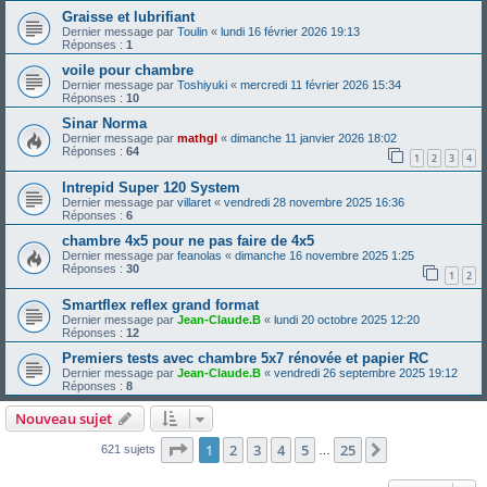
Graisse et lubrifiant
Dernier message par
Toulin
«
lundi 16 février 2026 19:13
Réponses :
1
voile pour chambre
Dernier message par
Toshiyuki
«
mercredi 11 février 2026 15:34
Réponses :
10
Sinar Norma
Dernier message par
mathgl
«
dimanche 11 janvier 2026 18:02
Réponses :
64
1
2
3
4
Intrepid Super 120 System
Dernier message par
villaret
«
vendredi 28 novembre 2025 16:36
Réponses :
6
chambre 4x5 pour ne pas faire de 4x5
Dernier message par
feanolas
«
dimanche 16 novembre 2025 1:25
Réponses :
30
1
2
Smartflex reflex grand format
Dernier message par
Jean-Claude.B
«
lundi 20 octobre 2025 12:20
Réponses :
12
Premiers tests avec chambre 5x7 rénovée et papier RC
Dernier message par
Jean-Claude.B
«
vendredi 26 septembre 2025 19:12
Réponses :
8
Nouveau sujet
Page
1
sur
25
1
2
3
4
5
25
Suivante
621 sujets
…