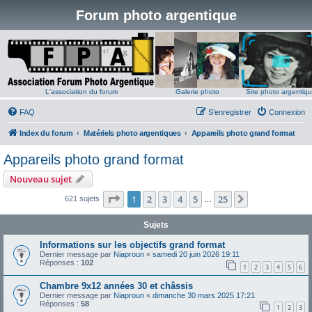
Forum photo argentique
L'association du forum
Galerie photo
Site photo argentiq
FAQ
S’enregistrer
Connexion
Index du forum
Matériels photo argentiques
Appareils photo grand format
Appareils photo grand format
Nouveau sujet
Page
1
sur
25
1
2
3
4
5
25
Suivante
621 sujets
…
Sujets
Informations sur les objectifs grand format
Dernier message par
Niaproun
«
samedi 20 juin 2026 19:11
Réponses :
102
1
2
3
4
5
6
Chambre 9x12 années 30 et châssis
Dernier message par
Niaproun
«
dimanche 30 mars 2025 17:21
Réponses :
58
1
2
3