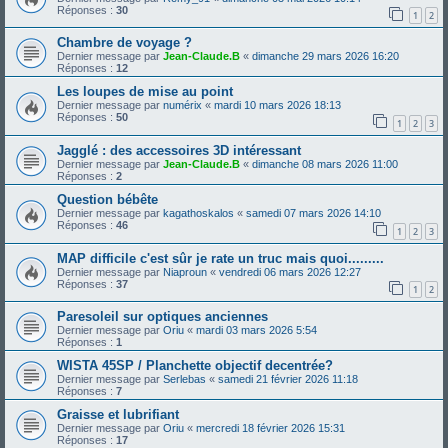
Réponses :
30
1
2
Chambre de voyage ?
Dernier message par
Jean-Claude.B
«
dimanche 29 mars 2026 16:20
Réponses :
12
Les loupes de mise au point
Dernier message par
numérix
«
mardi 10 mars 2026 18:13
Réponses :
50
1
2
3
Jagglé : des accessoires 3D intéressant
Dernier message par
Jean-Claude.B
«
dimanche 08 mars 2026 11:00
Réponses :
2
Question bébête
Dernier message par
kagathoskalos
«
samedi 07 mars 2026 14:10
Réponses :
46
1
2
3
MAP difficile c'est sûr je rate un truc mais quoi.........
Dernier message par
Niaproun
«
vendredi 06 mars 2026 12:27
Réponses :
37
1
2
Paresoleil sur optiques anciennes
Dernier message par
Oriu
«
mardi 03 mars 2026 5:54
Réponses :
1
WISTA 45SP / Planchette objectif decentrée?
Dernier message par
Serlebas
«
samedi 21 février 2026 11:18
Réponses :
7
Graisse et lubrifiant
Dernier message par
Oriu
«
mercredi 18 février 2026 15:31
Réponses :
17