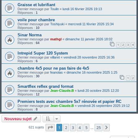
Graisse et lubrifiant
Dernier message par
Toulin
«
lundi 16 février 2026 19:13
Réponses :
1
voile pour chambre
Dernier message par
Toshiyuki
«
mercredi 11 février 2026 15:34
Réponses :
10
Sinar Norma
Dernier message par
mathgl
«
dimanche 11 janvier 2026 18:02
Réponses :
64
1
2
3
4
Intrepid Super 120 System
Dernier message par
villaret
«
vendredi 28 novembre 2025 16:36
Réponses :
6
chambre 4x5 pour ne pas faire de 4x5
Dernier message par
feanolas
«
dimanche 16 novembre 2025 1:25
Réponses :
30
1
2
Smartflex reflex grand format
Dernier message par
Jean-Claude.B
«
lundi 20 octobre 2025 12:20
Réponses :
12
Premiers tests avec chambre 5x7 rénovée et papier RC
Dernier message par
Jean-Claude.B
«
vendredi 26 septembre 2025 19:12
Réponses :
8
Nouveau sujet
Page
1
sur
25
1
2
3
4
5
25
Suivante
621 sujets
…