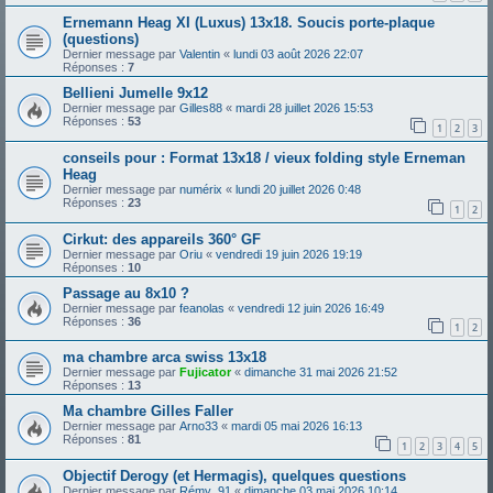
Ernemann Heag XI (Luxus) 13x18. Soucis porte-plaque
(questions)
Dernier message par
Valentin
«
lundi 03 août 2026 22:07
Réponses :
7
Bellieni Jumelle 9x12
Dernier message par
Gilles88
«
mardi 28 juillet 2026 15:53
Réponses :
53
1
2
3
conseils pour : Format 13x18 / vieux folding style Erneman
Heag
Dernier message par
numérix
«
lundi 20 juillet 2026 0:48
Réponses :
23
1
2
Cirkut: des appareils 360° GF
Dernier message par
Oriu
«
vendredi 19 juin 2026 19:19
Réponses :
10
Passage au 8x10 ?
Dernier message par
feanolas
«
vendredi 12 juin 2026 16:49
Réponses :
36
1
2
ma chambre arca swiss 13x18
Dernier message par
Fujicator
«
dimanche 31 mai 2026 21:52
Réponses :
13
Ma chambre Gilles Faller
Dernier message par
Arno33
«
mardi 05 mai 2026 16:13
Réponses :
81
1
2
3
4
5
Objectif Derogy (et Hermagis), quelques questions
Dernier message par
Rémy_91
«
dimanche 03 mai 2026 10:14