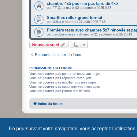
chambre 4x5 pour ne pas faire de 4x5
par
FT-QL
»
mardi 02 septembre 2025 0:17
Smartflex reflex grand format
par
Valiha
»
mercredi 27 août 2025 7:33
Premiers tests avec chambre 5x7 rénovée et pa
par
pyroboynroses
»
dimanche 21 septembre 2025 23:19
Nouveau sujet
Retourner à l’index du forum
PERMISSIONS DU FORUM
Vous
ne pouvez pas
poster de nouveaux sujets
Vous
ne pouvez pas
répondre aux sujets
Vous
ne pouvez pas
modifier vos messages
Vous
ne pouvez pas
supprimer vos messages
Vous
ne pouvez pas
joindre des fichiers
Index du forum
En poursuivant votre navigation, vous acceptez l’utilisation