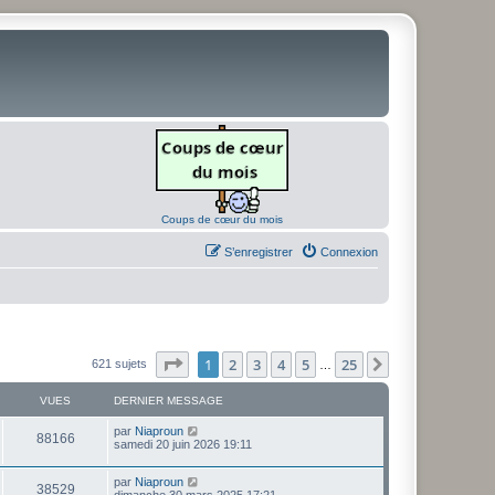
Coups de cœur du mois
S’enregistrer
Connexion
Page
1
sur
25
1
2
3
4
5
25
Suivante
621 sujets
…
VUES
DERNIER MESSAGE
D
par
Niaproun
V
88166
e
samedi 20 juin 2026 19:11
r
u
n
D
par
Niaproun
i
V
38529
e
e