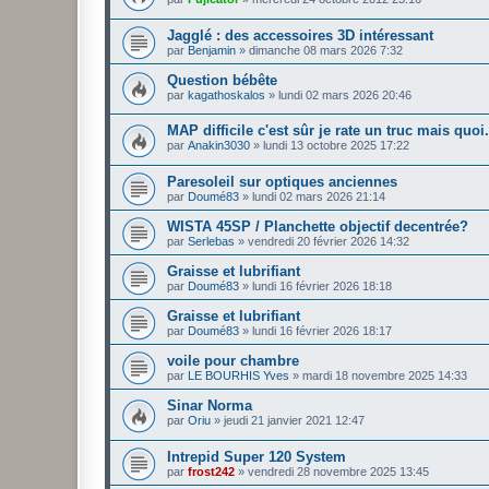
Jagglé : des accessoires 3D intéressant
par
Benjamin
»
dimanche 08 mars 2026 7:32
Question bébête
par
kagathoskalos
»
lundi 02 mars 2026 20:46
MAP difficile c'est sûr je rate un truc mais quoi...
par
Anakin3030
»
lundi 13 octobre 2025 17:22
Paresoleil sur optiques anciennes
par
Doumé83
»
lundi 02 mars 2026 21:14
WISTA 45SP / Planchette objectif decentrée?
par
Serlebas
»
vendredi 20 février 2026 14:32
Graisse et lubrifiant
par
Doumé83
»
lundi 16 février 2026 18:18
Graisse et lubrifiant
par
Doumé83
»
lundi 16 février 2026 18:17
voile pour chambre
par
LE BOURHIS Yves
»
mardi 18 novembre 2025 14:33
Sinar Norma
par
Oriu
»
jeudi 21 janvier 2021 12:47
Intrepid Super 120 System
par
frost242
»
vendredi 28 novembre 2025 13:45