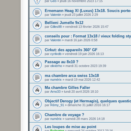
par
Geo
»
jeudi 16 novembre 2023 17:15
Ernemann Heag XI (Luxus) 13x18. Soucis porte-
par
Valentin
»
jeudi 23 juillet 2026 2:29
Bellieni Jumelle 9x12
par
Gilles88
»
vendredi 13 février 2026 15:47
conseils pour : Format 13x18 / vieux folding s
par
Valentin
»
mardi 16 juin 2026 0:58
Cirkut: des appareils 360° GF
par
cyrilvdb
»
vendredi 19 juin 2026 16:13
Passage au 8x10 ?
par
olivierho
»
mardi 31 octobre 2023 19:39
ma chambre arca swiss 13x18
par
numérix
»
mardi 19 mai 2026 12:42
Ma chambre Gilles Faller
par
Arno33
»
lundi 20 avril 2026 18:10
Objectif Derogy (et Hermagis), quelques questi
par
Rémy_91
»
dimanche 31 juillet 2016 16:17
Chambre de voyage ?
par
numérix
»
samedi 28 mars 2026 14:18
Les loupes de mise au point
par
Fujicator
»
mercredi 24 octobre 2012 23:16