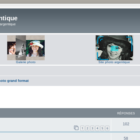
ntique
 argentique
Galerie photo
Site photo argentique
hoto grand format
RÉPONSES
R
102
1
2
3
4
5
6
é
R
58
p