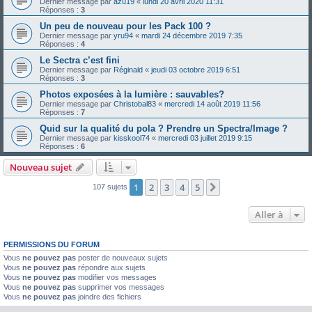
Dernier message par
azu19
«
lundi 20 avril 2020 11:31
Réponses :
3
Un peu de nouveau pour les Pack 100 ?
Dernier message par
yru94
«
mardi 24 décembre 2019 7:35
Réponses :
4
Le Sectra c’est fini
Dernier message par
Réginald
«
jeudi 03 octobre 2019 6:51
Réponses :
3
Photos exposées à la lumière : sauvables?
Dernier message par
Christobal83
«
mercredi 14 août 2019 11:56
Réponses :
7
Quid sur la qualité du pola ? Prendre un Spectra/Image ?
Dernier message par
kisskool74
«
mercredi 03 juillet 2019 9:15
Réponses :
6
Nouveau sujet
1
2
3
4
5
Suivante
107 sujets
Aller à
PERMISSIONS DU FORUM
Vous
ne pouvez pas
poster de nouveaux sujets
Vous
ne pouvez pas
répondre aux sujets
Vous
ne pouvez pas
modifier vos messages
Vous
ne pouvez pas
supprimer vos messages
Vous
ne pouvez pas
joindre des fichiers