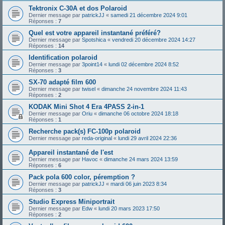
Tektronix C-30A et dos Polaroid
Dernier message par
patrickJJ
«
samedi 21 décembre 2024 9:01
Réponses :
7
Quel est votre appareil instantané préféré?
Dernier message par
Spotshica
«
vendredi 20 décembre 2024 14:27
Réponses :
14
Identification polaroid
Dernier message par
3point14
«
lundi 02 décembre 2024 8:52
Réponses :
3
SX-70 adapté film 600
Dernier message par
twisel
«
dimanche 24 novembre 2024 11:43
Réponses :
2
KODAK Mini Shot 4 Era 4PASS 2-in-1
Dernier message par
Oriu
«
dimanche 06 octobre 2024 18:18
Réponses :
1
Recherche pack(s) FC-100p polaroid
Dernier message par
reda-original
«
lundi 29 avril 2024 22:36
Appareil instantané de l'est
Dernier message par
Havoc
«
dimanche 24 mars 2024 13:59
Réponses :
6
Pack pola 600 color, péremption ?
Dernier message par
patrickJJ
«
mardi 06 juin 2023 8:34
Réponses :
3
Studio Express Miniportrait
Dernier message par
Edw
«
lundi 20 mars 2023 17:50
Réponses :
2