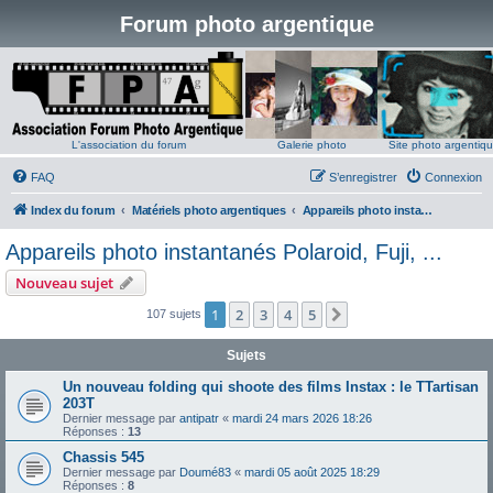
Forum photo argentique
L'association du forum
Galerie photo
Site photo argentiq
FAQ
S’enregistrer
Connexion
Index du forum
Matériels photo argentiques
Appareils photo instantanés Polaroid, Fuji, ...
Appareils photo instantanés Polaroid, Fuji, ...
Nouveau sujet
1
2
3
4
5
Suivante
107 sujets
Sujets
Un nouveau folding qui shoote des films Instax : le TTartisan
203T
Dernier message par
antipatr
«
mardi 24 mars 2026 18:26
Réponses :
13
Chassis 545
Dernier message par
Doumé83
«
mardi 05 août 2025 18:29
Réponses :
8