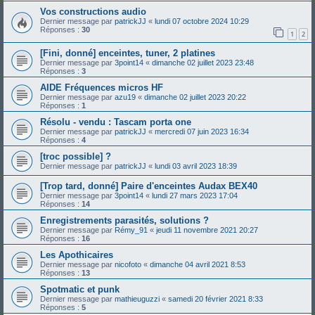
Vos constructions audio
Dernier message par
patrickJJ
«
lundi 07 octobre 2024 10:29
Réponses :
30
1
2
[Fini, donné] enceintes, tuner, 2 platines
Dernier message par
3point14
«
dimanche 02 juillet 2023 23:48
Réponses :
3
AIDE Fréquences micros HF
Dernier message par
azu19
«
dimanche 02 juillet 2023 20:22
Réponses :
1
Résolu - vendu : Tascam porta one
Dernier message par
patrickJJ
«
mercredi 07 juin 2023 16:34
Réponses :
4
[troc possible] ?
Dernier message par
patrickJJ
«
lundi 03 avril 2023 18:39
[Trop tard, donné] Paire d'enceintes Audax BEX40
Dernier message par
3point14
«
lundi 27 mars 2023 17:04
Réponses :
14
Enregistrements parasités, solutions ?
Dernier message par
Rémy_91
«
jeudi 11 novembre 2021 20:27
Réponses :
16
Les Apothicaires
Dernier message par
nicofoto
«
dimanche 04 avril 2021 8:53
Réponses :
13
Spotmatic et punk
Dernier message par
mathieuguzzi
«
samedi 20 février 2021 8:33
Réponses :
5