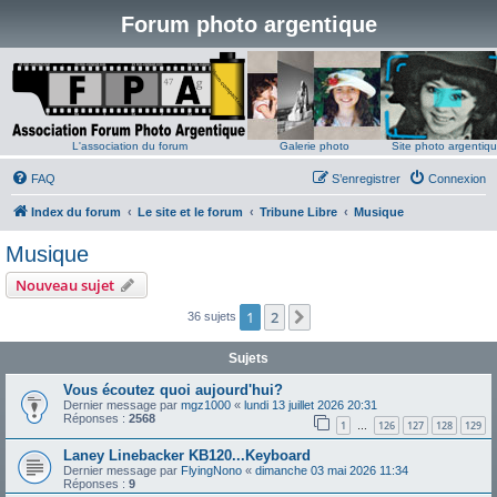
Forum photo argentique
L'association du forum
Galerie photo
Site photo argentiq
FAQ
S’enregistrer
Connexion
Index du forum
Le site et le forum
Tribune Libre
Musique
Musique
Nouveau sujet
1
2
Suivante
36 sujets
Sujets
Vous écoutez quoi aujourd'hui?
Dernier message par
mgz1000
«
lundi 13 juillet 2026 20:31
Réponses :
2568
1
126
127
128
129
…
Laney Linebacker KB120...Keyboard
Dernier message par
FlyingNono
«
dimanche 03 mai 2026 11:34
Réponses :
9