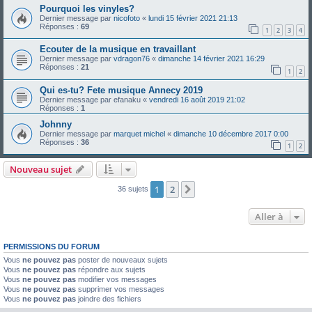
Pourquoi les vinyles?
Dernier message par
nicofoto
«
lundi 15 février 2021 21:13
Réponses :
69
1
2
3
4
Ecouter de la musique en travaillant
Dernier message par
vdragon76
«
dimanche 14 février 2021 16:29
Réponses :
21
1
2
Qui es-tu? Fete musique Annecy 2019
Dernier message par
efanaku
«
vendredi 16 août 2019 21:02
Réponses :
1
Johnny
Dernier message par
marquet michel
«
dimanche 10 décembre 2017 0:00
Réponses :
36
1
2
Nouveau sujet
1
2
Suivante
36 sujets
Aller à
PERMISSIONS DU FORUM
Vous
ne pouvez pas
poster de nouveaux sujets
Vous
ne pouvez pas
répondre aux sujets
Vous
ne pouvez pas
modifier vos messages
Vous
ne pouvez pas
supprimer vos messages
Vous
ne pouvez pas
joindre des fichiers