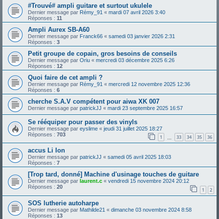
#Trouvé# ampli guitare et surtout ukulele
Dernier message par
Rémy_91
«
mardi 07 avril 2026 3:40
Réponses :
11
Ampli Aurex SB-A60
Dernier message par
Franck66
«
samedi 03 janvier 2026 2:31
Réponses :
3
Petit groupe de copain, gros besoins de conseils
Dernier message par
Oriu
«
mercredi 03 décembre 2025 6:26
Réponses :
12
Quoi faire de cet ampli ?
Dernier message par
Rémy_91
«
mercredi 12 novembre 2025 12:36
Réponses :
6
cherche S.A.V compétent pour aiwa XK 007
Dernier message par
patrickJJ
«
mardi 23 septembre 2025 16:57
Se rééquiper pour passer des vinyls
Dernier message par
eyslime
«
jeudi 31 juillet 2025 18:27
Réponses :
703
1
33
34
35
36
…
accus Li Ion
Dernier message par
patrickJJ
«
samedi 05 avril 2025 18:03
Réponses :
7
[Trop tard, donné] Machine d'usinage touches de guitare
Dernier message par
laurent.c
«
vendredi 15 novembre 2024 20:12
Réponses :
20
1
2
SOS lutherie autoharpe
Dernier message par
Mathilde21
«
dimanche 03 novembre 2024 8:58
Réponses :
13