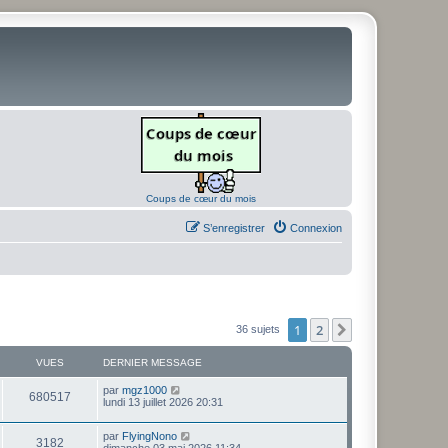
Coups de cœur du mois
S’enregistrer
Connexion
1
2
Suivante
36 sujets
VUES
DERNIER MESSAGE
D
par
mgz1000
V
680517
e
lundi 13 juillet 2026 20:31
r
u
n
D
par
FlyingNono
i
V
3182
e
e