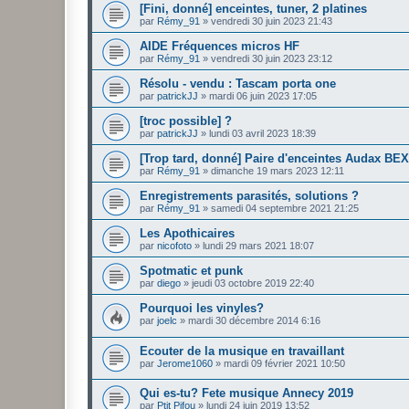
[Fini, donné] enceintes, tuner, 2 platines
par
Rémy_91
»
vendredi 30 juin 2023 21:43
AIDE Fréquences micros HF
par
Rémy_91
»
vendredi 30 juin 2023 23:12
Résolu - vendu : Tascam porta one
par
patrickJJ
»
mardi 06 juin 2023 17:05
[troc possible] ?
par
patrickJJ
»
lundi 03 avril 2023 18:39
[Trop tard, donné] Paire d'enceintes Audax BE
par
Rémy_91
»
dimanche 19 mars 2023 12:11
Enregistrements parasités, solutions ?
par
Rémy_91
»
samedi 04 septembre 2021 21:25
Les Apothicaires
par
nicofoto
»
lundi 29 mars 2021 18:07
Spotmatic et punk
par
diego
»
jeudi 03 octobre 2019 22:40
Pourquoi les vinyles?
par
joelc
»
mardi 30 décembre 2014 6:16
Ecouter de la musique en travaillant
par
Jerome1060
»
mardi 09 février 2021 10:50
Qui es-tu? Fete musique Annecy 2019
par
Ptit Pifou
»
lundi 24 juin 2019 13:52