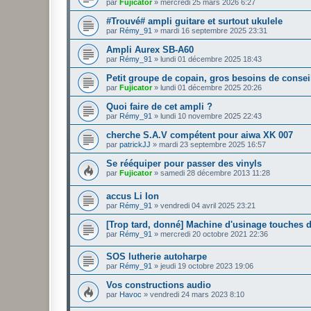
par
Fujicator
»
mercredi 25 mars 2026 6:27
#Trouvé# ampli guitare et surtout ukulele
par
Rémy_91
»
mardi 16 septembre 2025 23:31
Ampli Aurex SB-A60
par
Rémy_91
»
lundi 01 décembre 2025 18:43
Petit groupe de copain, gros besoins de consei
par
Fujicator
»
lundi 01 décembre 2025 20:26
Quoi faire de cet ampli ?
par
Rémy_91
»
lundi 10 novembre 2025 22:43
cherche S.A.V compétent pour aiwa XK 007
par
patrickJJ
»
mardi 23 septembre 2025 16:57
Se rééquiper pour passer des vinyls
par
Fujicator
»
samedi 28 décembre 2013 11:28
accus Li Ion
par
Rémy_91
»
vendredi 04 avril 2025 23:21
[Trop tard, donné] Machine d'usinage touches d
par
Rémy_91
»
mercredi 20 octobre 2021 22:36
SOS lutherie autoharpe
par
Rémy_91
»
jeudi 19 octobre 2023 19:06
Vos constructions audio
par
Havoc
»
vendredi 24 mars 2023 8:10