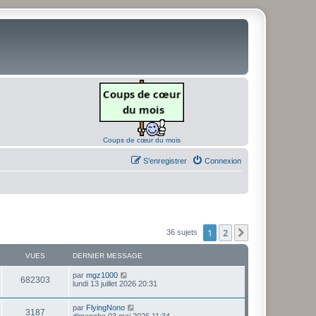
Coups de cœur du mois
S’enregistrer
Connexion
1
2
Suivante
36 sujets
VUES
DERNIER MESSAGE
D
par
mgz1000
V
682303
e
lundi 13 juillet 2026 20:31
r
u
n
D
par
FlyingNono
i
V
3187
e
e