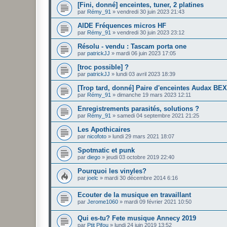
[Fini, donné] enceintes, tuner, 2 platines
par
Rémy_91
»
vendredi 30 juin 2023 21:43
AIDE Fréquences micros HF
par
Rémy_91
»
vendredi 30 juin 2023 23:12
Résolu - vendu : Tascam porta one
par
patrickJJ
»
mardi 06 juin 2023 17:05
[troc possible] ?
par
patrickJJ
»
lundi 03 avril 2023 18:39
[Trop tard, donné] Paire d'enceintes Audax BE
par
Rémy_91
»
dimanche 19 mars 2023 12:11
Enregistrements parasités, solutions ?
par
Rémy_91
»
samedi 04 septembre 2021 21:25
Les Apothicaires
par
nicofoto
»
lundi 29 mars 2021 18:07
Spotmatic et punk
par
diego
»
jeudi 03 octobre 2019 22:40
Pourquoi les vinyles?
par
joelc
»
mardi 30 décembre 2014 6:16
Ecouter de la musique en travaillant
par
Jerome1060
»
mardi 09 février 2021 10:50
Qui es-tu? Fete musique Annecy 2019
par
Ptit Pifou
»
lundi 24 juin 2019 13:52