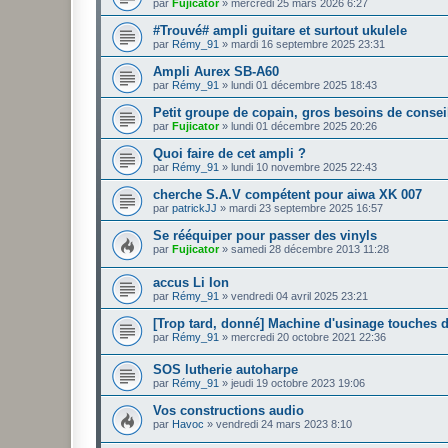
par
Fujicator
»
mercredi 25 mars 2026 6:27
#Trouvé# ampli guitare et surtout ukulele
par
Rémy_91
»
mardi 16 septembre 2025 23:31
Ampli Aurex SB-A60
par
Rémy_91
»
lundi 01 décembre 2025 18:43
Petit groupe de copain, gros besoins de consei
par
Fujicator
»
lundi 01 décembre 2025 20:26
Quoi faire de cet ampli ?
par
Rémy_91
»
lundi 10 novembre 2025 22:43
cherche S.A.V compétent pour aiwa XK 007
par
patrickJJ
»
mardi 23 septembre 2025 16:57
Se rééquiper pour passer des vinyls
par
Fujicator
»
samedi 28 décembre 2013 11:28
accus Li Ion
par
Rémy_91
»
vendredi 04 avril 2025 23:21
[Trop tard, donné] Machine d'usinage touches d
par
Rémy_91
»
mercredi 20 octobre 2021 22:36
SOS lutherie autoharpe
par
Rémy_91
»
jeudi 19 octobre 2023 19:06
Vos constructions audio
par
Havoc
»
vendredi 24 mars 2023 8:10