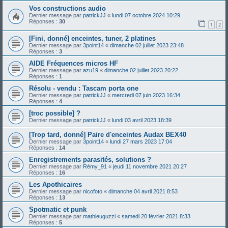
Vos constructions audio
Dernier message par
patrickJJ
«
lundi 07 octobre 2024 10:29
Réponses :
30
1
2
[Fini, donné] enceintes, tuner, 2 platines
Dernier message par
3point14
«
dimanche 02 juillet 2023 23:48
Réponses :
3
AIDE Fréquences micros HF
Dernier message par
azu19
«
dimanche 02 juillet 2023 20:22
Réponses :
1
Résolu - vendu : Tascam porta one
Dernier message par
patrickJJ
«
mercredi 07 juin 2023 16:34
Réponses :
4
[troc possible] ?
Dernier message par
patrickJJ
«
lundi 03 avril 2023 18:39
[Trop tard, donné] Paire d'enceintes Audax BEX40
Dernier message par
3point14
«
lundi 27 mars 2023 17:04
Réponses :
14
Enregistrements parasités, solutions ?
Dernier message par
Rémy_91
«
jeudi 11 novembre 2021 20:27
Réponses :
16
Les Apothicaires
Dernier message par
nicofoto
«
dimanche 04 avril 2021 8:53
Réponses :
13
Spotmatic et punk
Dernier message par
mathieuguzzi
«
samedi 20 février 2021 8:33
Réponses :
5