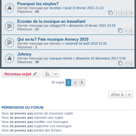
Pourquoi les vinyles?
Dernier message par
nicofoto
«
lundi 15 février 2021 21:13
Réponses :
69
1
2
3
4
Ecouter de la musique en travaillant
Dernier message par
vdragon76
«
dimanche 14 février 2021 16:29
Réponses :
21
1
2
Qui es-tu? Fete musique Annecy 2019
Dernier message par
efanaku
«
vendredi 16 août 2019 21:02
Réponses :
1
Johnny
Dernier message par
marquet michel
«
dimanche 10 décembre 2017 0:00
Réponses :
36
1
2
Nouveau sujet
1
2
Suivante
36 sujets
Aller à
PERMISSIONS DU FORUM
Vous
ne pouvez pas
poster de nouveaux sujets
Vous
ne pouvez pas
répondre aux sujets
Vous
ne pouvez pas
modifier vos messages
Vous
ne pouvez pas
supprimer vos messages
Vous
ne pouvez pas
joindre des fichiers