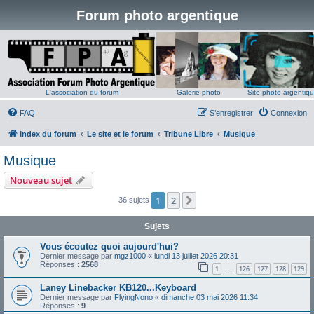
Forum photo argentique
L'association du forum
Galerie photo
Site photo argentiq
FAQ
S’enregistrer
Connexion
Index du forum
Le site et le forum
Tribune Libre
Musique
Musique
Nouveau sujet
1
2
Suivante
36 sujets
Sujets
Vous écoutez quoi aujourd'hui?
Dernier message par
mgz1000
«
lundi 13 juillet 2026 20:31
Réponses :
2568
1
126
127
128
129
…
Laney Linebacker KB120...Keyboard
Dernier message par
FlyingNono
«
dimanche 03 mai 2026 11:34
Réponses :
9