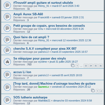
#Trouvé# ampli guitare et surtout ukulele
Dernier message par
Rémy_91
«
mardi 07 avril 2026 3:40
Réponses :
11
Ampli Aurex SB-A60
Dernier message par
Franck66
«
samedi 03 janvier 2026 2:31
Réponses :
3
Petit groupe de copain, gros besoins de conseils
Dernier message par
Oriu
«
mercredi 03 décembre 2025 6:26
Réponses :
12
Quoi faire de cet ampli ?
Dernier message par
Rémy_91
«
mercredi 12 novembre 2025 12:36
Réponses :
6
cherche S.A.V compétent pour aiwa XK 007
Dernier message par
patrickJJ
«
mardi 23 septembre 2025 16:57
Se rééquiper pour passer des vinyls
Dernier message par
eyslime
«
jeudi 31 juillet 2025 18:27
Réponses :
703
1
33
34
35
36
…
accus Li Ion
Dernier message par
patrickJJ
«
samedi 05 avril 2025 18:03
Réponses :
7
[Trop tard, donné] Machine d'usinage touches de guitare
Dernier message par
laurent.c
«
vendredi 15 novembre 2024 20:12
Réponses :
20
1
2
SOS lutherie autoharpe
Dernier message par
Mathilde21
«
dimanche 03 novembre 2024 8:58
Réponses :
13