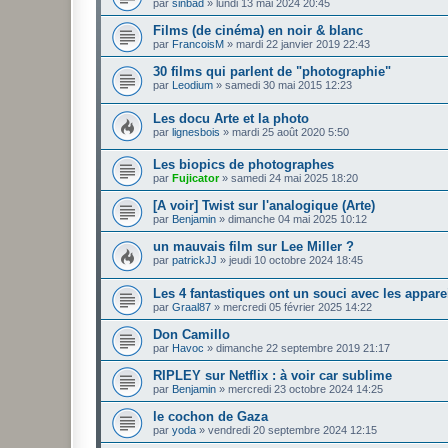
par
sinbad
»
lundi 13 mai 2024 20:45
Films (de cinéma) en noir & blanc
par
FrancoisM
»
mardi 22 janvier 2019 22:43
30 films qui parlent de "photographie"
par
Leodium
»
samedi 30 mai 2015 12:23
Les docu Arte et la photo
par
lignesbois
»
mardi 25 août 2020 5:50
Les biopics de photographes
par
Fujicator
»
samedi 24 mai 2025 18:20
[A voir] Twist sur l'analogique (Arte)
par
Benjamin
»
dimanche 04 mai 2025 10:12
un mauvais film sur Lee Miller ?
par
patrickJJ
»
jeudi 10 octobre 2024 18:45
Les 4 fantastiques ont un souci avec les appare
par
Graal87
»
mercredi 05 février 2025 14:22
Don Camillo
par
Havoc
»
dimanche 22 septembre 2019 21:17
RIPLEY sur Netflix : à voir car sublime
par
Benjamin
»
mercredi 23 octobre 2024 14:25
le cochon de Gaza
par
yoda
»
vendredi 20 septembre 2024 12:15