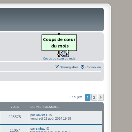
Coups de cœur du mois
S’enregistrer
Connexion
1
2
Suivante
37 sujets
VUES
DERNIER MESSAGE
D
par
Xavier C
V
335575
e
vendredi 02 août 2024 19:38
r
u
n
D
par
sinbad
i
V
11057
e
e