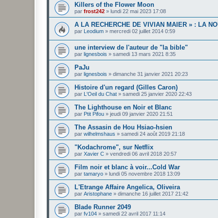
Killers of the Flower Moon
par
frost242
»
lundi 22 mai 2023 17:08
A LA RECHERCHE DE VIVIAN MAIER » : LA 
par
Leodium
»
mercredi 02 juillet 2014 0:59
une interview de l'auteur de "la bible"
par
lignesbois
»
samedi 13 mars 2021 8:35
PaJu
par
lignesbois
»
dimanche 31 janvier 2021 20:23
Histoire d'un regard (Gilles Caron)
par
L'Oeil du Chat
»
samedi 25 janvier 2020 22:43
The Lighthouse en Noir et Blanc
par
Ptit Pifou
»
jeudi 09 janvier 2020 21:51
The Assasin de Hou Hsiao-hsien
par
wilhelmshaus
»
samedi 24 août 2019 21:18
"Kodachrome", sur Netflix
par
Xavier C
»
vendredi 06 avril 2018 20:57
Film noir et blanc à voir...Cold War
par
tamaryo
»
lundi 05 novembre 2018 13:09
L'Etrange Affaire Angelica, Oliveira
par
Aristophane
»
dimanche 16 juillet 2017 21:42
Blade Runner 2049
par
fv104
»
samedi 22 avril 2017 11:14