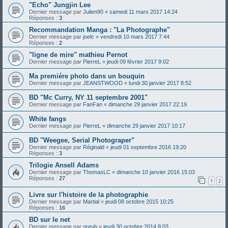
"Echo" Jungjin Lee
Dernier message par
Julien90
«
samedi 11 mars 2017 14:24
Réponses :
3
Recommandation Manga : "La Photographe"
Dernier message par
joelc
«
vendredi 10 mars 2017 7:44
Réponses :
2
"ligne de mire" mathieu Pernot
Dernier message par
PierreL
«
jeudi 09 février 2017 9:02
Ma premiére photo dans un bouquin
Dernier message par
JEANSTWOOD
«
lundi 30 janvier 2017 8:52
BD "Mc Curry, NY 11 septembre 2001"
Dernier message par
FanFan
«
dimanche 29 janvier 2017 22:19
White fangs
Dernier message par
PierreL
«
dimanche 29 janvier 2017 10:17
BD "Weegee, Serial Photograper"
Dernier message par
Réginald
«
jeudi 01 septembre 2016 19:20
Réponses :
3
Trilogie Ansell Adams
Dernier message par
ThomasLC
«
dimanche 10 janvier 2016 15:03
Réponses :
27
1
2
Livre sur l'histoire de la photographie
Dernier message par
Martial
«
jeudi 08 octobre 2015 10:25
Réponses :
16
BD sur le net
Dernier message par
greuh
«
jeudi 30 octobre 2014 8:03