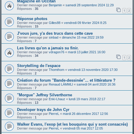
Magazine en Occitan
Dernier message par
Benjamin
«
samedi 28 septembre 2024 11:29
Réponses :
35
1
2
Réponse photos
Dernier message par
Gilles88
«
vendredi 09 février 2024 8:25
Réponses :
15
J'vous jure, y'a des trucs dans cette cave
Dernier message par
sinbad
«
dimanche 15 mai 2022 19:59
Réponses :
7
Les livres qu'on a jamais su finir.
Dernier message par
vdragon76
«
mardi 13 juillet 2021 16:00
Réponses :
34
1
2
Storytelling de l'espace
Dernier message par
Thomthom
«
vendredi 13 novembre 2020 17:30
Réponses :
2
Création du forum "Bande-dessinée"... et littérature ?
Dernier message par
Renaud LÄMMLI
«
samedi 04 avril 2020 16:36
Réponses :
7
"Morgue" Jeffrey Silverthorne
Dernier message par
Enki-Lhauz
«
lundi 19 mars 2018 22:17
Réponses :
13
Developer trays de John Cyr
Dernier message par
PierreL
«
mardi 26 décembre 2017 12:56
Réponses :
1
Walker Evans, l'exop (et les bouquins qui y sont consacrés)
Dernier message par
PierreL
«
vendredi 05 mai 2017 12:05