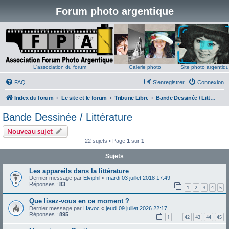
Forum photo argentique
L'association du forum
Galerie photo
Site photo argentiq
FAQ
S’enregistrer
Connexion
Index du forum
Le site et le forum
Tribune Libre
Bande Dessinée / Littérature
Bande Dessinée / Littérature
Nouveau sujet
22 sujets • Page
1
sur
1
Sujets
Les appareils dans la littérature
Dernier message par
Elviphil
«
mardi 03 juillet 2018 17:49
Réponses :
83
1
2
3
4
5
Que lisez-vous en ce moment ?
Dernier message par
Havoc
«
jeudi 09 juillet 2026 22:17
Réponses :
895
1
42
43
44
45
…