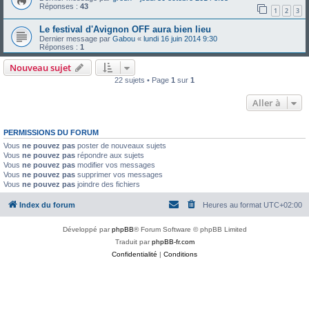
Réponses :
43
1
2
3
Le festival d'Avignon OFF aura bien lieu
Dernier message par
Gabou
«
lundi 16 juin 2014 9:30
Réponses :
1
Nouveau sujet
22 sujets • Page
1
sur
1
Aller à
PERMISSIONS DU FORUM
Vous
ne pouvez pas
poster de nouveaux sujets
Vous
ne pouvez pas
répondre aux sujets
Vous
ne pouvez pas
modifier vos messages
Vous
ne pouvez pas
supprimer vos messages
Vous
ne pouvez pas
joindre des fichiers
Index du forum
Heures au format
UTC+02:00
Développé par
phpBB
® Forum Software © phpBB Limited
Traduit par
phpBB-fr.com
Confidentialité
|
Conditions