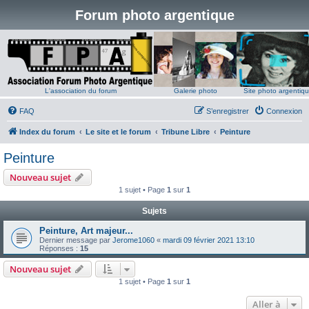
Forum photo argentique
L'association du forum
Galerie photo
Site photo argentiq
FAQ
S’enregistrer
Connexion
Index du forum
Le site et le forum
Tribune Libre
Peinture
Peinture
Nouveau sujet
1 sujet • Page
1
sur
1
Sujets
Peinture, Art majeur...
Dernier message par
Jerome1060
«
mardi 09 février 2021 13:10
Réponses :
15
Nouveau sujet
1 sujet • Page
1
sur
1
Aller à