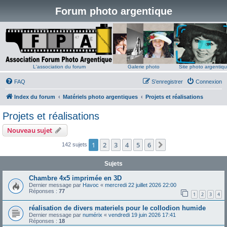
Forum photo argentique
L'association du forum
Galerie photo
Site photo argentiq
FAQ
S’enregistrer
Connexion
Index du forum
Matériels photo argentiques
Projets et réalisations
Projets et réalisations
Nouveau sujet
1
2
3
4
5
6
Suivante
142 sujets
Sujets
Chambre 4x5 imprimée en 3D
Dernier message par
Havoc
«
mercredi 22 juillet 2026 22:00
Réponses :
77
1
2
3
4
réalisation de divers materiels pour le collodion humide
Dernier message par
numérix
«
vendredi 19 juin 2026 17:41
Réponses :
18