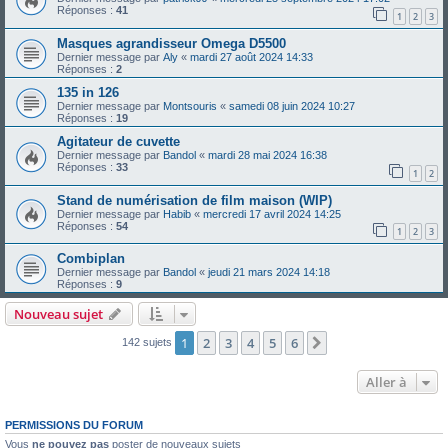
Réponses :
41
1
2
3
Masques agrandisseur Omega D5500
Dernier message par
Aly
«
mardi 27 août 2024 14:33
Réponses :
2
135 in 126
Dernier message par
Montsouris
«
samedi 08 juin 2024 10:27
Réponses :
19
Agitateur de cuvette
Dernier message par
Bandol
«
mardi 28 mai 2024 16:38
Réponses :
33
1
2
Stand de numérisation de film maison (WIP)
Dernier message par
Habib
«
mercredi 17 avril 2024 14:25
Réponses :
54
1
2
3
Combiplan
Dernier message par
Bandol
«
jeudi 21 mars 2024 14:18
Réponses :
9
Nouveau sujet
1
2
3
4
5
6
Suivante
142 sujets
Aller à
PERMISSIONS DU FORUM
Vous
ne pouvez pas
poster de nouveaux sujets