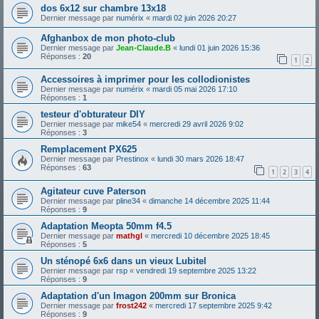
dos 6x12 sur chambre 13x18
Dernier message par
numérix
«
mardi 02 juin 2026 20:27
Afghanbox de mon photo-club
Dernier message par
Jean-Claude.B
«
lundi 01 juin 2026 15:36
Réponses :
20
1
2
Accessoires à imprimer pour les collodionistes
Dernier message par
numérix
«
mardi 05 mai 2026 17:10
Réponses :
1
testeur d'obturateur DIY
Dernier message par
mike54
«
mercredi 29 avril 2026 9:02
Réponses :
3
Remplacement PX625
Dernier message par
Prestinox
«
lundi 30 mars 2026 18:47
Réponses :
63
1
2
3
4
Agitateur cuve Paterson
Dernier message par
pline34
«
dimanche 14 décembre 2025 11:44
Réponses :
9
Adaptation Meopta 50mm f4.5
Dernier message par
mathgl
«
mercredi 10 décembre 2025 18:45
Réponses :
5
Un sténopé 6x6 dans un vieux Lubitel
Dernier message par
rsp
«
vendredi 19 septembre 2025 13:22
Réponses :
9
Adaptation d'un Imagon 200mm sur Bronica
Dernier message par
frost242
«
mercredi 17 septembre 2025 9:42
Réponses :
9