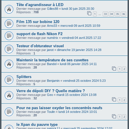
Tête d'agrandisseur à LED
Dernier message par
Gilles88
«
lundi 30 juin 2025 20:30
Réponses :
708
1
33
34
35
36
…
Film 135 sur bobine 120
Dernier message par
Arno33
«
mercredi 09 avril 2025 10:59
support de flash Nikon F2
Dernier message par
numérix
«
vendredi 04 avril 2025 17:22
Testeur d'obturateur visuel
Dernier message par
janot
«
dimanche 19 janvier 2025 14:28
Réponses :
1
Maintenir la température de ses cuvettes
Dernier message par
Bandol
«
lundi 06 janvier 2025 14:11
Réponses :
28
1
2
Splitters
Dernier message par
Benjamin
«
vendredi 25 octobre 2024 5:23
Réponses :
5
Verre de dépoli DIY ? Quelle matière ?
Dernier message par
Geo
«
mardi 15 octobre 2024 13:08
Réponses :
32
1
2
Pour ne pas laisser oxyder les concentrés neufs
Dernier message par
Toulin
«
lundi 14 octobre 2024 10:01
Réponses :
20
1
2
le Xpan du pauvre type
Dernier message par
patrickJJ
«
mercredi 25 septembre 2024 17:02