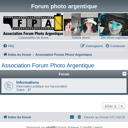
Forum photo argentique
L'association du forum
Galerie photo
Site photo argentiq
FAQ
S’enregistrer
Connexion
Index du forum
Association Forum Photo Argentique
Association Forum Photo Argentique
Forum
Informations
Information publique sur l'association
Sujets :
17
Aller à
Index du forum
Heures au format
UTC+02:00
Développé par
phpBB
® Forum Software © phpBB Limited