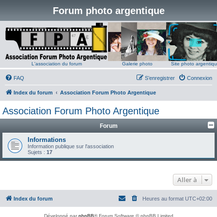
Forum photo argentique
L'association du forum
Galerie photo
Site photo argentiq
FAQ
S’enregistrer
Connexion
Index du forum
Association Forum Photo Argentique
Association Forum Photo Argentique
Forum
Informations
Information publique sur l'association
Sujets :
17
Aller à
Index du forum
Heures au format
UTC+02:00
Développé par
phpBB
® Forum Software © phpBB Limited