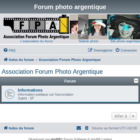
Forum photo argentique
L'association du forum
Galerie photo
Site photo argentiq
FAQ
S’enregistrer
Connexion
Index du forum
Association Forum Photo Argentique
Association Forum Photo Argentique
Forum
Informations
Information publique sur l'association
Sujets :
17
Aller à
Index du forum
Heures au format
UTC+02:00
Développé par
phpBB
® Forum Software © phpBB Limited