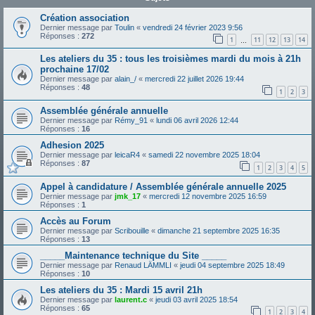
Création association
Dernier message par
Toulin
«
vendredi 24 février 2023 9:56
Réponses :
272
1
11
12
13
14
…
Les ateliers du 35 : tous les troisièmes mardi du mois à 21h
prochaine 17/02
Dernier message par
alain_/
«
mercredi 22 juillet 2026 19:44
Réponses :
48
1
2
3
Assemblée générale annuelle
Dernier message par
Rémy_91
«
lundi 06 avril 2026 12:44
Réponses :
16
Adhesion 2025
Dernier message par
leicaR4
«
samedi 22 novembre 2025 18:04
Réponses :
87
1
2
3
4
5
Appel à candidature / Assemblée générale annuelle 2025
Dernier message par
jmk_17
«
mercredi 12 novembre 2025 16:59
Réponses :
1
Accès au Forum
Dernier message par
Scribouille
«
dimanche 21 septembre 2025 16:35
Réponses :
13
_____Maintenance technique du Site _____
Dernier message par
Renaud LÄMMLI
«
jeudi 04 septembre 2025 18:49
Réponses :
10
Les ateliers du 35 : Mardi 15 avril 21h
Dernier message par
laurent.c
«
jeudi 03 avril 2025 18:54
Réponses :
65
1
2
3
4