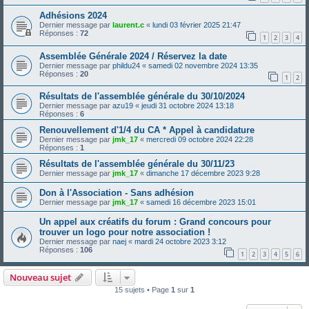
Adhésions 2024
Dernier message par
laurent.c
«
lundi 03 février 2025 21:47
Réponses :
72
1
2
3
4
Assemblée Générale 2024 / Réservez la date
Dernier message par
phildu24
«
samedi 02 novembre 2024 13:35
Réponses :
20
1
2
Résultats de l'assemblée générale du 30/10/2024
Dernier message par
azu19
«
jeudi 31 octobre 2024 13:18
Réponses :
6
Renouvellement d'1/4 du CA * Appel à candidature
Dernier message par
jmk_17
«
mercredi 09 octobre 2024 22:28
Réponses :
1
Résultats de l'assemblée générale du 30/11/23
Dernier message par
jmk_17
«
dimanche 17 décembre 2023 9:28
Don à l'Association - Sans adhésion
Dernier message par
jmk_17
«
samedi 16 décembre 2023 15:01
Un appel aux créatifs du forum : Grand concours pour
trouver un logo pour notre association !
Dernier message par
naej
«
mardi 24 octobre 2023 3:12
Réponses :
106
1
2
3
4
5
6
Nouveau sujet
15 sujets • Page
1
sur
1