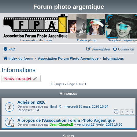
Forum photo argentique
L'association du forum
Galerie photo
Site photo argentiq
FAQ
S’enregistrer
Connexion
Index du forum
Association Forum Photo Argentique
Informations
Informations
Nouveau sujet
15 sujets • Page
1
sur
1
Annonces
Adhésion 2026
Dernier message par
ilford_X
«
mercredi 18 mars 2026 16:54
Réponses :
54
1
2
3
À propos de l'Association Forum Photo Argentique
Dernier message par
Jean-Claude.B
«
vendredi 17 février 2023 16:30
Sujets