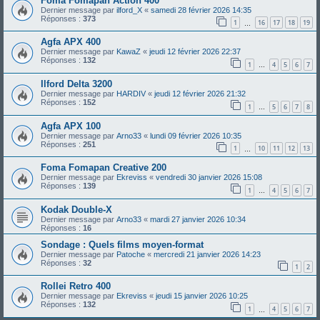
Foma Fomapan Action 400
Dernier message par
ilford_X
«
samedi 28 février 2026 14:35
Réponses :
373
1
16
17
18
19
…
Agfa APX 400
Dernier message par
KawaZ
«
jeudi 12 février 2026 22:37
Réponses :
132
1
4
5
6
7
…
Ilford Delta 3200
Dernier message par
HARDIV
«
jeudi 12 février 2026 21:32
Réponses :
152
1
5
6
7
8
…
Agfa APX 100
Dernier message par
Arno33
«
lundi 09 février 2026 10:35
Réponses :
251
1
10
11
12
13
…
Foma Fomapan Creative 200
Dernier message par
Ekreviss
«
vendredi 30 janvier 2026 15:08
Réponses :
139
1
4
5
6
7
…
Kodak Double-X
Dernier message par
Arno33
«
mardi 27 janvier 2026 10:34
Réponses :
16
Sondage : Quels films moyen-format
Dernier message par
Patoche
«
mercredi 21 janvier 2026 14:23
Réponses :
32
1
2
Rollei Retro 400
Dernier message par
Ekreviss
«
jeudi 15 janvier 2026 10:25
Réponses :
132
1
4
5
6
7
…