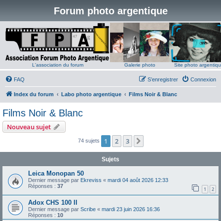
Forum photo argentique
L'association du forum
Galerie photo
Site photo argentiq
FAQ
S’enregistrer
Connexion
Index du forum
Labo photo argentique
Films Noir & Blanc
Films Noir & Blanc
Nouveau sujet
1
2
3
Suivante
74 sujets
Sujets
Leica Monopan 50
Dernier message par
Ekreviss
«
mardi 04 août 2026 12:33
Réponses :
37
1
2
Adox CHS 100 II
Dernier message par
Scribe
«
mardi 23 juin 2026 16:36
Réponses :
10