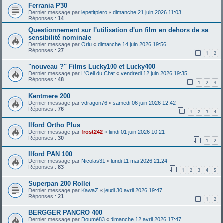
Ferrania P30
Dernier message par
lepetitpiero
«
dimanche 21 juin 2026 11:03
Réponses :
14
Questionnement sur l'utilisation d'un film en dehors de sa
sensibilité nominale
Dernier message par
Oriu
«
dimanche 14 juin 2026 19:56
Réponses :
27
1
2
"nouveau ?" Films Lucky100 et Lucky400
Dernier message par
L'Oeil du Chat
«
vendredi 12 juin 2026 19:35
Réponses :
48
1
2
3
Kentmere 200
Dernier message par
vdragon76
«
samedi 06 juin 2026 12:42
Réponses :
76
1
2
3
4
Ilford Ortho Plus
Dernier message par
frost242
«
lundi 01 juin 2026 10:21
Réponses :
30
1
2
Ilford PAN 100
Dernier message par
Nicolas31
«
lundi 11 mai 2026 21:24
Réponses :
83
1
2
3
4
5
Superpan 200 Rollei
Dernier message par
KawaZ
«
jeudi 30 avril 2026 19:47
Réponses :
21
1
2
BERGGER PANCRO 400
Dernier message par
Doumé83
«
dimanche 12 avril 2026 17:47