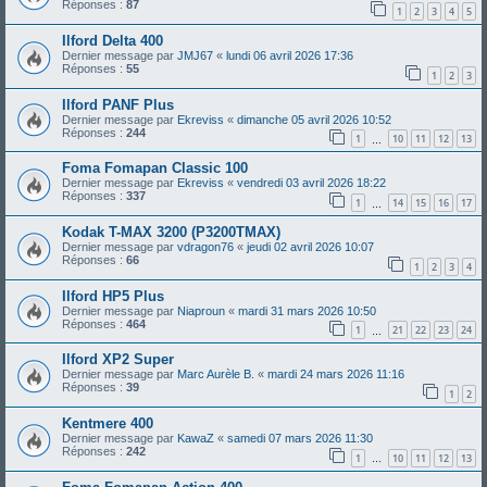
Réponses :
87
1
2
3
4
5
Ilford Delta 400
Dernier message par
JMJ67
«
lundi 06 avril 2026 17:36
Réponses :
55
1
2
3
Ilford PANF Plus
Dernier message par
Ekreviss
«
dimanche 05 avril 2026 10:52
Réponses :
244
1
10
11
12
13
…
Foma Fomapan Classic 100
Dernier message par
Ekreviss
«
vendredi 03 avril 2026 18:22
Réponses :
337
1
14
15
16
17
…
Kodak T-MAX 3200 (P3200TMAX)
Dernier message par
vdragon76
«
jeudi 02 avril 2026 10:07
Réponses :
66
1
2
3
4
Ilford HP5 Plus
Dernier message par
Niaproun
«
mardi 31 mars 2026 10:50
Réponses :
464
1
21
22
23
24
…
Ilford XP2 Super
Dernier message par
Marc Aurèle B.
«
mardi 24 mars 2026 11:16
Réponses :
39
1
2
Kentmere 400
Dernier message par
KawaZ
«
samedi 07 mars 2026 11:30
Réponses :
242
1
10
11
12
13
…