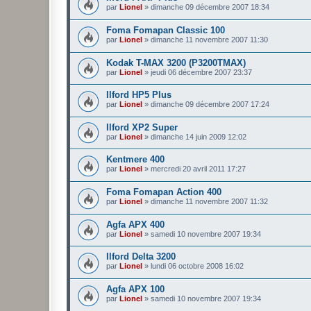
par
Lionel
»
dimanche 09 décembre 2007 18:34
Foma Fomapan Classic 100
par
Lionel
»
dimanche 11 novembre 2007 11:30
Kodak T-MAX 3200 (P3200TMAX)
par
Lionel
»
jeudi 06 décembre 2007 23:37
Ilford HP5 Plus
par
Lionel
»
dimanche 09 décembre 2007 17:24
Ilford XP2 Super
par
Lionel
»
dimanche 14 juin 2009 12:02
Kentmere 400
par
Lionel
»
mercredi 20 avril 2011 17:27
Foma Fomapan Action 400
par
Lionel
»
dimanche 11 novembre 2007 11:32
Agfa APX 400
par
Lionel
»
samedi 10 novembre 2007 19:34
Ilford Delta 3200
par
Lionel
»
lundi 06 octobre 2008 16:02
Agfa APX 100
par
Lionel
»
samedi 10 novembre 2007 19:34