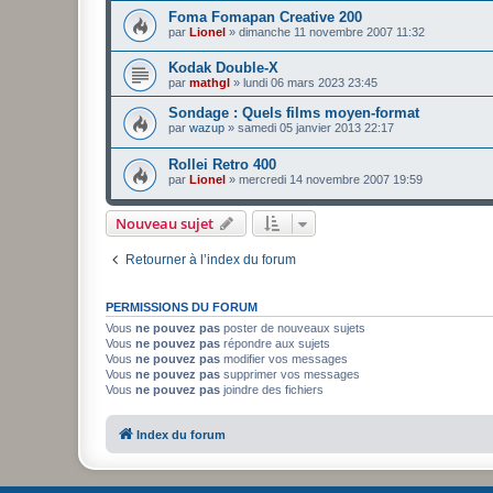
Foma Fomapan Creative 200
par
Lionel
»
dimanche 11 novembre 2007 11:32
Kodak Double-X
par
mathgl
»
lundi 06 mars 2023 23:45
Sondage : Quels films moyen-format
par
wazup
»
samedi 05 janvier 2013 22:17
Rollei Retro 400
par
Lionel
»
mercredi 14 novembre 2007 19:59
Nouveau sujet
Retourner à l’index du forum
PERMISSIONS DU FORUM
Vous
ne pouvez pas
poster de nouveaux sujets
Vous
ne pouvez pas
répondre aux sujets
Vous
ne pouvez pas
modifier vos messages
Vous
ne pouvez pas
supprimer vos messages
Vous
ne pouvez pas
joindre des fichiers
Index du forum