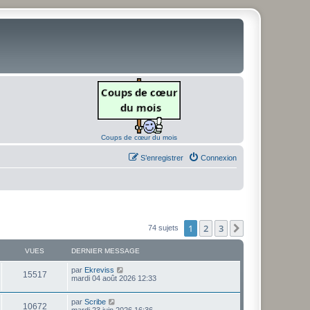
Coups de cœur du mois
S’enregistrer
Connexion
1
2
3
Suivante
74 sujets
VUES
DERNIER MESSAGE
D
par
Ekreviss
V
15517
e
mardi 04 août 2026 12:33
r
u
n
D
par
Scribe
i
V
10672
e
e