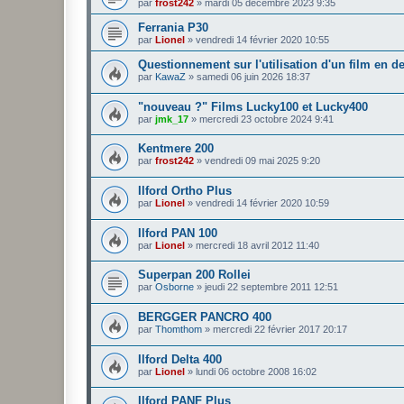
par
frost242
»
mardi 05 décembre 2023 9:35
Ferrania P30
par
Lionel
»
vendredi 14 février 2020 10:55
Questionnement sur l'utilisation d'un film en d
par
KawaZ
»
samedi 06 juin 2026 18:37
"nouveau ?" Films Lucky100 et Lucky400
par
jmk_17
»
mercredi 23 octobre 2024 9:41
Kentmere 200
par
frost242
»
vendredi 09 mai 2025 9:20
Ilford Ortho Plus
par
Lionel
»
vendredi 14 février 2020 10:59
Ilford PAN 100
par
Lionel
»
mercredi 18 avril 2012 11:40
Superpan 200 Rollei
par
Osborne
»
jeudi 22 septembre 2011 12:51
BERGGER PANCRO 400
par
Thomthom
»
mercredi 22 février 2017 20:17
Ilford Delta 400
par
Lionel
»
lundi 06 octobre 2008 16:02
Ilford PANF Plus