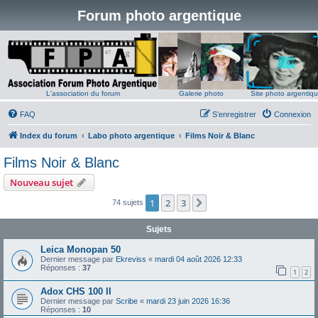
Forum photo argentique
L'association du forum
Galerie photo
Site photo argentiq
FAQ
S’enregistrer
Connexion
Index du forum
Labo photo argentique
Films Noir & Blanc
Films Noir & Blanc
Nouveau sujet
1
2
3
Suivante
74 sujets
Sujets
Leica Monopan 50
Dernier message par
Ekreviss
«
mardi 04 août 2026 12:33
Réponses :
37
1
2
Adox CHS 100 II
Dernier message par
Scribe
«
mardi 23 juin 2026 16:36
Réponses :
10