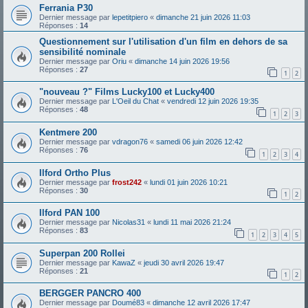
Ferrania P30
Dernier message par
lepetitpiero
«
dimanche 21 juin 2026 11:03
Réponses :
14
Questionnement sur l'utilisation d'un film en dehors de sa
sensibilité nominale
Dernier message par
Oriu
«
dimanche 14 juin 2026 19:56
Réponses :
27
1
2
"nouveau ?" Films Lucky100 et Lucky400
Dernier message par
L'Oeil du Chat
«
vendredi 12 juin 2026 19:35
Réponses :
48
1
2
3
Kentmere 200
Dernier message par
vdragon76
«
samedi 06 juin 2026 12:42
Réponses :
76
1
2
3
4
Ilford Ortho Plus
Dernier message par
frost242
«
lundi 01 juin 2026 10:21
Réponses :
30
1
2
Ilford PAN 100
Dernier message par
Nicolas31
«
lundi 11 mai 2026 21:24
Réponses :
83
1
2
3
4
5
Superpan 200 Rollei
Dernier message par
KawaZ
«
jeudi 30 avril 2026 19:47
Réponses :
21
1
2
BERGGER PANCRO 400
Dernier message par
Doumé83
«
dimanche 12 avril 2026 17:47