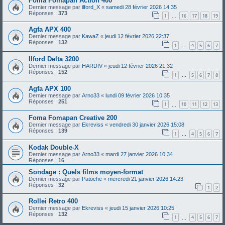
Foma Fomapan Action 400
Dernier message par
ilford_X
«
samedi 28 février 2026 14:35
Réponses :
373
1
16
17
18
19
…
Agfa APX 400
Dernier message par
KawaZ
«
jeudi 12 février 2026 22:37
Réponses :
132
1
4
5
6
7
…
Ilford Delta 3200
Dernier message par
HARDIV
«
jeudi 12 février 2026 21:32
Réponses :
152
1
5
6
7
8
…
Agfa APX 100
Dernier message par
Arno33
«
lundi 09 février 2026 10:35
Réponses :
251
1
10
11
12
13
…
Foma Fomapan Creative 200
Dernier message par
Ekreviss
«
vendredi 30 janvier 2026 15:08
Réponses :
139
1
4
5
6
7
…
Kodak Double-X
Dernier message par
Arno33
«
mardi 27 janvier 2026 10:34
Réponses :
16
Sondage : Quels films moyen-format
Dernier message par
Patoche
«
mercredi 21 janvier 2026 14:23
Réponses :
32
1
2
Rollei Retro 400
Dernier message par
Ekreviss
«
jeudi 15 janvier 2026 10:25
Réponses :
132
1
4
5
6
7
…