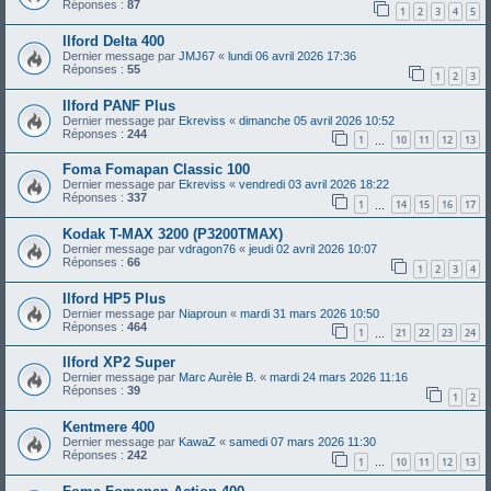
Réponses :
87
1
2
3
4
5
Ilford Delta 400
Dernier message par
JMJ67
«
lundi 06 avril 2026 17:36
Réponses :
55
1
2
3
Ilford PANF Plus
Dernier message par
Ekreviss
«
dimanche 05 avril 2026 10:52
Réponses :
244
1
10
11
12
13
…
Foma Fomapan Classic 100
Dernier message par
Ekreviss
«
vendredi 03 avril 2026 18:22
Réponses :
337
1
14
15
16
17
…
Kodak T-MAX 3200 (P3200TMAX)
Dernier message par
vdragon76
«
jeudi 02 avril 2026 10:07
Réponses :
66
1
2
3
4
Ilford HP5 Plus
Dernier message par
Niaproun
«
mardi 31 mars 2026 10:50
Réponses :
464
1
21
22
23
24
…
Ilford XP2 Super
Dernier message par
Marc Aurèle B.
«
mardi 24 mars 2026 11:16
Réponses :
39
1
2
Kentmere 400
Dernier message par
KawaZ
«
samedi 07 mars 2026 11:30
Réponses :
242
1
10
11
12
13
…