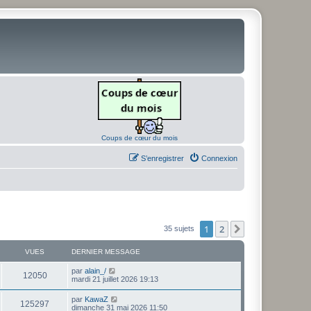
Coups de cœur du mois
S’enregistrer
Connexion
1
2
Suivante
35 sujets
VUES
DERNIER MESSAGE
D
par
alain_/
V
12050
e
mardi 21 juillet 2026 19:13
r
u
n
D
par
KawaZ
V
125297
i
e
dimanche 31 mai 2026 11:50
e