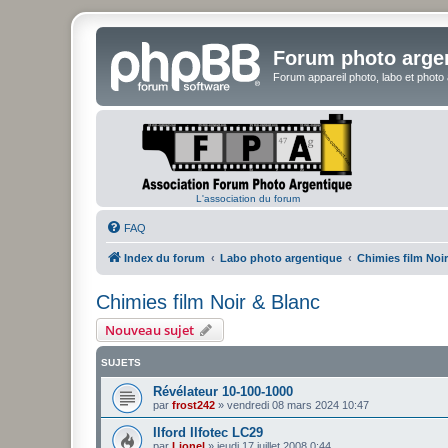
Forum photo arge
Forum appareil photo, labo et photo
L'association du forum
FAQ
Index du forum
Labo photo argentique
Chimies film Noi
Chimies film Noir & Blanc
Nouveau sujet
SUJETS
Révélateur 10-100-1000
par
frost242
»
vendredi 08 mars 2024 10:47
Ilford Ilfotec LC29
par
Lionel
»
jeudi 17 juillet 2008 0:44