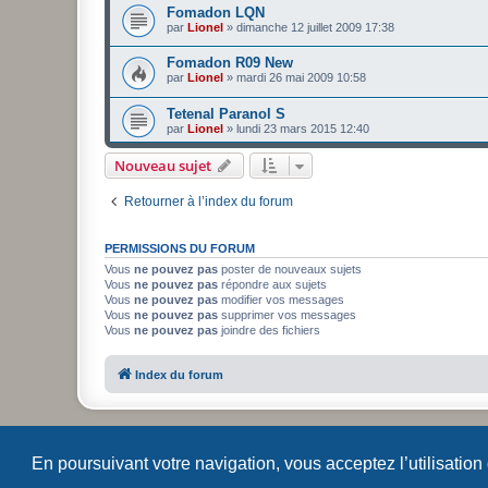
Fomadon LQN
par
Lionel
»
dimanche 12 juillet 2009 17:38
Fomadon R09 New
par
Lionel
»
mardi 26 mai 2009 10:58
Tetenal Paranol S
par
Lionel
»
lundi 23 mars 2015 12:40
Nouveau sujet
Retourner à l’index du forum
PERMISSIONS DU FORUM
Vous
ne pouvez pas
poster de nouveaux sujets
Vous
ne pouvez pas
répondre aux sujets
Vous
ne pouvez pas
modifier vos messages
Vous
ne pouvez pas
supprimer vos messages
Vous
ne pouvez pas
joindre des fichiers
Index du forum
En poursuivant votre navigation, vous acceptez l’utilisation