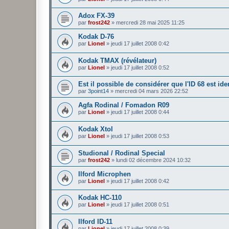
Adox FX-39
par
frost242
»
mercredi 28 mai 2025 11:25
Kodak D-76
par
Lionel
»
jeudi 17 juillet 2008 0:42
Kodak TMAX (révélateur)
par
Lionel
»
jeudi 17 juillet 2008 0:52
Est il possible de considérer que l'ID 68 est i
par
3point14
»
mercredi 04 mars 2026 22:52
Agfa Rodinal / Fomadon R09
par
Lionel
»
jeudi 17 juillet 2008 0:44
Kodak Xtol
par
Lionel
»
jeudi 17 juillet 2008 0:53
Studional / Rodinal Special
par
frost242
»
lundi 02 décembre 2024 10:32
Ilford Microphen
par
Lionel
»
jeudi 17 juillet 2008 0:42
Kodak HC-110
par
Lionel
»
jeudi 17 juillet 2008 0:51
Ilford ID-11
par
Lionel
»
jeudi 17 juillet 2008 0:39