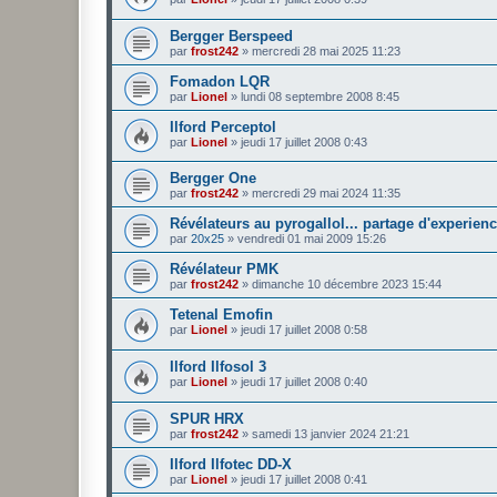
Bergger Berspeed
par
frost242
»
mercredi 28 mai 2025 11:23
Fomadon LQR
par
Lionel
»
lundi 08 septembre 2008 8:45
Ilford Perceptol
par
Lionel
»
jeudi 17 juillet 2008 0:43
Bergger One
par
frost242
»
mercredi 29 mai 2024 11:35
Révélateurs au pyrogallol... partage d'experienc
par
20x25
»
vendredi 01 mai 2009 15:26
Révélateur PMK
par
frost242
»
dimanche 10 décembre 2023 15:44
Tetenal Emofin
par
Lionel
»
jeudi 17 juillet 2008 0:58
Ilford Ilfosol 3
par
Lionel
»
jeudi 17 juillet 2008 0:40
SPUR HRX
par
frost242
»
samedi 13 janvier 2024 21:21
Ilford Ilfotec DD-X
par
Lionel
»
jeudi 17 juillet 2008 0:41