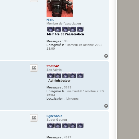
e
r
M
a
e
Niolu
l
Membre de l'association
Messages :
303
Enregistré le :
samedi 15 octobre 2022
13:00
H
a
u
frost242
t
Site Admin
Messages :
3383
Enregistré le :
mercredi 07 octobre 2009
15:03
Localisation :
Limoges
H
a
u
lignesbois
t
Super Gourou
Messages :
4397