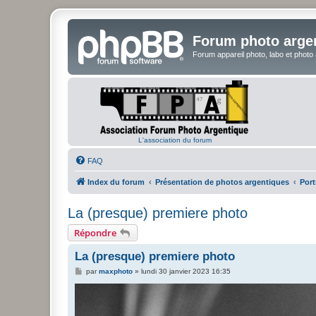
Forum photo arge
Forum appareil photo, labo et photo
L'association du forum
FAQ
Index du forum
Présentation de photos argentiques
Port
La (presque) premiere photo
Répondre
La (presque) premiere photo
M
par
maxphoto
»
lundi 30 janvier 2023 16:35
e
s
s
a
g