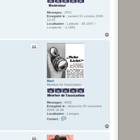
Messages :
2551
Enregistré le :
samedi 31 octobre 2009
12:25
Localisation :
Latitude : 46.1947 /
Longitude : -1.1881
H
a
u
t
Mael
Membre de l'association
Messages :
9002
Enregistré le :
dimanche 05 novembre
2006 18:39
Localisation :
Limoges
C
Contact :
o
n
H
t
a
a
u
c
t
t