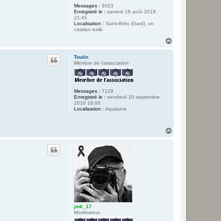
Messages :
3023
Enregistré le :
samedi 18 août 2018
21:41
Localisation :
Saint-Brès (Gard), un
catalan exilé.
H
a
u
Toulin
t
Membre de l'association
Messages :
7129
Enregistré le :
vendredi 10 septembre
2010 16:00
Localisation :
Aquitaine
H
a
u
t
jmk_17
Modérateur