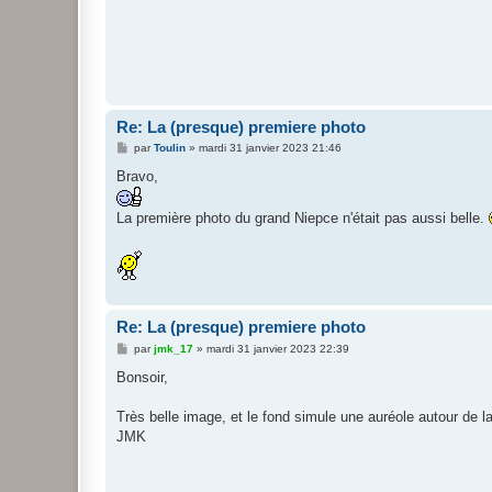
a
g
e
Re: La (presque) premiere photo
M
par
Toulin
»
mardi 31 janvier 2023 21:46
e
s
Bravo,
s
a
g
La première photo du grand Niepce n'était pas aussi belle.
e
Re: La (presque) premiere photo
M
par
jmk_17
»
mardi 31 janvier 2023 22:39
e
s
Bonsoir,
s
a
g
Très belle image, et le fond simule une auréole autour de l
e
JMK