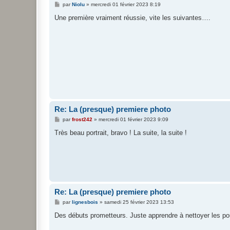
M
par
Niolu
»
mercredi 01 février 2023 8:19
e
s
Une première vraiment réussie, vite les suivantes….
s
a
g
e
Re: La (presque) premiere photo
M
par
frost242
»
mercredi 01 février 2023 9:09
e
s
Très beau portrait, bravo ! La suite, la suite !
s
a
g
e
Re: La (presque) premiere photo
M
par
lignesbois
»
samedi 25 février 2023 13:53
e
s
Des débuts prometteurs. Juste apprendre à nettoyer les po
s
a