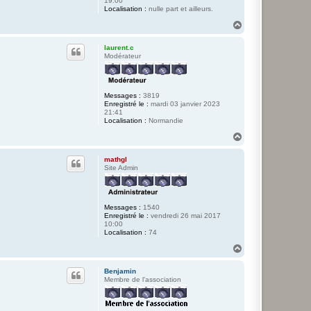
19:00
Localisation :
nulle part et ailleurs.
H
a
u
laurent.c
t
Modérateur
Messages :
3819
Enregistré le :
mardi 03 janvier 2023
21:41
Localisation :
Normandie
H
a
u
mathgl
t
Site Admin
Messages :
1540
Enregistré le :
vendredi 26 mai 2017
10:00
Localisation :
74
H
a
u
Benjamin
t
Membre de l'association