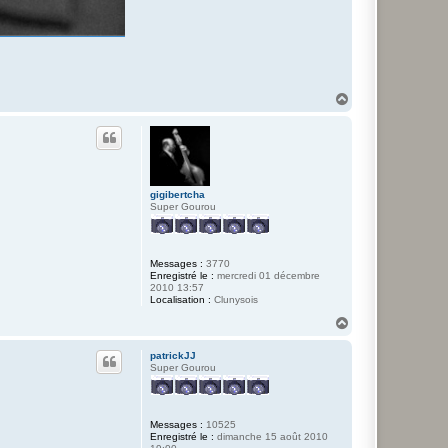
H
a
u
t
gigibertcha
Super Gourou
Messages :
3770
Enregistré le :
mercredi 01 décembre
2010 13:57
Localisation :
Clunysois
H
a
u
patrickJJ
t
Super Gourou
Messages :
10525
Enregistré le :
dimanche 15 août 2010