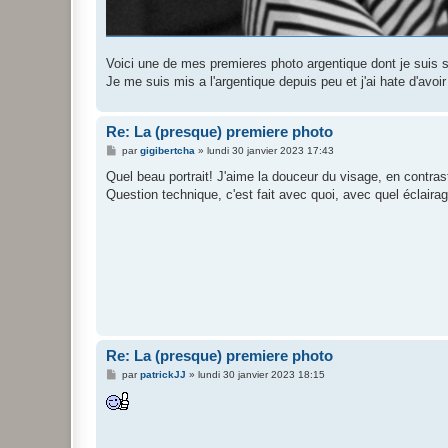
Voici une de mes premieres photo argentique dont je suis sat
Je me suis mis a l'argentique depuis peu et j'ai hate d'avoi
Re: La (presque) premiere photo
M
par
gigibertcha
»
lundi 30 janvier 2023 17:43
e
s
Quel beau portrait! J'aime la douceur du visage, en contra
s
Question technique, c'est fait avec quoi, avec quel éclaira
a
g
e
Re: La (presque) premiere photo
M
par
patrickJJ
»
lundi 30 janvier 2023 18:15
e
s
s
a
g
e