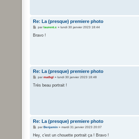
Re: La (presque) premiere photo
M
par
laurent.c
»
lundi 30 janvier 2023 18:44
e
s
Bravo !
s
a
g
e
Re: La (presque) premiere photo
M
par
mathgl
»
lundi 30 janvier 2023 18:48
e
s
Très beau portrait !
s
a
g
e
Re: La (presque) premiere photo
M
par
Benjamin
»
mardi 31 janvier 2023 20:07
e
s
Hey, c'est un chouette portrait ça ! Bravo !
s