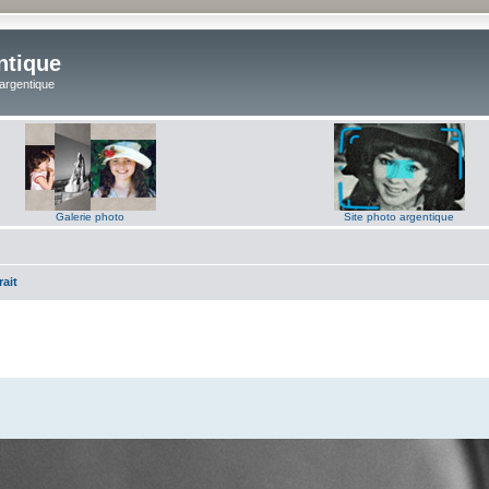
ntique
 argentique
Galerie photo
Site photo argentique
rait