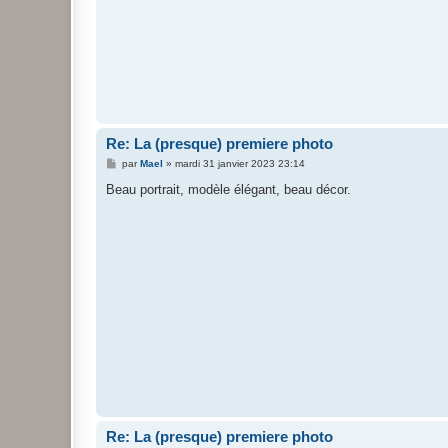
Re: La (presque) premiere photo
M
par
Mael
»
mardi 31 janvier 2023 23:14
e
s
Beau portrait, modèle élégant, beau décor.
s
a
g
e
Re: La (presque) premiere photo