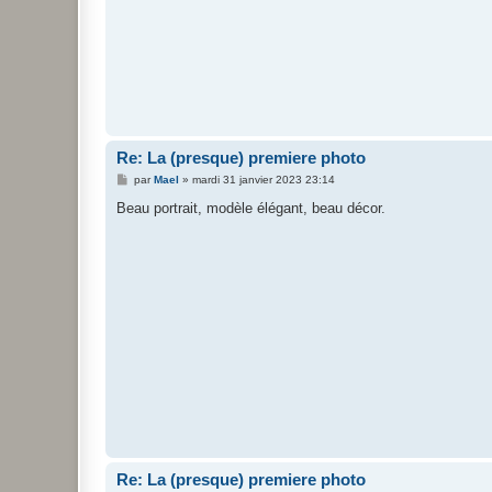
Re: La (presque) premiere photo
M
par
Mael
»
mardi 31 janvier 2023 23:14
e
s
Beau portrait, modèle élégant, beau décor.
s
a
g
e
Re: La (presque) premiere photo