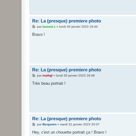
Re: La (presque) premiere photo
M
par
laurent.c
»
lundi 30 janvier 2023 18:44
e
s
Bravo !
s
a
g
e
Re: La (presque) premiere photo
M
par
mathgl
»
lundi 30 janvier 2023 18:48
e
s
Très beau portrait !
s
a
g
e
Re: La (presque) premiere photo
M
par
Benjamin
»
mardi 31 janvier 2023 20:07
e
s
Hey, c'est un chouette portrait ça ! Bravo !
s