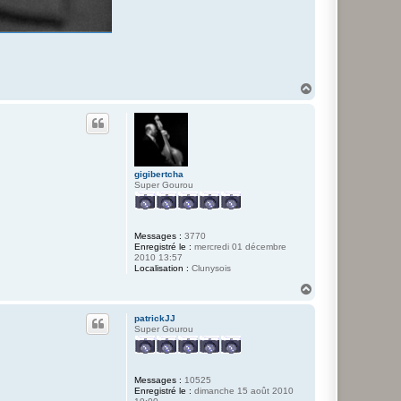
H
a
u
t
gigibertcha
Super Gourou
Messages :
3770
Enregistré le :
mercredi 01 décembre
2010 13:57
Localisation :
Clunysois
H
a
u
patrickJJ
t
Super Gourou
Messages :
10525
Enregistré le :
dimanche 15 août 2010