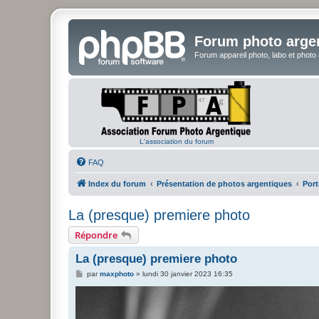
Forum photo arge
Forum appareil photo, labo et photo
L'association du forum
FAQ
Index du forum
Présentation de photos argentiques
Port
La (presque) premiere photo
Répondre
La (presque) premiere photo
M
par
maxphoto
»
lundi 30 janvier 2023 16:35
e
s
s
a
g