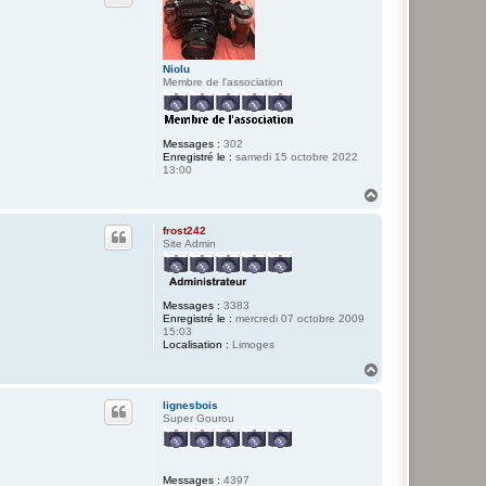
e
r
M
a
e
Niolu
l
Membre de l'association
Messages :
302
Enregistré le :
samedi 15 octobre 2022
13:00
H
a
u
frost242
t
Site Admin
Messages :
3383
Enregistré le :
mercredi 07 octobre 2009
15:03
Localisation :
Limoges
H
a
u
lignesbois
t
Super Gourou
Messages :
4397