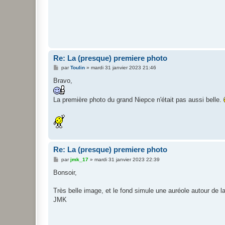
a
g
e
Re: La (presque) premiere photo
M
par
Toulin
»
mardi 31 janvier 2023 21:46
e
s
Bravo,
s
a
g
La première photo du grand Niepce n'était pas aussi belle.
e
Re: La (presque) premiere photo
M
par
jmk_17
»
mardi 31 janvier 2023 22:39
e
s
Bonsoir,
s
a
g
Très belle image, et le fond simule une auréole autour de l
e
JMK