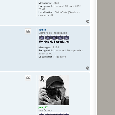
Messages :
3023
Enregistré le :
samedi 18 août 2018
21:41
Localisation :
Saint-Brès (Gard), un
catalan exilé.
H
a
u
Toulin
t
Membre de l'association
Messages :
7128
Enregistré le :
vendredi 10 septembre
2010 16:00
Localisation :
Aquitaine
H
a
u
t
jmk_17
Modérateur