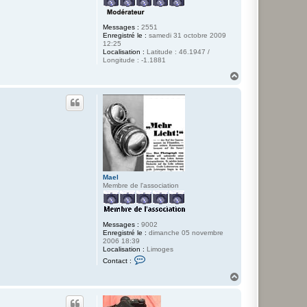
Messages :
2551
Enregistré le :
samedi 31 octobre 2009
12:25
Localisation :
Latitude : 46.1947 /
Longitude : -1.1881
H
a
u
t
Mael
Membre de l'association
Messages :
9002
Enregistré le :
dimanche 05 novembre
2006 18:39
Localisation :
Limoges
C
Contact :
o
n
H
t
a
a
u
c
t
t