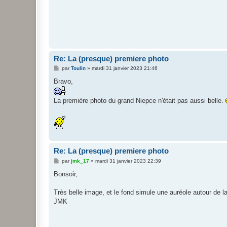
a
g
e
Re: La (presque) premiere photo
M
par
Toulin
»
mardi 31 janvier 2023 21:46
e
s
Bravo,
s
a
g
La première photo du grand Niepce n'était pas aussi belle.
e
Re: La (presque) premiere photo
M
par
jmk_17
»
mardi 31 janvier 2023 22:39
e
s
Bonsoir,
s
a
g
Très belle image, et le fond simule une auréole autour de l
e
JMK