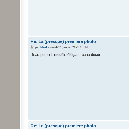
Re: La (presque) premiere photo
M
par
Mael
»
mardi 31 janvier 2023 23:14
e
s
Beau portrait, modèle élégant, beau décor.
s
a
g
e
Re: La (presque) premiere photo