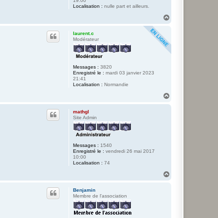
19:00
Localisation :
nulle part et ailleurs.
H
a
u
laurent.c
t
Modérateur
Messages :
3820
Enregistré le :
mardi 03 janvier 2023
21:41
Localisation :
Normandie
H
a
u
mathgl
t
Site Admin
Messages :
1540
Enregistré le :
vendredi 26 mai 2017
10:00
Localisation :
74
H
a
u
Benjamin
t
Membre de l'association