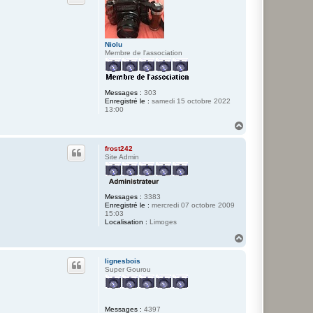
e
r
M
a
e
Niolu
l
Membre de l'association
Messages :
303
Enregistré le :
samedi 15 octobre 2022
13:00
H
a
u
frost242
t
Site Admin
Messages :
3383
Enregistré le :
mercredi 07 octobre 2009
15:03
Localisation :
Limoges
H
a
u
lignesbois
t
Super Gourou
Messages :
4397