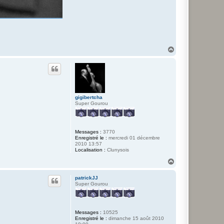
H
a
u
t
gigibertcha
Super Gourou
Messages :
3770
Enregistré le :
mercredi 01 décembre
2010 13:57
Localisation :
Clunysois
H
a
u
patrickJJ
t
Super Gourou
Messages :
10525
Enregistré le :
dimanche 15 août 2010