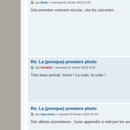
M
par
Niolu
»
mercredi 01 février 2023 8:19
e
s
Une première vraiment réussie, vite les suivantes….
s
a
g
e
Re: La (presque) premiere photo
M
par
frost242
»
mercredi 01 février 2023 9:09
e
s
Très beau portrait, bravo ! La suite, la suite !
s
a
g
e
Re: La (presque) premiere photo
M
par
lignesbois
»
samedi 25 février 2023 13:53
e
s
Des débuts prometteurs. Juste apprendre à nettoyer les po
s
a