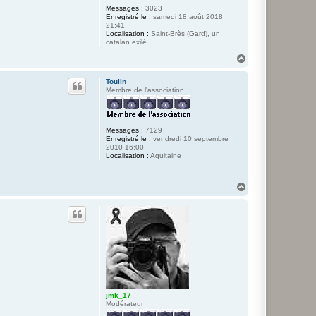
Messages :
3023
Enregistré le :
samedi 18 août 2018
21:41
Localisation :
Saint-Brès (Gard), un
catalan exilé.
H
a
u
Toulin
t
Membre de l'association
Messages :
7129
Enregistré le :
vendredi 10 septembre
2010 16:00
Localisation :
Aquitaine
H
a
u
t
jmk_17
Modérateur