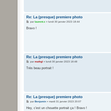
Re: La (presque) premiere photo
M
par
laurent.c
»
lundi 30 janvier 2023 18:44
e
s
Bravo !
s
a
g
e
Re: La (presque) premiere photo
M
par
mathgl
»
lundi 30 janvier 2023 18:48
e
s
Très beau portrait !
s
a
g
e
Re: La (presque) premiere photo
M
par
Benjamin
»
mardi 31 janvier 2023 20:07
e
s
Hey, c'est un chouette portrait ça ! Bravo !
s