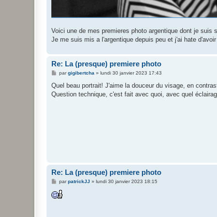
Voici une de mes premieres photo argentique dont je suis sat
Je me suis mis a l'argentique depuis peu et j'ai hate d'avoi
Re: La (presque) premiere photo
M
par
gigibertcha
»
lundi 30 janvier 2023 17:43
e
s
Quel beau portrait! J'aime la douceur du visage, en contra
s
Question technique, c'est fait avec quoi, avec quel éclaira
a
g
e
Re: La (presque) premiere photo
M
par
patrickJJ
»
lundi 30 janvier 2023 18:15
e
s
s
a
g
e