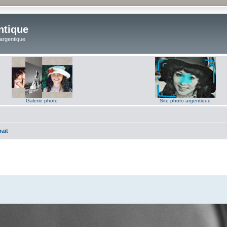
ntique
 argentique
Galerie photo
Site photo argentique
rait