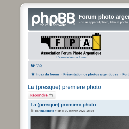
Forum photo arge
Forum appareil photo, labo et photo
L'association du forum
FAQ
Index du forum
Présentation de photos argentiques
Port
La (presque) premiere photo
Répondre
La (presque) premiere photo
M
par
maxphoto
»
lundi 30 janvier 2023 16:35
e
s
s
a
g