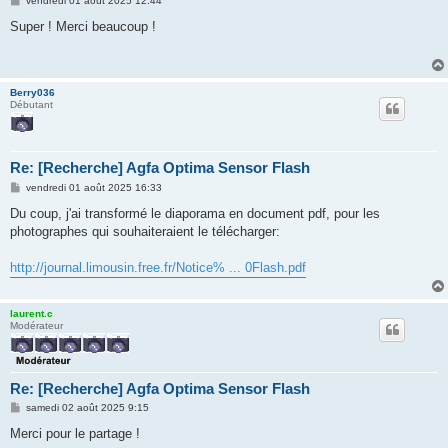
vendredi 01 août 2025 12:44
e
s
Super ! Merci beaucoup !
s
a
g
e
Berry036
Débutant
Re: [Recherche] Agfa Optima Sensor Flash
M
vendredi 01 août 2025 16:33
e
s
Du coup, j'ai transformé le diaporama en document pdf, pour les
s
photographes qui souhaiteraient le télécharger:
a
g
e
http://journal.limousin.free.fr/Notice% ... 0Flash.pdf
laurent.c
Modérateur
Re: [Recherche] Agfa Optima Sensor Flash
M
samedi 02 août 2025 9:15
e
s
Merci pour le partage !
s