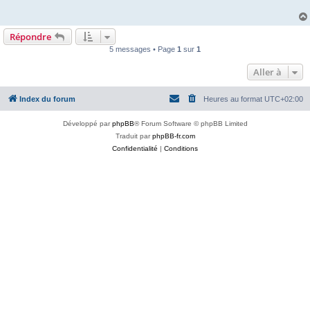
a
g
e
Répondre
5 messages • Page
1
sur
1
Aller à
Index du forum
Heures au format
UTC+02:00
Développé par
phpBB
® Forum Software © phpBB Limited
Traduit par
phpBB-fr.com
Confidentialité
|
Conditions