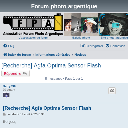
Forum photo argentique
L'association du forum
Galerie photo
Site photo argentiq
FAQ
S’enregistrer
Connexion
Index du forum
Informations générales
Notices
[Recherche] Agfa Optima Sensor Flash
Répondre
5 messages • Page
1
sur
1
Berry036
Débutant
[Recherche] Agfa Optima Sensor Flash
M
vendredi 01 août 2025 0:30
e
s
Bonjour,
s
a