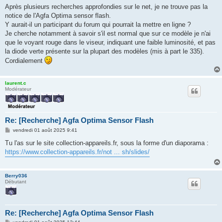
g
Après plusieurs recherches approfondies sur le net, je ne trouve pas la
e
notice de l'Agfa Optima sensor flash.
Y aurait-il un participant du forum qui pourrait la mettre en ligne ?
Je cherche notamment à savoir s'il est normal que sur ce modèle je n'ai
que le voyant rouge dans le viseur, indiquant une faible luminosité, et pas
la diode verte présente sur la plupart des modèles (mis à part le 335).
Cordialement
laurent.c
Modérateur
Re: [Recherche] Agfa Optima Sensor Flash
M
vendredi 01 août 2025 9:41
e
s
Tu l'as sur le site collection-appareils.fr, sous la forme d'un diaporama :
s
https://www.collection-appareils.fr/not ... sh/slides/
a
g
e
Berry036
Débutant
Re: [Recherche] Agfa Optima Sensor Flash
M