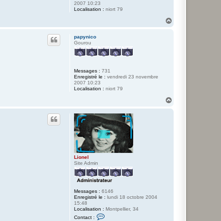
2007 10:23
Localisation :
niort 79
H
a
u
papynico
t
Gourou
Messages :
731
Enregistré le :
vendredi 23 novembre
2007 10:23
Localisation :
niort 79
H
a
u
t
Lionel
Site Admin
Messages :
6146
Enregistré le :
lundi 18 octobre 2004
15:48
Localisation :
Montpellier, 34
C
Contact :
o