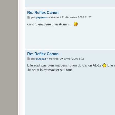
Re: Reflex Canon
M
par
papynico
»
vendredi 21 décembre 2007 11:57
e
s
contrib envoyée cher Admin ...
s
a
g
e
Re: Reflex Canon
M
par
Butagaz
»
mercredi 09 janvier 2008 5:16
e
s
Elle était pas bien ma description du Canon AL-1?
Elle n
s
Je peux la retravailler si il faut.
a
g
e