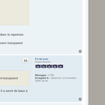
e
r
m
a
r
i
o
8
8
dans le repertoire
r semi transparent
H
a
u
F-1 for ever
t
Super Gourou
Messages :
1738
emi transparent
Enregistré le :
dimanche 12 novembre
2006 18:34
il a servit de base à
H
a