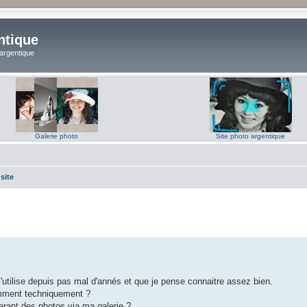
ntique
 argentique
Galerie photo
Site photo argentique
site
j'utilise depuis pas mal d'annés et que je pense connaitre assez bien.
omment techniquement ?
rant des photos via ma galerie ?