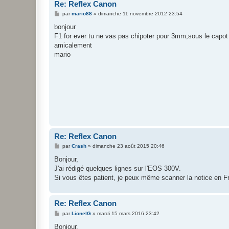
Re: Reflex Canon
M
par
mario88
»
dimanche 11 novembre 2012 23:54
e
s
bonjour
s
F1 for ever tu ne vas pas chipoter pour 3mm,sous le capot 
a
g
amicalement
e
mario
Re: Reflex Canon
M
par
Crash
»
dimanche 23 août 2015 20:46
e
s
Bonjour,
s
J'ai rédigé quelques lignes sur l'EOS 300V.
a
g
Si vous êtes patient, je peux même scanner la notice en F
e
Re: Reflex Canon
M
par
LionelG
»
mardi 15 mars 2016 23:42
e
s
Bonjour.