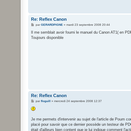
Re: Reflex Canon
M
par
GERARDPIGNE
»
mardi 23 septembre 2008 20:44
e
s
Il me semblait avoir fourni le manuel du Canon AT1( en PDF
s
Toujours disponible
a
g
e
Re: Reflex Canon
M
par
floguill
»
mercredi 24 septembre 2008 12:37
e
s
s
a
g
Je me permets d'intervenir au sujet de l'article de Poum co
e
placé pour savoir que ce dernier possède un testeur de P
était d'ailleurs bien content que je lui indique comment l'ac