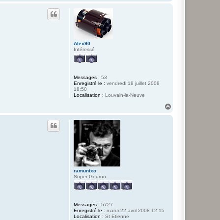
a
a
u
c
t
t
e
r
B
u
Alex90
t
Intéressé
a
g
a
z
Messages :
53
Enregistré le :
vendredi 18 juillet 2008
18:50
Localisation :
Louvain-la-Neuve
H
a
u
t
ramuntxo
Super Gourou
Messages :
5727
Enregistré le :
mardi 22 avril 2008 12:15
Localisation :
St Etienne