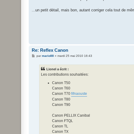
...un petit détail, mais bon, autant corriger cela tout de m
Re: Reflex Canon
M
par
mario88
»
mardi 25 mai 2010 16:43
e
s
s
Lionel a écrit :
a
g
Les contributions souhaitées:
e
Canon T50
Canon T60
Canon T70
fifnaouste
Canon T80
Canon T90
Canon PELLIX Canibal
Canon FTQL
Canon TL
Canon TX