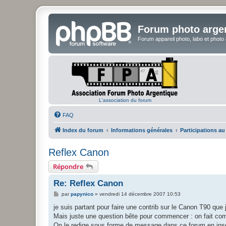
Forum photo arge
Forum appareil photo, labo et photo
L'association du forum
FAQ
Index du forum
Informations générales
Participations au 
Reflex Canon
Répondre
Re: Reflex Canon
M
par
papynico
»
vendredi 14 décembre 2007 10:53
e
s
je suis partant pour faire une contrib sur le Canon T90 que 
s
Mais juste une question bête pour commencer : on fait c
a
g
On le redige sous forme de message dans ce forum en inse