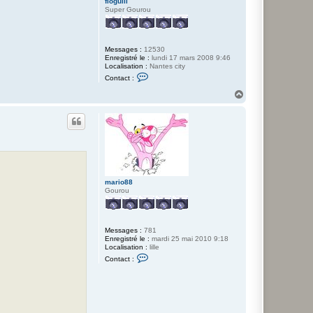
floguill
I
Super Gourou
G
N
E
Messages :
12530
Enregistré le :
lundi 17 mars 2008 9:46
Localisation :
Nantes city
C
Contact :
o
n
H
t
a
a
u
c
t
t
e
r
f
l
o
g
mario88
u
Gourou
i
l
l
Messages :
781
Enregistré le :
mardi 25 mai 2010 9:18
Localisation :
lille
C
Contact :
o
n
t
a
c
t