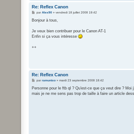
Re: Reflex Canon
M
par
Alex90
»
vendredi 18 juillet 2008 19:42
e
s
Bonjour à tous,
s
a
g
Je veux bien contribuer pour le Canon AT-1
e
Enfin si ça vous intéresse
++
Re: Reflex Canon
M
par
ramuntxo
»
mardi 23 septembre 2008 18:42
e
s
Personne pour le ftb ql ? Qu'est-ce que ça veut dire ? Moi j'e
s
mais je ne me sens pas trop de taille à faire un article des
a
g
e