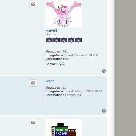
u
t
mario88
Gourou
Messages :
781
Enregistré le :
mardi 25 mai 2010 9:18
Localisation :
lille
C
Contact :
o
n
H
t
a
a
u
c
Crash
t
t
Messages :
11
e
Enregistré le :
mardi 14 août 2007 10:57
r
Localisation :
Longwy (54)
m
a
r
i
o
H
8
a
8
u
t