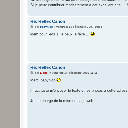
e
Si je peux contribuer modestement à cet excellent site ....
Re: Reflex Canon
M
par
papynico
»
vendredi 14 décembre 2007 10:55
e
s
idem pour l'eos 1, je peux le faire ...
s
a
g
e
Re: Reflex Canon
M
par
Lionel
»
vendredi 14 décembre 2007 11:11
e
s
Merci papynico
s
a
g
Il faut juste m'envoyer le texte et les photos à cette adres
e
Je me charge de la mise en page web.