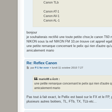
Canon TLb
Canon AT-1
Canon AV-1
Canon AL-1
bonjour
je souhaiterais rectifié une toute petite chse,le canon T60
NIKON sous la ref NIKON FM 10,on trouve cet appreil egal
une petite remarque concernant le pelix qui rien d'autre qu'u
amicalement mario
Re: Reflex Canon
M
par
F-1 for ever
»
lundi 11 octobre 2010 7:27
e
s
s
mario88 a écrit :
a
g
une petite remarque concernant le pelix qui rien d'autre qu
e
amicalement mario
Pas tout à fait exact, le Pellix est basé sur le FX et le FP
plusieurs autres boitiers, TL, FTb, TX, TLb etc...