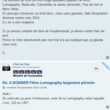
J'ai retrouvé au fond de mon fridge quelques paquets de films
s
Lomography, Redscale, Colorslides et autres diversités. Pas de noir et
a
g
blanc helas.
e
En principe conservés au froid donc, mais sans garantie, date d'expiration
diverses toutes vers 2014.
Il y en a une vingtaine.
Si ça amuse certains de faire de l'expérimental, je donne contre frais de
port.
Perso ce n'est absolument pas mon trip (ce qui explique que ça glande
chez moi)
V.
L'Oeil du Chat
Membre de l'association
Re: A DONNER Films Lomography largement périmés
M
vendredi 26 septembre 2025 10:38
e
s
Hello !
s
Du redscale ça peut m'intéresser, voire de la Lomography selon laquelle
a
g
c'est. 120 ou 135?
e