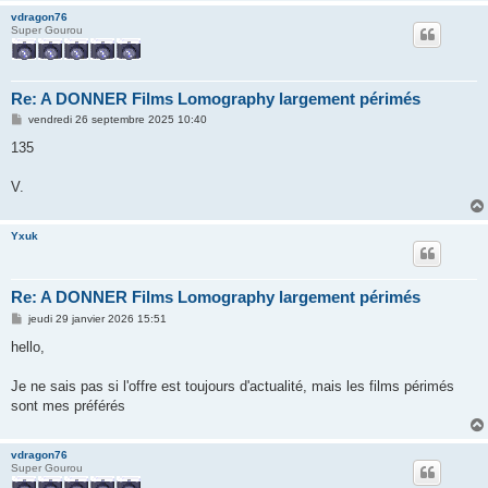
vdragon76
Super Gourou
Re: A DONNER Films Lomography largement périmés
M
vendredi 26 septembre 2025 10:40
e
s
135
s
a
g
V.
e
Yxuk
Re: A DONNER Films Lomography largement périmés
M
jeudi 29 janvier 2026 15:51
e
s
hello,
s
a
g
Je ne sais pas si l'offre est toujours d'actualité, mais les films périmés
e
sont mes préférés
vdragon76
Super Gourou