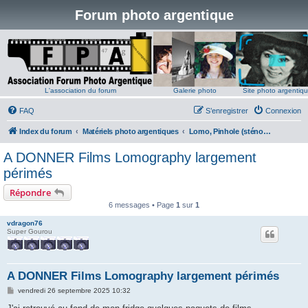
Forum photo argentique
L'association du forum
Galerie photo
Site photo argentiq
FAQ
S’enregistrer
Connexion
Index du forum
Matériels photo argentiques
Lomo, Pinhole (sténopé) et Toy Camera
A DONNER Films Lomography largement
périmés
Répondre
6 messages • Page
1
sur
1
vdragon76
Super Gourou
A DONNER Films Lomography largement périmés
M
vendredi 26 septembre 2025 10:32
e
s