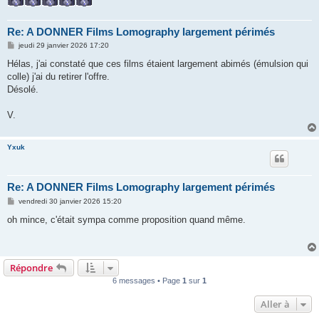
Re: A DONNER Films Lomography largement périmés
M
jeudi 29 janvier 2026 17:20
e
s
Hélas, j'ai constaté que ces films étaient largement abimés (émulsion qui
s
colle) j'ai du retirer l'offre.
a
g
Désolé.
e
V.
Yxuk
Re: A DONNER Films Lomography largement périmés
M
vendredi 30 janvier 2026 15:20
e
s
oh mince, c'était sympa comme proposition quand même.
s
a
g
e
Répondre
6 messages • Page
1
sur
1
Aller à