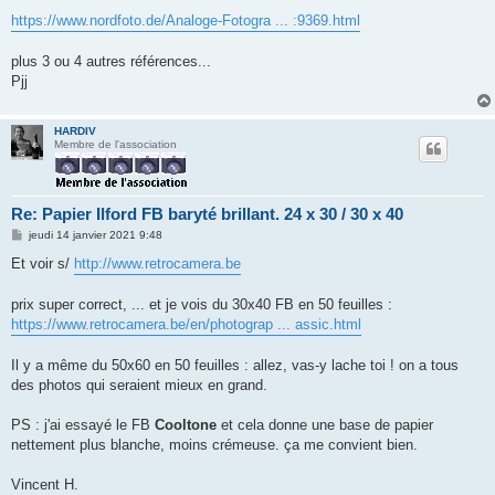
e
https://www.nordfoto.de/Analoge-Fotogra ... :9369.html
plus 3 ou 4 autres références...
Pjj
HARDIV
Membre de l'association
Re: Papier Ilford FB baryté brillant. 24 x 30 / 30 x 40
M
jeudi 14 janvier 2021 9:48
e
s
Et voir s/
http://www.retrocamera.be
s
a
g
prix super correct, ... et je vois du 30x40 FB en 50 feuilles :
e
https://www.retrocamera.be/en/photograp ... assic.html
Il y a même du 50x60 en 50 feuilles : allez, vas-y lache toi ! on a tous
des photos qui seraient mieux en grand.
PS : j'ai essayé le FB
Cooltone
et cela donne une base de papier
nettement plus blanche, moins crémeuse. ça me convient bien.
Vincent H.