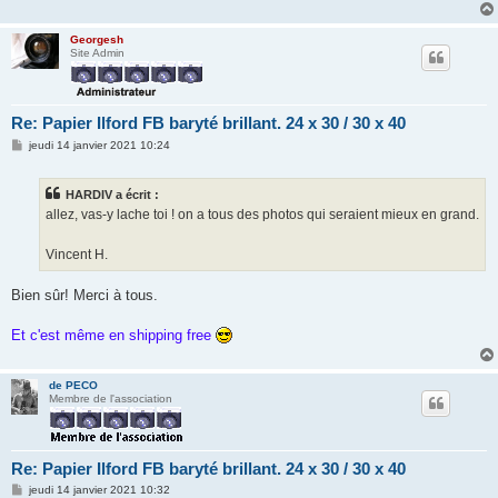
Georgesh
Site Admin
Re: Papier Ilford FB baryté brillant. 24 x 30 / 30 x 40
M
jeudi 14 janvier 2021 10:24
e
s
s
HARDIV a écrit :
a
g
allez, vas-y lache toi ! on a tous des photos qui seraient mieux en grand.
e
Vincent H.
Bien sûr! Merci à tous.
Et c'est même en shipping free
de PECO
Membre de l'association
Re: Papier Ilford FB baryté brillant. 24 x 30 / 30 x 40
M
jeudi 14 janvier 2021 10:32