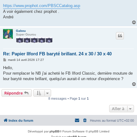
e
s
https://www.prophot.com/PBSCCatalog.asp
s
A voir également chez prophot .
a
g
André
e
Gabou
Super Gourou
Re: Papier Ilford FB baryté brillant. 24 x 30 / 30 x 40
M
mardi 14 avril 2026 17:27
e
s
Hello,
s
Pour remplacer le NB j'ai acheté le FB Ilford Classic, dernière mouture de
a
g
leur baryté neutre brillant, quelqu'un aurait-il un retour d'expérience ?
e
Répondre
8 messages • Page
1
sur
1
Aller à
Index du forum
Heures au format
UTC+02:00
Développé par
phpBB
® Forum Software © phpBB Limited
Traduit par
phpBB-fr.com