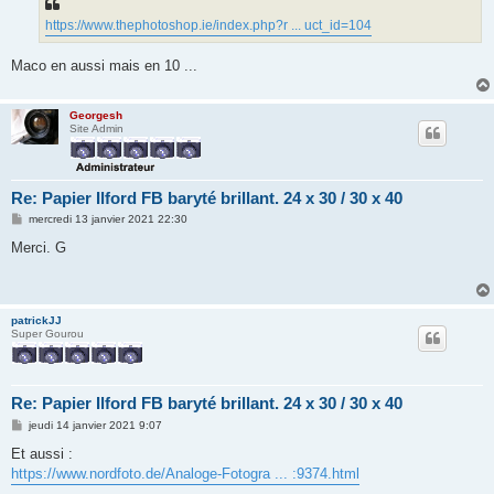
https://www.thephotoshop.ie/index.php?r ... uct_id=104
Maco en aussi mais en 10 ...
Georgesh
Site Admin
Re: Papier Ilford FB baryté brillant. 24 x 30 / 30 x 40
M
mercredi 13 janvier 2021 22:30
e
s
Merci. G
s
a
g
e
patrickJJ
Super Gourou
Re: Papier Ilford FB baryté brillant. 24 x 30 / 30 x 40
M
jeudi 14 janvier 2021 9:07
e
s
Et aussi :
s
https://www.nordfoto.de/Analoge-Fotogra ... :9374.html
a
g