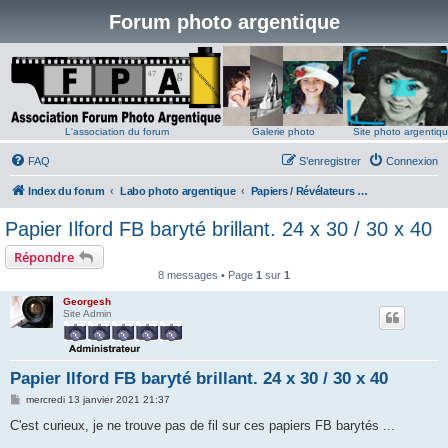
Forum photo argentique
L'association du forum
Galerie photo
Site photo argentiq
FAQ
S’enregistrer
Connexion
Index du forum
Labo photo argentique
Papiers / Révélateurs papier Noir et Blanc
Papier Ilford FB baryté brillant. 24 x 30 / 30 x 40
Répondre
8 messages • Page
1
sur
1
Georgesh
Site Admin
Papier Ilford FB baryté brillant. 24 x 30 / 30 x 40
M
mercredi 13 janvier 2021 21:37
e
s
C'est curieux, je ne trouve pas de fil sur ces papiers FB barytés ...
s
a