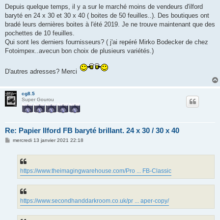
g
Depuis quelque temps, il y a sur le marché moins de vendeurs d'ilford
e
baryté en 24 x 30 et 30 x 40 ( boites de 50 feuilles..). Des boutiques ont
bradé leurs dernières boites à l'été 2019. Je ne trouve maintenant que des
pochettes de 10 feuilles.
Qui sont les derniers fournisseurs? ( j'ai repéré Mirko Bodecker de chez
Fotoimpex..avecun bon choix de plusieurs variétés.)
D'autres adresses? Merci
cg8.5
Super Gourou
Re: Papier Ilford FB baryté brillant. 24 x 30 / 30 x 40
M
mercredi 13 janvier 2021 22:18
e
s
s
a
g
https://www.theimagingwarehouse.com/Pro ... FB-Classic
e
https://www.secondhanddarkroom.co.uk/pr ... aper-copy/