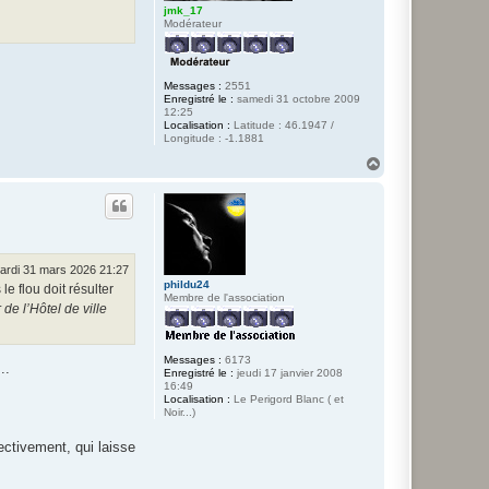
jmk_17
Modérateur
Messages :
2551
Enregistré le :
samedi 31 octobre 2009
12:25
Localisation :
Latitude : 46.1947 /
Longitude : -1.1881
H
a
u
t
ardi 31 mars 2026 21:27
phildu24
le flou doit résulter
Membre de l'association
de l’Hôtel de ville
Messages :
6173
..
Enregistré le :
jeudi 17 janvier 2008
16:49
Localisation :
Le Perigord Blanc ( et
Noir...)
fectivement, qui laisse