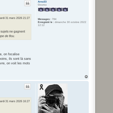
u
Arno33
t
Gourou
ardi 31 mars 2026 21:27
Messages :
784
Enregistré le :
dimanche 30 octobre 2022
12:12
s sujets ne gagnent
upe de flou
.
e, on focalise
ins, ils sont là sans
ivre, on voit les mots
H
a
u
t
ardi 31 mars 2026 16:27