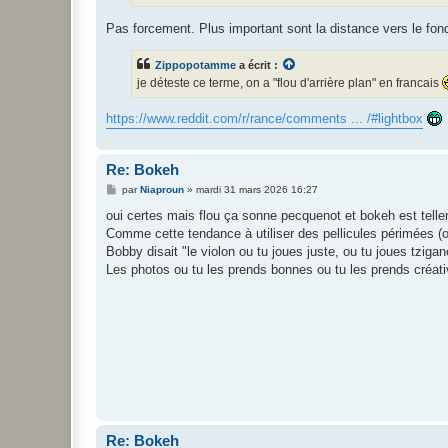
e
Pas forcement. Plus important sont la distance vers le fond, 
Zippopotamme
a écrit :
je déteste ce terme, on a "flou d'arrière plan" en francais
https://www.reddit.com/r/rance/comments ... /#lightbox
Re: Bokeh
M
par
Niaproun
»
mardi 31 mars 2026 16:27
e
s
oui certes mais flou ça sonne pecquenot et bokeh est tell
s
Comme cette tendance à utiliser des pellicules périmées (
a
g
Bobby disait "le violon ou tu joues juste, ou tu joues tzigan
e
Les photos ou tu les prends bonnes ou tu les prends créative
Re: Bokeh