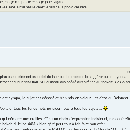
ne, moi je n'ai pas le choix je joue tzigane
es, moi je n'ai pas le choix je fais de la photo créative.
m
e plan est un élément essentiel de la photo. Le montrer, le suggérer ou le noyer dans 
détacher sur un fond flou. Si Doisneau avait cédé aux sirènes du "bokeh",
Le Baiser 
c'est sympa, le sujet est dégagé et bien mis en valeur... et c'est du Doisneau.
lou.
.. et tous les fonds nets ne siéent pas à tous les sujets...
ou qui démarre aux oreilles. C'est un choix d'expression individuel, raisonné ef
ng bokeh d'Helios 44M-# bien géré peut tout à fait faire son effet.
 61-LZ (ne pas confondre avec le 61/LD !), ou des donuts du Minolta 500 f:8 ?