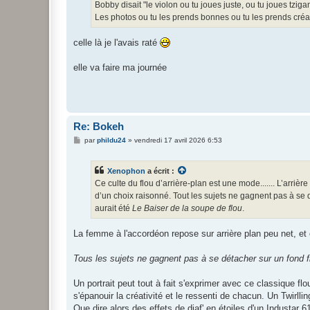
Bobby disait "le violon ou tu joues juste, ou tu joues tziga
Les photos ou tu les prends bonnes ou tu les prends créativ
celle là je l'avais raté
elle va faire ma journée
Re: Bokeh
M
par
phildu24
»
vendredi 17 avril 2026 6:53
e
s
s
Xenophon
a écrit :
a
g
Ce culte du flou d’arrière-plan est une mode....... L’arrièr
e
d’un choix raisonné. Tout les sujets ne gagnent pas à se 
aurait été
Le Baiser de la soupe de flou
.
La femme à l'accordéon repose sur arrière plan peu net, et 
Tous les sujets ne gagnent pas à se détacher sur un fond f
Un portrait peut tout à fait s'exprimer avec ce classique fl
s'épanouir la créativité et le ressenti de chacun. Un Twirlli
Que dire alors des effets de diaf' en étoiles d'un Industar