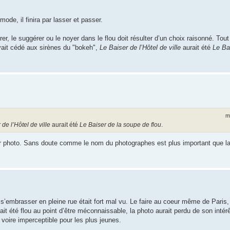
ode, il finira par lasser et passer.
er, le suggérer ou le noyer dans le flou doit résulter d’un choix raisonné. Tout
vait cédé aux sirènes du "bokeh",
Le Baiser de l’Hôtel de ville
aurait été
Le Bai
m
de l’Hôtel de ville
aurait été
Le Baiser de la soupe de flou
.
leur photo. Sans doute comme le nom du photographes est plus important que l
s’embrasser en pleine rue était fort mal vu. Le faire au coeur même de Paris
vait été flou au point d’être méconnaissable, la photo aurait perdu de son intérêt
voire imperceptible pour les plus jeunes.