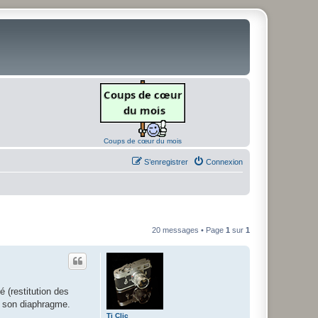
Coups de cœur du mois
S’enregistrer
Connexion
20 messages • Page
1
sur
1
é (restitution des
de son diaphragme.
Ti Clic