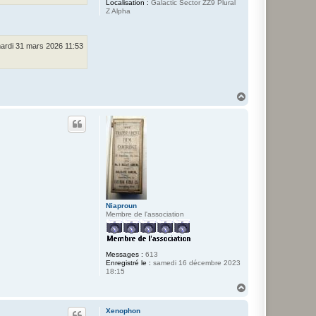
Localisation :
Galactic Sector ZZ9 Plural
Z Alpha
ardi 31 mars 2026 11:53
H
a
u
t
Niaproun
Membre de l'association
Messages :
613
Enregistré le :
samedi 16 décembre 2023
18:15
H
a
u
Xenophon