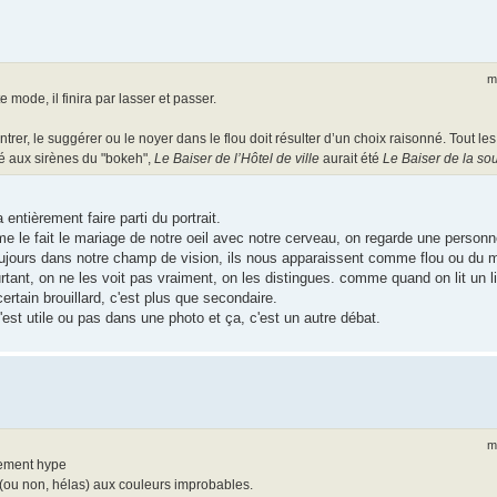
m
mode, il finira par lasser et passer.
trer, le suggérer ou le noyer dans le flou doit résulter d’un choix raisonné. Tout le
é aux sirènes du "bokeh",
Le Baiser de l’Hôtel de ville
aurait été
Le Baiser de la so
 entièrement faire parti du portrait.
e le fait le mariage de notre oeil avec notre cerveau, on regarde une personn
jours dans notre champ de vision, ils nous apparaissent comme flou ou du mo
urtant, on ne les voit pas vraiment, on les distingues. comme quand on lit un l
rtain brouillard, c'est plus que secondaire.
'est utile ou pas dans une photo et ça, c'est un autre débat.
m
lement hype
 (ou non, hélas) aux couleurs improbables.