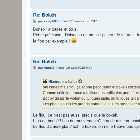
Re: Bokeh
M
par
xsteph97
»
mardi 31 mars 2026 23:15
e
s
Bonsoir à toutes et tous,
s
Petite précision : Doisneau ne prenait pas sur le vif mais fa
a
g
le flou par exemple !
e
Re: Bokeh
M
par
Arno33
»
jeudi 16 avril 2026 9:04
e
s
s
Niaproun
a écrit :
a
g
oui certes mais flou ça sonne pecquenot et bokeh est tel
e
Comme cette tendance à utiliser des pellicules périmées
Bobby disait "le violon ou tu joues juste, ou tu joues tziga
Les photos ou tu les prends bonnes ou tu les prends créativ
Le flou, ce n'est pas aussi précis que le bokeh.
Flou de bougé? flou de mouvements? flou de mise au point
Le flou d'arrière plan? bah le bokeh, on ne le trouve pas qu'