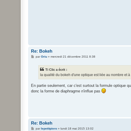
e
Re: Bokeh
M
par
Oriu
»
mercredi 21 décembre 2011 8:38
e
s
s
Ti Clic a écrit :
a
g
la qualité du bokeh d'une optique est liée au nombre et 
e
En partie seulement, car c'est surtout la formule optique q
donc la forme de diaphragme n'influe pas
Re: Bokeh
M
par
lepetitpiero
»
lundi 18 mai 2015 13:02