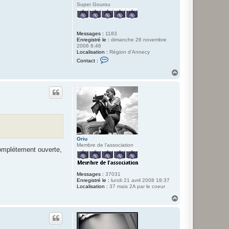
Super Gourou
Messages :
1183
Enregistré le :
dimanche 26 novembre
2006 6:46
Localisation :
Région d'Annecy
C
Contact :
o
n
H
t
a
a
u
c
t
t
e
r
T
i
C
l
i
Oriu
c
Membre de l'association
complétement ouverte,
Messages :
37031
Enregistré le :
lundi 21 avril 2008 18:37
Localisation :
37 mais 2A par le coeur
H
a
u
t