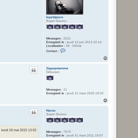
lepetitpiero
Super Gourou
Messages :
2221
Enregistré le :
jeudi 13 juin 2013 22:14
Localisation :
26 - Drôme
C
Contact :
o
n
H
t
a
a
u
c
Zippopotamme
t
t
Débutant
e
r
l
e
Messages :
21
p
Enregistré le :
jeudi 12 mars 2026 18:03
e
t
H
i
a
t
p
u
Havoc
i
t
Super Gourou
e
r
o
lundi 18 mai 2015 13:02
Messages :
7074
Enregistré le :
jeudi 31 mars 2011 19:07