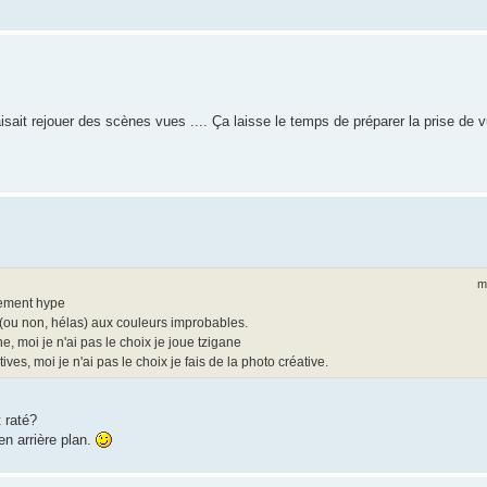
isait rejouer des scènes vues .... Ça laisse le temps de préparer la prise de vu
m
lement hype
 (ou non, hélas) aux couleurs improbables.
ne, moi je n'ai pas le choix je joue tzigane
es, moi je n'ai pas le choix je fais de la photo créative.
 raté?
en arrière plan.