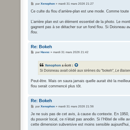
M
par
Xenophon
»
mardi 31 mars 2026 21:27
e
s
Ce culte du flou d’arrière-plan est une mode. Comme toute m
s
a
g
L’arrière plan est un élément essentiel de la photo. Le montr
e
gagnent pas à se détacher sur un fond flou. Si Doisneau a
flou
.
Re: Bokeh
M
par
Havoc
»
mardi 31 mars 2026 21:42
e
s
s
Xenophon
a écrit :
a
g
Si Doisneau avait cédé aux sirènes du "bokeh",
Le Baiser 
e
Peut-être. Mais on saura jamais quelle aurait été la meil
flou serait commencé plus tôt.
Re: Bokeh
M
par
Xenophon
»
mardi 31 mars 2026 21:56
e
s
Je ne suis pas de cet avis, à cause du contexte. En 1950, 
s
du pouvoir local, ce n’était pas anodin. Si l’Hôtel de ville a
a
g
cette dimension subversive est moins sensible aujourd'hui, 
e