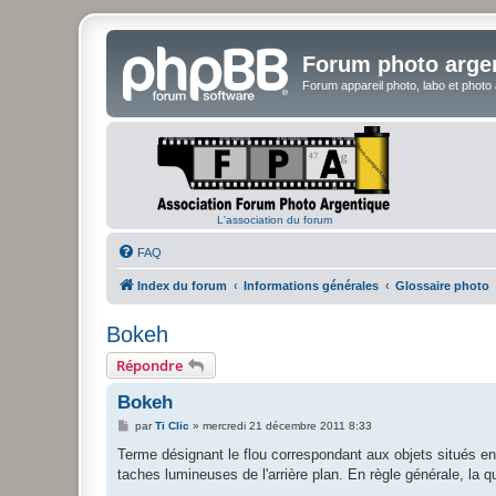
Forum photo arge
Forum appareil photo, labo et photo
L'association du forum
FAQ
Index du forum
Informations générales
Glossaire photo
Bokeh
Répondre
Bokeh
M
par
Ti Clic
»
mercredi 21 décembre 2011 8:33
e
s
Terme désignant le flou correspondant aux objets situés en d
s
taches lumineuses de l'arrière plan. En règle générale, la 
a
g