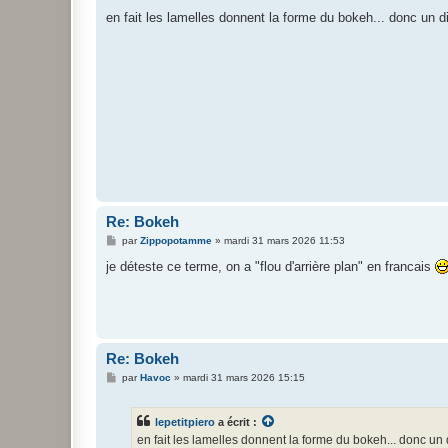
e
s
en fait les lamelles donnent la forme du bokeh... donc un di
s
a
g
e
Re: Bokeh
M
par
Zippopotamme
»
mardi 31 mars 2026 11:53
e
s
je déteste ce terme, on a "flou d'arrière plan" en francais
s
a
g
e
Re: Bokeh
M
par
Havoc
»
mardi 31 mars 2026 15:15
e
s
s
lepetitpiero
a écrit :
a
g
en fait les lamelles donnent la forme du bokeh... donc un 