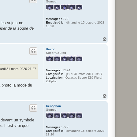
t
Gourou
Messages :
729
 les sujets ne
Enregistré le :
dimanche 15 octobre 2023
13:20
ser de la soupe de
H
a
u
Havoc
t
Super Gourou
ardi 31 mars 2026 21:27
Messages :
7074
Enregistré le :
jeudi 31 mars 2011 19:07
Localisation :
Galactic Sector ZZ9 Plural
Z Alpha
a photo la mode du
H
a
u
Xenophon
t
Gourou
, devant un symbole
. Il est vrai que
Messages :
729
Enregistré le :
dimanche 15 octobre 2023
13:20