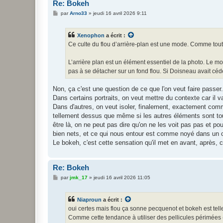
Re: Bokeh
M
par
Arno33
»
jeudi 16 avril 2026 9:11
e
s
s
Xenophon
a écrit :
a
g
Ce culte du flou d’arrière-plan est une mode. Comme toute 
e
L’arrière plan est un élément essentiel de la photo. Le mon
pas à se détacher sur un fond flou. Si Doisneau avait céd
Non, ça c'est une question de ce que l'on veut faire passer.
Dans certains portraits, on veut mettre du contexte car il va
Dans d'autres, on veut isoler, finalement, exactement comm
tellement dessus que même si les autres éléments sont tou
être là, on ne peut pas dire qu'on ne les voit pas pas et po
bien nets, et ce qui nous entour est comme noyé dans un ce
Le bokeh, c'est cette sensation qu'il met en avant, après, c
Re: Bokeh
M
par
jmk_17
»
jeudi 16 avril 2026 11:05
e
s
s
Niaproun
a écrit :
a
g
oui certes mais flou ça sonne pecquenot et bokeh est tel
e
Comme cette tendance à utiliser des pellicules périmées