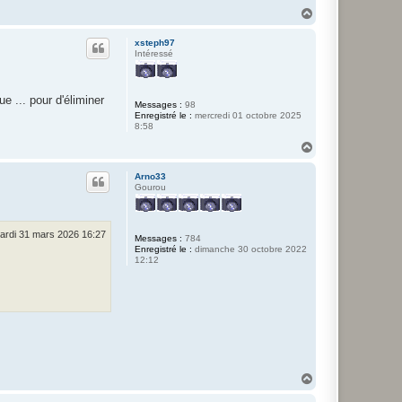
H
a
u
xsteph97
t
Intéressé
e ... pour d'éliminer
Messages :
98
Enregistré le :
mercredi 01 octobre 2025
8:58
H
a
u
Arno33
t
Gourou
ardi 31 mars 2026 16:27
Messages :
784
Enregistré le :
dimanche 30 octobre 2022
12:12
H
a