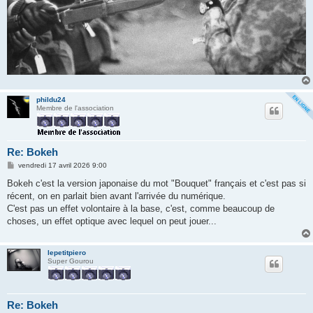
phildu24
Membre de l'association
Re: Bokeh
M
vendredi 17 avril 2026 9:00
e
s
Bokeh c'est la version japonaise du mot "Bouquet" français et c'est pas si
s
récent, on en parlait bien avant l'arrivée du numérique.
a
g
C'est pas un effet volontaire à la base, c'est, comme beaucoup de
e
choses, un effet optique avec lequel on peut jouer...
lepetitpiero
Super Gourou
Re: Bokeh