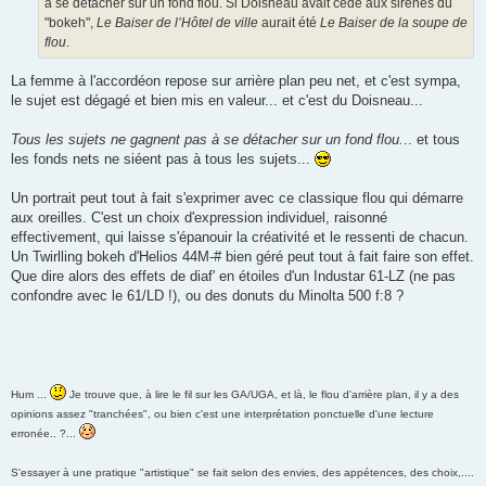
à se détacher sur un fond flou. Si Doisneau avait cédé aux sirènes du
"bokeh",
Le Baiser de l’Hôtel de ville
aurait été
Le Baiser de la soupe de
flou
.
La femme à l'accordéon repose sur arrière plan peu net, et c'est sympa,
le sujet est dégagé et bien mis en valeur... et c'est du Doisneau...
Tous les sujets ne gagnent pas à se détacher sur un fond flou.
.. et tous
les fonds nets ne siéent pas à tous les sujets...
Un portrait peut tout à fait s'exprimer avec ce classique flou qui démarre
aux oreilles. C'est un choix d'expression individuel, raisonné
effectivement, qui laisse s'épanouir la créativité et le ressenti de chacun.
Un Twirlling bokeh d'Helios 44M-# bien géré peut tout à fait faire son effet.
Que dire alors des effets de diaf' en étoiles d'un Industar 61-LZ (ne pas
confondre avec le 61/LD !), ou des donuts du Minolta 500 f:8 ?
Hum ...
Je trouve que, à lire le fil sur les GA/UGA, et là, le flou d'arrière plan, il y a des
opinions assez "tranchées", ou bien c'est une interprétation ponctuelle d'une lecture
erronée.. ?...
S'essayer à une pratique "artistique" se fait selon des envies, des appétences, des choix,....