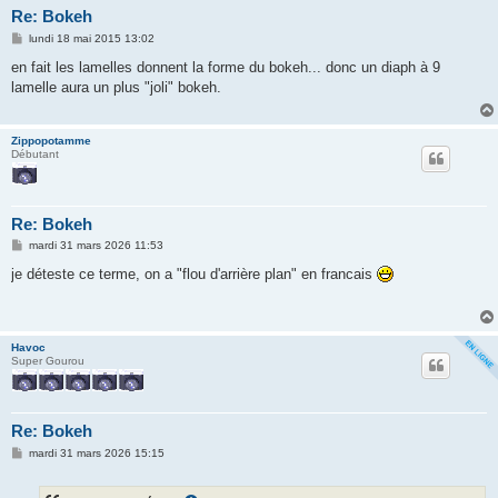
Re: Bokeh
M
lundi 18 mai 2015 13:02
e
s
en fait les lamelles donnent la forme du bokeh... donc un diaph à 9
s
lamelle aura un plus "joli" bokeh.
a
g
e
Zippopotamme
Débutant
Re: Bokeh
M
mardi 31 mars 2026 11:53
e
s
je déteste ce terme, on a "flou d'arrière plan" en francais
s
a
g
e
Havoc
Super Gourou
Re: Bokeh
M
mardi 31 mars 2026 15:15
e
s
s