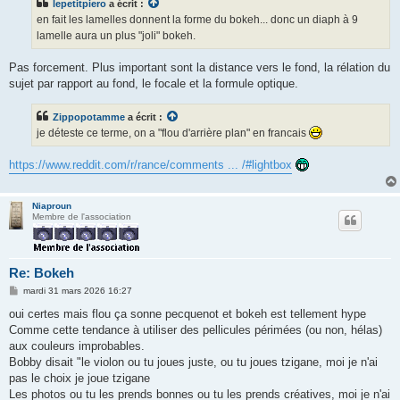
lepetitpiero
a écrit :
a
g
en fait les lamelles donnent la forme du bokeh... donc un diaph à 9
e
lamelle aura un plus "joli" bokeh.
Pas forcement. Plus important sont la distance vers le fond, la rélation du
sujet par rapport au fond, le focale et la formule optique.
Zippopotamme
a écrit :
je déteste ce terme, on a "flou d'arrière plan" en francais
https://www.reddit.com/r/rance/comments ... /#lightbox
Niaproun
Membre de l'association
Re: Bokeh
M
mardi 31 mars 2026 16:27
e
s
oui certes mais flou ça sonne pecquenot et bokeh est tellement hype
s
Comme cette tendance à utiliser des pellicules périmées (ou non, hélas)
a
g
aux couleurs improbables.
e
Bobby disait "le violon ou tu joues juste, ou tu joues tzigane, moi je n'ai
pas le choix je joue tzigane
Les photos ou tu les prends bonnes ou tu les prends créatives, moi je n'ai