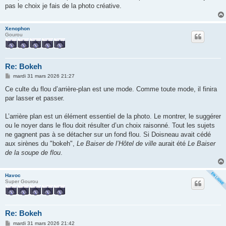
pas le choix je fais de la photo créative.
Xenophon
Gourou
Re: Bokeh
M
mardi 31 mars 2026 21:27
e
s
Ce culte du flou d’arrière-plan est une mode. Comme toute mode, il finira
s
par lasser et passer.
a
g
e
L’arrière plan est un élément essentiel de la photo. Le montrer, le suggérer
ou le noyer dans le flou doit résulter d’un choix raisonné. Tout les sujets
ne gagnent pas à se détacher sur un fond flou. Si Doisneau avait cédé
aux sirènes du "bokeh",
Le Baiser de l’Hôtel de ville
aurait été
Le Baiser
de la soupe de flou
.
Havoc
Super Gourou
Re: Bokeh
M
mardi 31 mars 2026 21:42