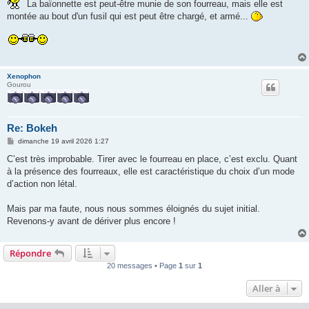
s
La baïonnette est peut-être munie de son fourreau, mais elle est
a
montée au bout d'un fusil qui est peut être chargé, et armé...
g
e
Xenophon
Gourou
Re: Bokeh
M
dimanche 19 avril 2026 1:27
e
s
C’est très improbable. Tirer avec le fourreau en place, c’est exclu. Quant
s
à la présence des fourreaux, elle est caractéristique du choix d’un mode
a
g
d’action non létal.
e
Mais par ma faute, nous nous sommes éloignés du sujet initial.
Revenons-y avant de dériver plus encore !
Répondre
20 messages • Page
1
sur
1
Aller à