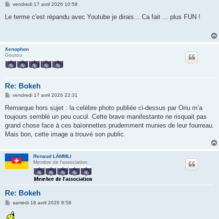
M
vendredi 17 avril 2026 10:58
e
s
Le terme c'est répandu avec Youtube je dirais... Ca fait ... plus FUN !
s
a
g
e
Xenophon
Gourou
Re: Bokeh
M
vendredi 17 avril 2026 22:31
e
s
Remarque hors sujet : la celèbre photo publiée ci-dessus par Oriu m’a
s
toujours semblé un peu cucul. Cette brave manifestante ne risquait pas
a
g
grand chose face à ces baïonnettes prudemment munies de leur fourreau.
e
Mais bon, cette image a trouvé son public.
Renaud LÄMMLI
Membre de l'association
Re: Bokeh
M
samedi 18 avril 2026 9:58
e
s