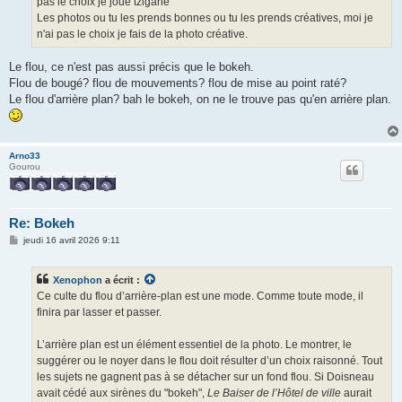
pas le choix je joue tzigane
Les photos ou tu les prends bonnes ou tu les prends créatives, moi je
n'ai pas le choix je fais de la photo créative.
Le flou, ce n'est pas aussi précis que le bokeh.
Flou de bougé? flou de mouvements? flou de mise au point raté?
Le flou d'arrière plan? bah le bokeh, on ne le trouve pas qu'en arrière plan.
Arno33
Gourou
Re: Bokeh
M
jeudi 16 avril 2026 9:11
e
s
s
Xenophon
a écrit :
a
g
Ce culte du flou d’arrière-plan est une mode. Comme toute mode, il
e
finira par lasser et passer.
L’arrière plan est un élément essentiel de la photo. Le montrer, le
suggérer ou le noyer dans le flou doit résulter d’un choix raisonné. Tout
les sujets ne gagnent pas à se détacher sur un fond flou. Si Doisneau
avait cédé aux sirènes du "bokeh",
Le Baiser de l’Hôtel de ville
aurait