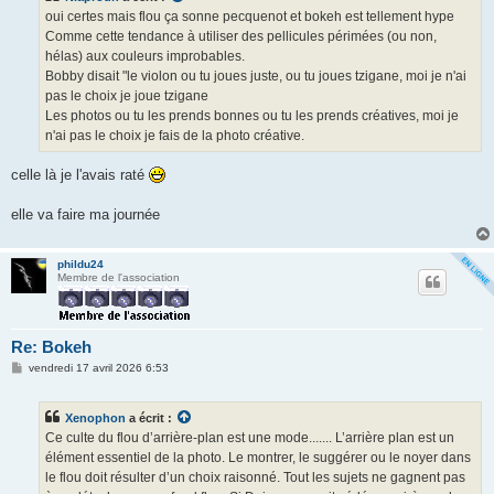
g
oui certes mais flou ça sonne pecquenot et bokeh est tellement hype
e
Comme cette tendance à utiliser des pellicules périmées (ou non,
hélas) aux couleurs improbables.
Bobby disait "le violon ou tu joues juste, ou tu joues tzigane, moi je n'ai
pas le choix je joue tzigane
Les photos ou tu les prends bonnes ou tu les prends créatives, moi je
n'ai pas le choix je fais de la photo créative.
celle là je l'avais raté
elle va faire ma journée
phildu24
Membre de l'association
Re: Bokeh
M
vendredi 17 avril 2026 6:53
e
s
s
Xenophon
a écrit :
a
g
Ce culte du flou d’arrière-plan est une mode....... L’arrière plan est un
e
élément essentiel de la photo. Le montrer, le suggérer ou le noyer dans
le flou doit résulter d’un choix raisonné. Tout les sujets ne gagnent pas