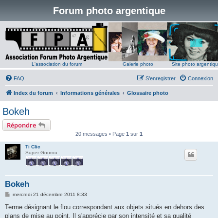
Forum photo argentique
L'association du forum
Galerie photo
Site photo argentiq
FAQ
S’enregistrer
Connexion
Index du forum
Informations générales
Glossaire photo
Bokeh
Répondre
20 messages • Page
1
sur
1
Ti Clic
Super Gourou
Bokeh
M
mercredi 21 décembre 2011 8:33
e
s
Terme désignant le flou correspondant aux objets situés en dehors des
s
plans de mise au point. Il s'apprécie par son intensité et sa qualité
a