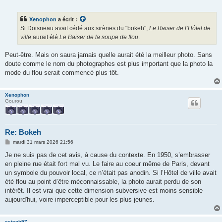
e
s
s
Xenophon
a écrit :
a
g
Si Doisneau avait cédé aux sirènes du "bokeh",
Le Baiser de l’Hôtel de
e
ville
aurait été
Le Baiser de la soupe de flou
.
Peut-être. Mais on saura jamais quelle aurait été la meilleur photo. Sans
doute comme le nom du photographes est plus important que la photo la
mode du flou serait commencé plus tôt.
Xenophon
Gourou
Re: Bokeh
M
mardi 31 mars 2026 21:56
e
s
Je ne suis pas de cet avis, à cause du contexte. En 1950, s’embrasser
s
en pleine rue était fort mal vu. Le faire au coeur même de Paris, devant
a
g
un symbole du pouvoir local, ce n’était pas anodin. Si l’Hôtel de ville avait
e
été flou au point d’être méconnaissable, la photo aurait perdu de son
intérêt. Il est vrai que cette dimension subversive est moins sensible
aujourd'hui, voire imperceptible pour les plus jeunes.
xsteph97