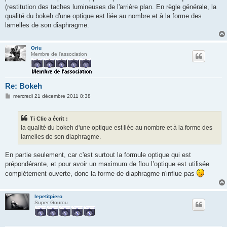
g
(restitution des taches lumineuses de l'arrière plan. En règle générale, la
e
qualité du bokeh d'une optique est liée au nombre et à la forme des
lamelles de son diaphragme.
Oriu
Membre de l'association
Re: Bokeh
M
mercredi 21 décembre 2011 8:38
e
s
s
Ti Clic a écrit :
a
g
la qualité du bokeh d'une optique est liée au nombre et à la forme des
e
lamelles de son diaphragme.
En partie seulement, car c'est surtout la formule optique qui est
prépondérante, et pour avoir un maximum de flou l’optique est utilisée
complétement ouverte, donc la forme de diaphragme n'influe pas
lepetitpiero
Super Gourou