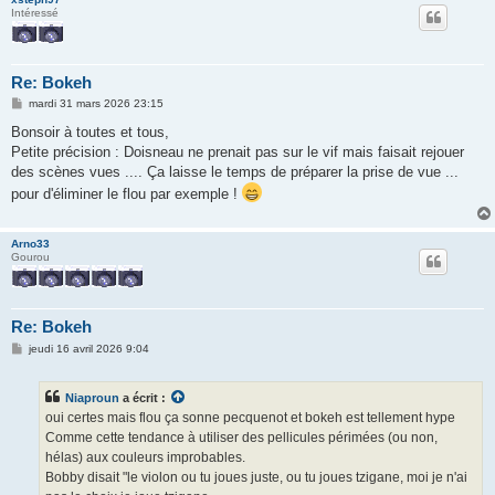
Intéressé
Re: Bokeh
M
mardi 31 mars 2026 23:15
e
s
Bonsoir à toutes et tous,
s
Petite précision : Doisneau ne prenait pas sur le vif mais faisait rejouer
a
g
des scènes vues .... Ça laisse le temps de préparer la prise de vue ...
e
pour d'éliminer le flou par exemple !
Arno33
Gourou
Re: Bokeh
M
jeudi 16 avril 2026 9:04
e
s
s
Niaproun
a écrit :
a
g
oui certes mais flou ça sonne pecquenot et bokeh est tellement hype
e
Comme cette tendance à utiliser des pellicules périmées (ou non,
hélas) aux couleurs improbables.
Bobby disait "le violon ou tu joues juste, ou tu joues tzigane, moi je n'ai