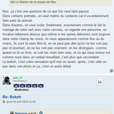
été
Le Baiser de la soupe de flou
.
Non, ça c'est une question de ce que l'on veut faire passer.
Dans certains portraits, on veut mettre du contexte car il va entièrement
faire parti du portrait.
Dans d'autres, on veut isoler, finalement, exactement comme le fait le
mariage de notre oeil avec notre cerveau, on regarde une personne, on
focalise tellement dessus que même si les autres éléments sont toujours
dans notre champ de vision, ils nous apparaissent comme flou ou du
moins, ils sont là sans être là, on ne peut pas dire qu'on ne les voit pas
pas et pourtant, on ne les voit pas vraiment, on les distingues. comme
quand on lit un livre, on voit les mots bien nets, et ce qui nous entour est
comme noyé dans un certain brouillard, c'est plus que secondaire.
Le bokeh, c'est cette sensation qu'il met en avant, après, c'est utile ou
pas dans une photo et ça, c'est un autre débat.
jmk_17
Modérateur
Re: Bokeh
M
jeudi 16 avril 2026 11:05
e
s
s
Niaproun
a écrit :
a