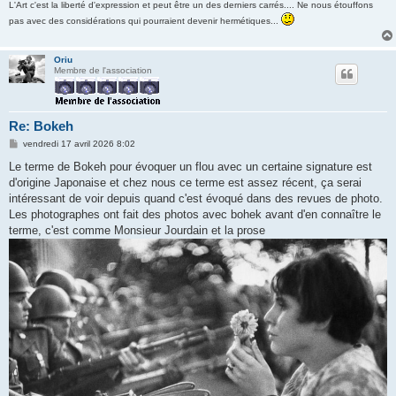
L'Art c'est la liberté d'expression et peut être un des derniers carrés.... Ne nous étouffons
pas avec des considérations qui pourraient devenir hermétiques...
Oriu
Membre de l'association
Re: Bokeh
M
vendredi 17 avril 2026 8:02
e
s
Le terme de Bokeh pour évoquer un flou avec un certaine signature est
s
d'origine Japonaise et chez nous ce terme est assez récent, ça serai
a
g
intéressant de voir depuis quand c'est évoqué dans des revues de photo.
e
Les photographes ont fait des photos avec bohek avant d'en connaître le
terme, c'est comme Monsieur Jourdain et la prose