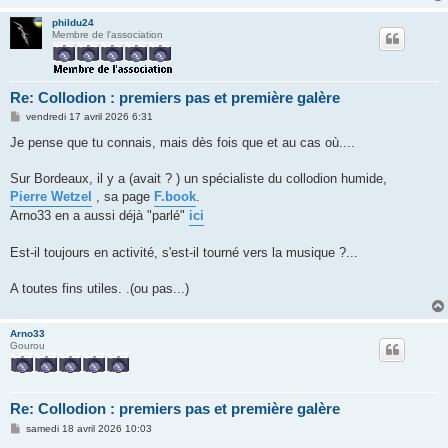
phildu24
Membre de l'association
Re: Collodion : premiers pas et première galère
M
vendredi 17 avril 2026 6:31
e
s
Je pense que tu connais, mais dès fois que et au cas où....
s
a
g
Sur Bordeaux, il y a (avait ? ) un spécialiste du collodion humide,
e
Pierre Wetzel
, sa page
F.book
.
Arno33 en a aussi déjà "parlé"
ici
Est-il toujours en activité, s'est-il tourné vers la musique ?...
A toutes fins utiles. .(ou pas...)
Arno33
Gourou
Re: Collodion : premiers pas et première galère
M
samedi 18 avril 2026 10:03
e