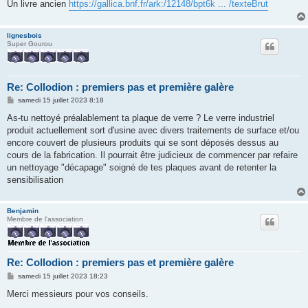
Un livre ancien
https://gallica.bnf.fr/ark:/12148/bpt6k ... /texteBrut
lignesbois
Super Gourou
Re: Collodion : premiers pas et première galère
M
samedi 15 juillet 2023 8:18
e
s
As-tu nettoyé préalablement ta plaque de verre ? Le verre industriel
s
produit actuellement sort d'usine avec divers traitements de surface et/ou
a
g
encore couvert de plusieurs produits qui se sont déposés dessus au
e
cours de la fabrication. Il pourrait être judicieux de commencer par refaire
un nettoyage "décapage" soigné de tes plaques avant de retenter la
sensibilisation
Benjamin
Membre de l'association
Re: Collodion : premiers pas et première galère
M
samedi 15 juillet 2023 18:23
e
s
Merci messieurs pour vos conseils.
s