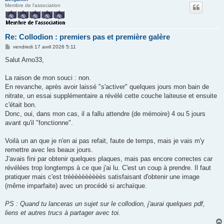
Membre de l'association
Re: Collodion : premiers pas et première galère
M
vendredi 17 avril 2026 5:11
e
s
Salut Arno33,
s
a
g
La raison de mon souci : non.
e
En revanche, après avoir laissé "s'activer" quelques jours mon bain de
nitrate, un essai supplémentaire a révélé cette couche laiteuse et ensuite
c'était bon.
Donc, oui, dans mon cas, il a fallu attendre (de mémoire) 4 ou 5 jours
avant qu'il "fonctionne".
Voilà un an que je n'en ai pas refait, faute de temps, mais je vais m'y
remettre avec les beaux jours.
J'avais fini par obtenir quelques plaques, mais pas encore correctes car
révélées trop longtemps à ce que j'ai lu. C'est un coup à prendre. Il faut
pratiquer mais c'est trèèèèèèèèèès satisfaisant d'obtenir une image
(même imparfaite) avec un procédé si archaïque.
PS : Quand tu lanceras un sujet sur le collodion, j'aurai quelques pdf,
liens et autres trucs à partager avec toi.