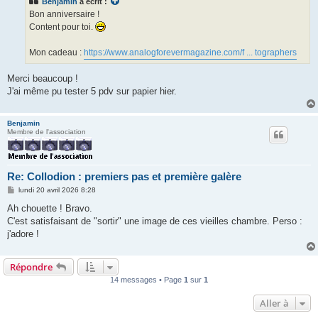
Benjamin
a écrit :
a
g
Bon anniversaire !
e
Content pour toi.
Mon cadeau :
https://www.analogforevermagazine.com/f ... tographers
Merci beaucoup !
J'ai même pu tester 5 pdv sur papier hier.
Benjamin
Membre de l'association
Re: Collodion : premiers pas et première galère
M
lundi 20 avril 2026 8:28
e
s
Ah chouette ! Bravo.
s
C'est satisfaisant de "sortir" une image de ces vieilles chambre. Perso :
a
g
j'adore !
e
Répondre
14 messages • Page
1
sur
1
Aller à