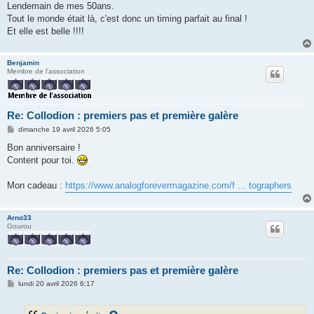
g
Lendemain de mes 50ans.
e
Tout le monde était là, c'est donc un timing parfait au final !
Et elle est belle !!!!
Benjamin
Membre de l'association
Re: Collodion : premiers pas et première galère
M
dimanche 19 avril 2026 5:05
e
s
Bon anniversaire !
s
Content pour toi.
a
g
e
Mon cadeau :
https://www.analogforevermagazine.com/f ... tographers
Arno33
Gourou
Re: Collodion : premiers pas et première galère
M
lundi 20 avril 2026 6:17
e
s
s