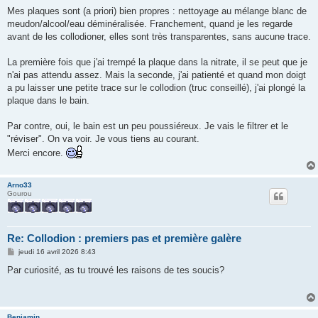
a
g
Mes plaques sont (a priori) bien propres : nettoyage au mélange blanc de
e
meudon/alcool/eau déminéralisée. Franchement, quand je les regarde
avant de les collodioner, elles sont très transparentes, sans aucune trace.
La première fois que j'ai trempé la plaque dans la nitrate, il se peut que je
n'ai pas attendu assez. Mais la seconde, j'ai patienté et quand mon doigt
a pu laisser une petite trace sur le collodion (truc conseillé), j'ai plongé la
plaque dans le bain.
Par contre, oui, le bain est un peu poussiéreux. Je vais le filtrer et le
"réviser". On va voir. Je vous tiens au courant.
Merci encore.
Arno33
Gourou
Re: Collodion : premiers pas et première galère
M
jeudi 16 avril 2026 8:43
e
s
Par curiosité, as tu trouvé les raisons de tes soucis?
s
a
g
e
Benjamin