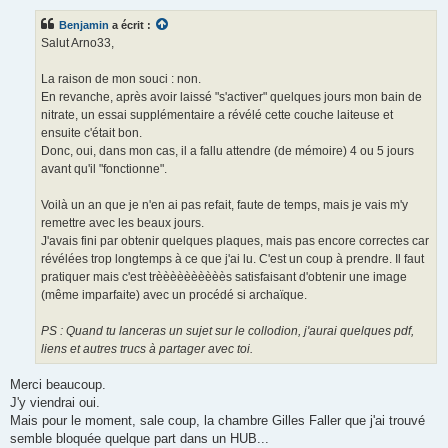
s
s
Benjamin
a écrit :
a
g
Salut Arno33,
e
La raison de mon souci : non.
En revanche, après avoir laissé "s'activer" quelques jours mon bain de
nitrate, un essai supplémentaire a révélé cette couche laiteuse et
ensuite c'était bon.
Donc, oui, dans mon cas, il a fallu attendre (de mémoire) 4 ou 5 jours
avant qu'il "fonctionne".
Voilà un an que je n'en ai pas refait, faute de temps, mais je vais m'y
remettre avec les beaux jours.
J'avais fini par obtenir quelques plaques, mais pas encore correctes car
révélées trop longtemps à ce que j'ai lu. C'est un coup à prendre. Il faut
pratiquer mais c'est trèèèèèèèèèès satisfaisant d'obtenir une image
(même imparfaite) avec un procédé si archaïque.
PS : Quand tu lanceras un sujet sur le collodion, j'aurai quelques pdf,
liens et autres trucs à partager avec toi.
Merci beaucoup.
J'y viendrai oui.
Mais pour le moment, sale coup, la chambre Gilles Faller que j'ai trouvé
semble bloquée quelque part dans un HUB...