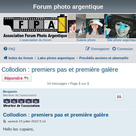
Forum photo argentique
L'association du forum
Galerie photo
Site photo argentiq
FAQ
S’enregistrer
Connexion
Index du forum
Labo photo argentique
Procédés anciens et alternatifs
Collodion : premiers pas et première galère
Répondre
14 messages • Page
1
sur
1
Benjamin
Membre de l'association
Collodion : premiers pas et première galère
M
samedi 15 juillet 2023 5:14
e
s
Hello les copains,
s
a