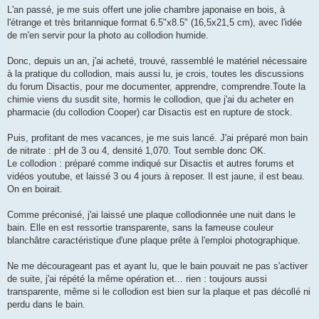
g
L'an passé, je me suis offert une jolie chambre japonaise en bois, à
e
l'étrange et très britannique format 6.5"x8.5" (16,5x21,5 cm), avec l'idée
de m'en servir pour la photo au collodion humide.
Donc, depuis un an, j'ai acheté, trouvé, rassemblé le matériel nécessaire
à la pratique du collodion, mais aussi lu, je crois, toutes les discussions
du forum Disactis, pour me documenter, apprendre, comprendre.Toute la
chimie viens du susdit site, hormis le collodion, que j'ai du acheter en
pharmacie (du collodion Cooper) car Disactis est en rupture de stock.
Puis, profitant de mes vacances, je me suis lancé. J'ai préparé mon bain
de nitrate : pH de 3 ou 4, densité 1,070. Tout semble donc OK.
Le collodion : préparé comme indiqué sur Disactis et autres forums et
vidéos youtube, et laissé 3 ou 4 jours à reposer. Il est jaune, il est beau.
On en boirait.
Comme préconisé, j'ai laissé une plaque collodionnée une nuit dans le
bain. Elle en est ressortie transparente, sans la fameuse couleur
blanchâtre caractéristique d'une plaque prête à l'emploi photographique.
Ne me décourageant pas et ayant lu, que le bain pouvait ne pas s'activer
de suite, j'ai répété la même opération et... rien : toujours aussi
transparente, même si le collodion est bien sur la plaque et pas décollé ni
perdu dans le bain.