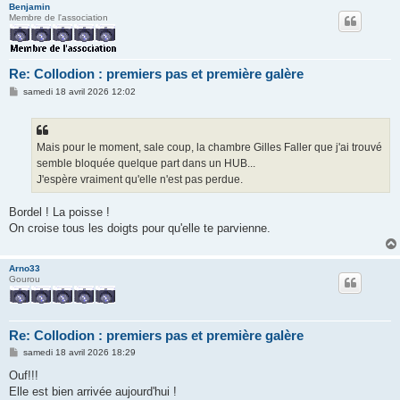
Benjamin
Membre de l'association
Re: Collodion : premiers pas et première galère
M
samedi 18 avril 2026 12:02
e
s
s
a
g
Mais pour le moment, sale coup, la chambre Gilles Faller que j'ai trouvé
e
semble bloquée quelque part dans un HUB...
J'espère vraiment qu'elle n'est pas perdue.
Bordel ! La poisse !
On croise tous les doigts pour qu'elle te parvienne.
Arno33
Gourou
Re: Collodion : premiers pas et première galère
M
samedi 18 avril 2026 18:29
e
s
Ouf!!!
s
Elle est bien arrivée aujourd'hui !
a