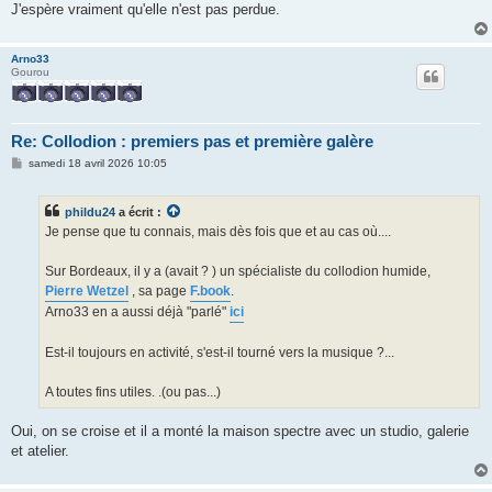
J'espère vraiment qu'elle n'est pas perdue.
Arno33
Gourou
Re: Collodion : premiers pas et première galère
M
samedi 18 avril 2026 10:05
e
s
s
phildu24
a écrit :
a
g
Je pense que tu connais, mais dès fois que et au cas où....
e
Sur Bordeaux, il y a (avait ? ) un spécialiste du collodion humide,
Pierre Wetzel
, sa page
F.book
.
Arno33 en a aussi déjà "parlé"
ici
Est-il toujours en activité, s'est-il tourné vers la musique ?...
A toutes fins utiles. .(ou pas...)
Oui, on se croise et il a monté la maison spectre avec un studio, galerie
et atelier.