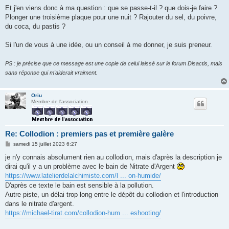
Et j'en viens donc à ma question : que se passe-t-il ? que dois-je faire ?
Plonger une troisième plaque pour une nuit ? Rajouter du sel, du poivre,
du coca, du pastis ?
Si l'un de vous à une idée, ou un conseil à me donner, je suis preneur.
PS : je précise que ce message est une copie de celui laissé sur le forum Disactis, mais
sans réponse qui m'aiderait vraiment.
Oriu
Membre de l'association
Re: Collodion : premiers pas et première galère
M
samedi 15 juillet 2023 6:27
e
s
je n'y connais absolument rien au collodion, mais d'après la description je
s
dirai qu'il y a un problème avec le bain de Nitrate d'Argent
a
g
https://www.latelierdelalchimiste.com/l ... on-humide/
e
D'après ce texte le bain est sensible à la pollution.
Autre piste, un délai trop long entre le dépôt du collodion et l'introduction
dans le nitrate d'argent.
https://michael-tirat.com/collodion-hum ... eshooting/