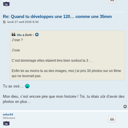
Re: Quand tu développes une 120… comme une 35mm
M
lundi 27 avril 2026 8:34
e
s
s
tilu
a écrit :
a
g
J’ose ?
e
J’ose
C’est dommage elles etaient tres bien surtout la 3 …
Enfin toi au moins tu as des images, moi j’ai pris 30 photos sur un filme
qui ne tournait pas .
Tu as osé....
Mon dieu, c’est encore pire que mon histoire ! Toi, tu étais sûr d’avoir des
photos en plus…
mike54
Débutant