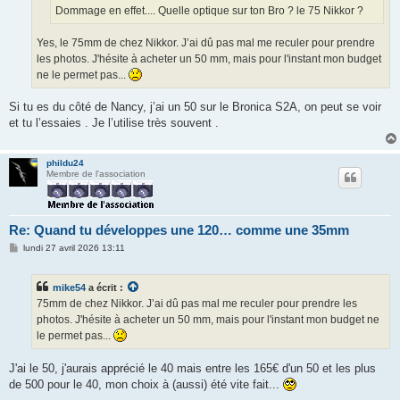
Dommage en effet.... Quelle optique sur ton Bro ? le 75 Nikkor ?
Yes, le 75mm de chez Nikkor. J’ai dû pas mal me reculer pour prendre
les photos. J'hésite à acheter un 50 mm, mais pour l'instant mon budget
ne le permet pas...
Si tu es du côté de Nancy, j’ai un 50 sur le Bronica S2A, on peut se voir
et tu l’essaies . Je l’utilise très souvent .
phildu24
Membre de l'association
Re: Quand tu développes une 120… comme une 35mm
M
lundi 27 avril 2026 13:11
e
s
s
mike54
a écrit :
a
g
75mm de chez Nikkor. J’ai dû pas mal me reculer pour prendre les
e
photos. J'hésite à acheter un 50 mm, mais pour l'instant mon budget ne
le permet pas...
J'ai le 50, j'aurais apprécié le 40 mais entre les 165€ d'un 50 et les plus
de 500 pour le 40, mon choix à (aussi) été vite fait...