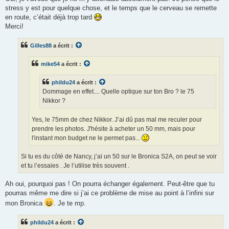
stress y est pour quelque chose, et le temps que le cerveau se remette
en route, c’était déjà trop tard
Merci!
Gilles88
a écrit :
mike54
a écrit :
phildu24
a écrit :
Dommage en effet.... Quelle optique sur ton Bro ? le 75
Nikkor ?
Yes, le 75mm de chez Nikkor. J’ai dû pas mal me reculer pour
prendre les photos. J'hésite à acheter un 50 mm, mais pour
l'instant mon budget ne le permet pas...
Si tu es du côté de Nancy, j’ai un 50 sur le Bronica S2A, on peut se voir
et tu l’essaies . Je l’utilise très souvent .
Ah oui, pourquoi pas ! On pourra échanger également. Peut-être que tu
pourras même me dire si j’ai ce problème de mise au point à l’infini sur
mon Bronica
. Je te mp.
phildu24
a écrit :