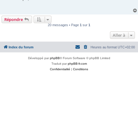
s
a
g
e
Répondre
20 messages • Page
1
sur
1
Aller à
Index du forum
Heures au format
UTC+02:00
Développé par
phpBB
® Forum Software © phpBB Limited
Traduit par
phpBB-fr.com
Confidentialité
|
Conditions