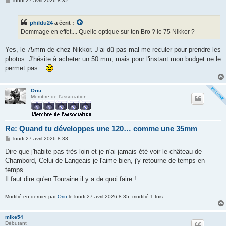
lundi 27 avril 2026 8:32
e
s
s
phildu24
a écrit :
a
g
Dommage en effet.... Quelle optique sur ton Bro ? le 75 Nikkor ?
e
Yes, le 75mm de chez Nikkor. J’ai dû pas mal me reculer pour prendre les
photos. J'hésite à acheter un 50 mm, mais pour l'instant mon budget ne le
permet pas...
Oriu
Membre de l'association
Re: Quand tu développes une 120… comme une 35mm
M
lundi 27 avril 2026 8:33
e
s
Dire que j'habite pas très loin et je n'ai jamais été voir le château de
s
Chambord, Celui de Langeais je l'aime bien, j'y retourne de temps en
a
g
temps.
e
Il faut dire qu'en Touraine il y a de quoi faire !
Modifié en dernier par
Oriu
le lundi 27 avril 2026 8:35, modifié 1 fois.
mike54
Débutant