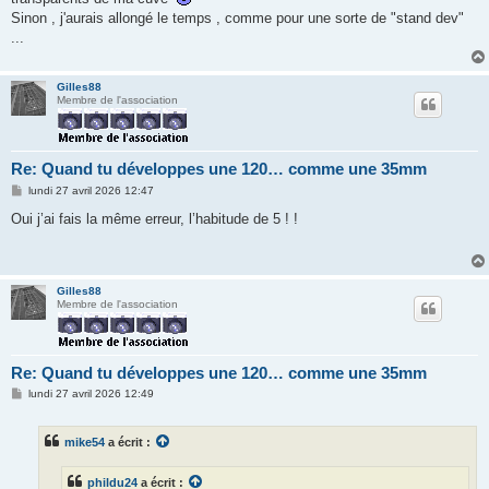
Sinon , j'aurais allongé le temps , comme pour une sorte de "stand dev"
...
Gilles88
Membre de l'association
Re: Quand tu développes une 120… comme une 35mm
M
lundi 27 avril 2026 12:47
e
s
Oui j’ai fais la même erreur, l’habitude de 5 ! !
s
a
g
e
Gilles88
Membre de l'association
Re: Quand tu développes une 120… comme une 35mm
M
lundi 27 avril 2026 12:49
e
s
s
mike54
a écrit :
a
g
e
phildu24
a écrit :