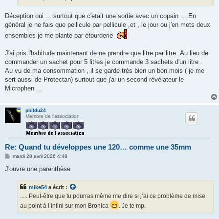
Déception oui ....surtout que c'etait une sortie avec un copain ....En
général je ne fais que pellicule par pellicule ,et , le jour ou j'en mets deux
ensembles je me plante par étourderie
J'ai pris l'habitude maintenant de ne prendre que litre par litre .Au lieu de
commander un sachet pour 5 litres je commande 3 sachets d'un litre .
Au vu de ma consommation , il se garde très bien un bon mois ( je me
sert aussi de Protectan) surtout que j'ai un second révélateur le
Microphen ...
phildu24
Membre de l'association
Re: Quand tu développes une 120… comme une 35mm
M
mardi 28 avril 2026 4:48
e
s
J'ouvre une parenthèse
s
a
g
mike54
a écrit :
e
..... Peut-être que tu pourras même me dire si j’ai ce problème de mise
au point à l’infini sur mon Bronica
. Je te mp.