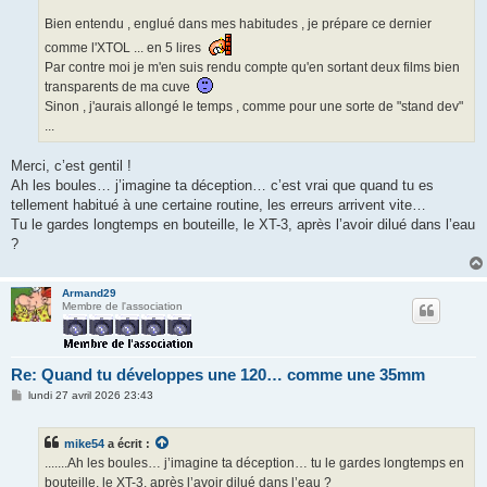
Bien entendu , englué dans mes habitudes , je prépare ce dernier
comme l'XTOL ... en 5 lires
Par contre moi je m'en suis rendu compte qu'en sortant deux films bien
transparents de ma cuve
Sinon , j'aurais allongé le temps , comme pour une sorte de "stand dev"
...
Merci, c’est gentil !
Ah les boules… j’imagine ta déception… c’est vrai que quand tu es
tellement habitué à une certaine routine, les erreurs arrivent vite…
Tu le gardes longtemps en bouteille, le XT-3, après l’avoir dilué dans l’eau
?
Armand29
Membre de l'association
Re: Quand tu développes une 120… comme une 35mm
M
lundi 27 avril 2026 23:43
e
s
s
mike54
a écrit :
a
g
.......Ah les boules… j’imagine ta déception… tu le gardes longtemps en
e
bouteille, le XT-3, après l’avoir dilué dans l’eau ?