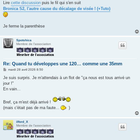
Lire
cette discussion
puis le fil qui s'en suit
Bronica S2, l'autre cause du décalage de visée ! (+Tuto)
Je ferme la parenthèse
Spotshica
Membre de l'association
Re: Quand tu développes une 120… comme une 35mm
M
mardi 28 avril 2026 8:50
e
s
Je suis surpris. Je m'attendais à un flot de "ça nous est tous arrivé un
s
jour !"
a
g
En vain...
e
Bref, ça m'est déjà arrivé !
(mais c'était pas de ma faute...
)
ilford_X
Membre de l'association