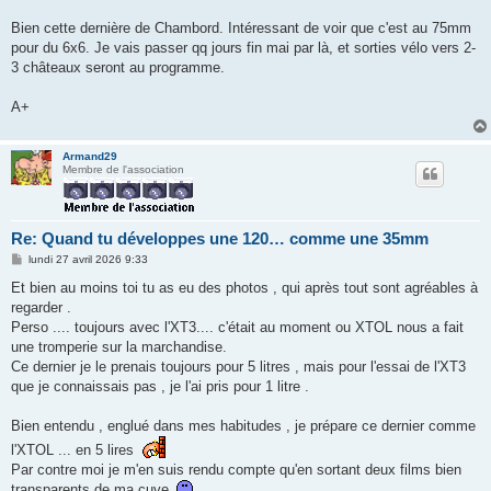
Bien cette dernière de Chambord. Intéressant de voir que c'est au 75mm
pour du 6x6. Je vais passer qq jours fin mai par là, et sorties vélo vers 2-
3 châteaux seront au programme.
A+
Armand29
Membre de l'association
Re: Quand tu développes une 120… comme une 35mm
M
lundi 27 avril 2026 9:33
e
s
Et bien au moins toi tu as eu des photos , qui après tout sont agréables à
s
regarder .
a
g
Perso .... toujours avec l'XT3.... c'était au moment ou XTOL nous a fait
e
une tromperie sur la marchandise.
Ce dernier je le prenais toujours pour 5 litres , mais pour l'essai de l'XT3
que je connaissais pas , je l'ai pris pour 1 litre .
Bien entendu , englué dans mes habitudes , je prépare ce dernier comme
l'XTOL ... en 5 lires
Par contre moi je m'en suis rendu compte qu'en sortant deux films bien
transparents de ma cuve