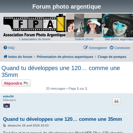
Forum photo argentique
L'association du forum
Galerie photo
Site photo argentiq
FAQ
S’enregistrer
Connexion
Index du forum
Présentation de photos argentiques
Cirage de pompes
Quand tu développes une 120… comme une
35mm
Répondre
20 messages • Page
1
sur
1
mike54
Débutant
Quand tu développes une 120… comme une 35mm
M
dimanche 26 avril 2026 20:03
e
s