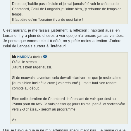
g
Dire que j'habite pas très loin et je n'ai jamais été voir le château de
e
Chambord, Celui de Langeais je l'aime bien, j'y retourne de temps en
temps.
Il faut dire qu'en Touraine il y a de quoi faire !
C’est marrant, je me faisais justement la réflexion : habitant aussi en
Lorraine, il y a plein de choses à voir que je n’ai encore jamais visitées.
Je pense que comme c’est à côté, on y prête moins attention. J'adore
celui de Langeais surtout à l'intérieur!
HARDIV
a écrit :
Olàla, le stresss.
J'aurais bien rager aussi.
Si de mauvaise aventure cela devrait m'arriver - et que je reste calme -
j'aurais bien incliné la cuve ( voir retourné )... mais faut s'en rendre
compte au début.
Bien cette dernière de Chambord. Intéressant de voir que c'est au
75mm pour du 6x6. Je vais passer qq jours fin mai par là, et sorties vélo
vers 2-3 châteaux seront au programme.
A+
Oui, je t’avoue que je ne m’y attendais absolument pas. Je pense que le