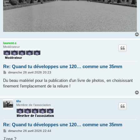
laurent.c
Modérateur
Re: Quand tu développes une 120… comme une 35mm
M
dimanche 26 avril 2026 20:23
e
s
Du beau matériel pour la publication d'un livre de photos, en choisissant
s
finement l'emplacement de la reliure !
a
g
e
tilu
Membre de l'association
Re: Quand tu développes une 120… comme une 35mm
M
dimanche 26 avril 2026 22:44
e
s
J’ose ?