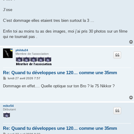
s
a
g
J’ose
e
C’est dommage elles etaient tres bien surtout la 3 …
Enfin toi au moins tu as des images, moi j’ai pris 30 photos sur un filme
qui ne tournait pas .
phildu24
Membre de l'association
Re: Quand tu développes une 120… comme une 35mm
M
lundi 27 avril 2026 7:57
e
s
Dommage en effet.... Quelle optique sur ton Bro ? le 75 Nikkor ?
s
a
g
e
mike54
Débutant
Re: Quand tu développes une 120… comme une 35mm
M