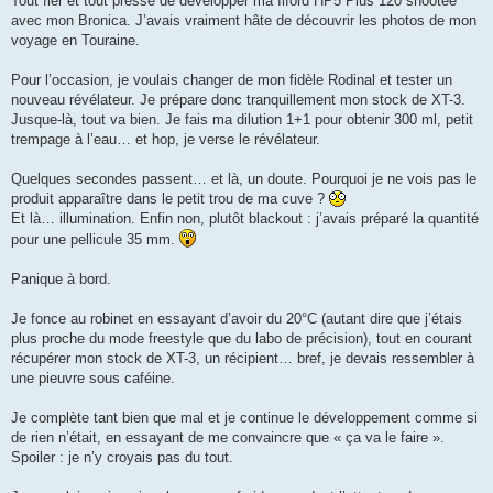
Tout fier et tout pressé de développer ma Ilford HP5 Plus 120 shootée
s
avec mon Bronica. J’avais vraiment hâte de découvrir les photos de mon
a
g
voyage en Touraine.
e
Pour l’occasion, je voulais changer de mon fidèle Rodinal et tester un
nouveau révélateur. Je prépare donc tranquillement mon stock de XT-3.
Jusque-là, tout va bien. Je fais ma dilution 1+1 pour obtenir 300 ml, petit
trempage à l’eau… et hop, je verse le révélateur.
Quelques secondes passent… et là, un doute. Pourquoi je ne vois pas le
produit apparaître dans le petit trou de ma cuve ?
Et là… illumination. Enfin non, plutôt blackout : j’avais préparé la quantité
pour une pellicule 35 mm.
Panique à bord.
Je fonce au robinet en essayant d’avoir du 20°C (autant dire que j’étais
plus proche du mode freestyle que du labo de précision), tout en courant
récupérer mon stock de XT-3, un récipient… bref, je devais ressembler à
une pieuvre sous caféine.
Je complète tant bien que mal et je continue le développement comme si
de rien n’était, en essayant de me convaincre que « ça va le faire ».
Spoiler : je n’y croyais pas du tout.