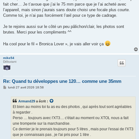
fait cher… Je t’avoue que j’ai le 75 mm parce que je l’ai acheté avec
l’appareil, mais sinon j’aurais sans doute choisi une focale plus courte.
Comme toi, je n’ai pas forcément l’œil pour ce type de cadrage.
Je te rejoins aussi sur le côté un peu pâlichon/clair, les photos sont
brutes. Merci pour les compliments ^^
Ha cool pour le fil « Bronica Lover », je vais aller voir ça
mike54
Débutant
Re: Quand tu développes une 120… comme une 35mm
M
lundi 27 avril 2026 18:58
e
s
s
Armand29
a écrit :
a
g
Et bien au moins toi tu as eu des photos , qui après tout sont agréables
e
à regarder .
Perso .... toujours avec l'XT3.... c'était au moment ou XTOL nous a fait
une tromperie sur la marchandise.
Ce dernier je le prenais toujours pour 5 litres , mais pour l'essai de l'XT3
que je connaissais pas , je l'ai pris pour 1 litre .