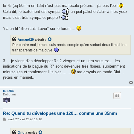
le 75 (eq 50mm en 135) n'est pas ma focale préféré... j'ai pas l'oeil
Cela dit, le traitement est sympa,
un poil pâlichon/clair à mes yeux
mais c'est très sympa et propre !
Y'a un fil "Bronica's Lover" sur le forum ...
Armand29
a écrit :
Par contre moi je m'en suis rendu compte qu'en sortant deux films bien
transparents de ma cuve
3 ... je viens d'en développer 3 : 2 vierges et un ultra sous ex.... les
indications de la bague du R7 sont devenues très floues, subitemment
minuscules et totalement illisibles.......
me croyais en mode Diaf...
j'étais en manuel...
mike54
Débutant
Re: Quand tu développes une 120… comme une 35mm
M
lundi 27 avril 2026 16:18
e
s
s
Oriu
a écrit :
a