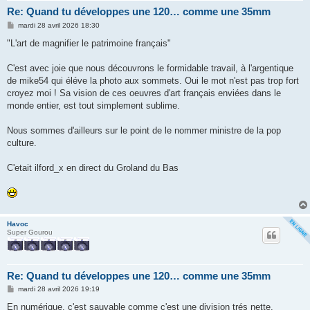
Re: Quand tu développes une 120… comme une 35mm
M
mardi 28 avril 2026 18:30
e
s
"L'art de magnifier le patrimoine français"
s
a
g
C'est avec joie que nous découvrons le formidable travail, à l'argentique
e
de mike54 qui éléve la photo aux sommets. Oui le mot n'est pas trop fort
croyez moi ! Sa vision de ces oeuvres d'art français enviées dans le
monde entier, est tout simplement sublime.
Nous sommes d'ailleurs sur le point de le nommer ministre de la pop
culture.
C'etait ilford_x en direct du Groland du Bas
Havoc
Super Gourou
Re: Quand tu développes une 120… comme une 35mm
M
mardi 28 avril 2026 19:19
e
s
En numérique, c'est sauvable comme c'est une division trés nette.