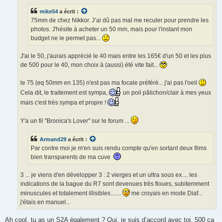
mike54
a écrit :
75mm de chez Nikkor. J’ai dû pas mal me reculer pour prendre les
photos. J'hésite à acheter un 50 mm, mais pour l'instant mon
budget ne le permet pas...
J'ai le 50, j'aurais apprécié le 40 mais entre les 165€ d'un 50 et les plus
de 500 pour le 40, mon choix à (aussi) été vite fait...
le 75 (eq 50mm en 135) n'est pas ma focale préféré... j'ai pas l'oeil
Cela dit, le traitement est sympa,
un poil pâlichon/clair à mes yeux
mais c'est très sympa et propre !
Y'a un fil "Bronica's Lover" sur le forum ...
Armand29
a écrit :
Par contre moi je m'en suis rendu compte qu'en sortant deux films
bien transparents de ma cuve
3 ... je viens d'en développer 3 : 2 vierges et un ultra sous ex.... les
indications de la bague du R7 sont devenues très floues, subitemment
minuscules et totalement illisibles.......
me croyais en mode Diaf...
j'étais en manuel...
Ah cool, tu as un S2A également ? Oui, je suis d’accord avec toi, 500 ça