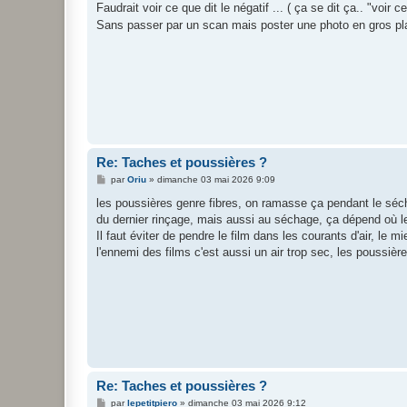
g
Faudrait voir ce que dit le négatif ... ( ça se dit ça.. "voir c
e
Sans passer par un scan mais poster une photo en gros plan 
Re: Taches et poussières ?
M
par
Oriu
»
dimanche 03 mai 2026 9:09
e
s
les poussières genre fibres, on ramasse ça pendant le séc
s
du dernier rinçage, mais aussi au séchage, ça dépend où le 
a
g
Il faut éviter de pendre le film dans les courants d'air, le 
e
l'ennemi des films c'est aussi un air trop sec, les poussière
Re: Taches et poussières ?
M
par
lepetitpiero
»
dimanche 03 mai 2026 9:12