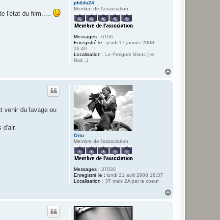
phildu24
Membre de l'association
l'état du film.....
Messages :
6166
Enregistré le :
jeudi 17 janvier 2008
16:49
Localisation :
Le Perigord Blanc ( et
Noir...)
H
a
u
t
t venir du lavage ou
d'air.
Oriu
Membre de l'association
Messages :
37030
Enregistré le :
lundi 21 avril 2008 18:37
Localisation :
37 mais 2A par le coeur
H
a
u
t