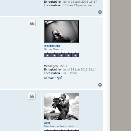
Enregistré le :
lundi 21 avril 2008 18:37
o
Localisation :
37 mais 2A par le coeur
H
a
u
t
lepetitpiero
Super Gourou
Messages :
2221
Enregistré le :
jeudi 13 juin 2013 22:14
Localisation :
26 - Drôme
C
Contact :
o
n
H
t
a
a
u
c
t
t
e
r
l
e
p
e
t
Oriu
i
Membre de l'association
t