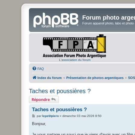
Forum photo arge
Forum appareil photo, labo et photo
L'association du forum
FAQ
Index du forum
Présentation de photos argentiques
SOS
Taches et poussières ?
Répondre
Taches et poussières ?
M
par
lepetitpiero
»
dimanche 03 mai 2026 8:50
e
s
Bonjour,
s
a
g
Je vous partage un souci que je viens d'avoir avec un film (