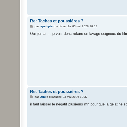
Re: Taches et poussières ?
M
par
lepetitpiero
»
dimanche 03 mai 2026 10:32
e
s
Oui j'en ai ... je vais donc refaire un lavage soigneux du fil
s
a
g
e
Re: Taches et poussières ?
M
par
Oriu
»
dimanche 03 mai 2026 10:37
e
s
il faut laisser le négatif plusieurs mn pour que la gélatine s
s
a
g
e