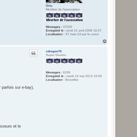
e
t
Oriu
i
Membre de l'association
t
p
i
e
Messages :
37030
r
Enregistré le :
lundi 21 avril 2008 18:37
o
Localisation :
37 mais 2A par le coeur
H
a
u
vdragon76
t
Super Gourou
Messages :
6206
Enregistré le :
mardi 14 mai 2013 16:50
Localisation :
Bruxelles
r parfois sur e-bay),
isseurs et le