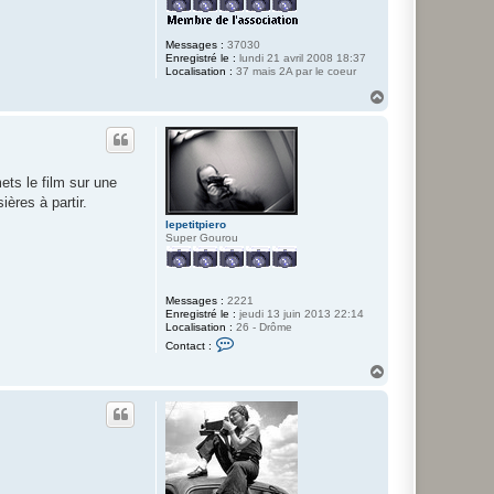
p
i
e
Messages :
37030
r
Enregistré le :
lundi 21 avril 2008 18:37
o
Localisation :
37 mais 2A par le coeur
H
a
u
t
ets le film sur une
ières à partir.
lepetitpiero
Super Gourou
Messages :
2221
Enregistré le :
jeudi 13 juin 2013 22:14
Localisation :
26 - Drôme
C
Contact :
o
n
H
t
a
a
u
c
t
t
e
r
l
e
p