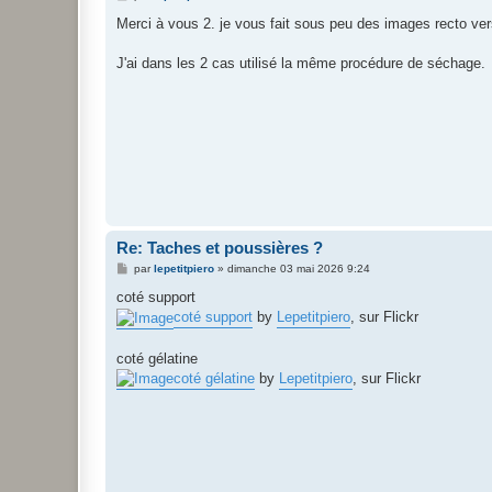
e
s
Merci à vous 2. je vous fait sous peu des images recto verso
s
a
g
J'ai dans les 2 cas utilisé la même procédure de séchage.
e
Re: Taches et poussières ?
M
par
lepetitpiero
»
dimanche 03 mai 2026 9:24
e
s
coté support
s
coté support
by
Lepetitpiero
, sur Flickr
a
g
e
coté gélatine
coté gélatine
by
Lepetitpiero
, sur Flickr