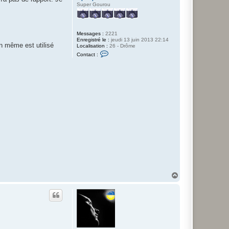
Super Gourou
Messages :
2221
Enregistré le :
jeudi 13 juin 2013 22:14
n même est utilisé
Localisation :
26 - Drôme
C
Contact :
o
n
t
a
c
t
e
r
l
e
p
e
t
i
t
p
i
e
r
o
H
a
u
t