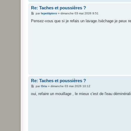
Re: Taches et poussières ?
M
par
lepetitpiero
»
dimanche 03 mai 2026 9:51
e
s
Pensez-vous que si je refais un lavage /séchage je peux rec
s
a
g
e
Re: Taches et poussières ?
M
par
Oriu
»
dimanche 03 mai 2026 10:12
e
s
oui, refaire un mouillage , le mieux c'est de l'eau déminéral
s
a
g
e