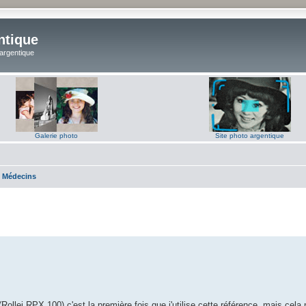
ntique
 argentique
Galerie photo
Site photo argentique
 Médecins
Rollei RPX 100) c'est la première fois que j'utilise cette référence, mais cela 