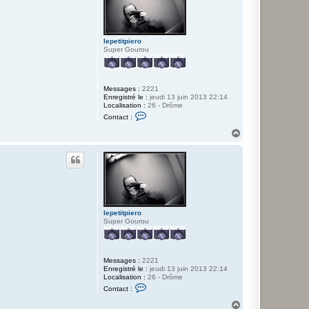
lepetitpiero
Super Gourou
Messages :
2221
Enregistré le :
jeudi 13 juin 2013 22:14
Localisation :
26 - Drôme
C
Contact :
o
n
H
t
a
a
u
c
t
t
e
r
l
e
p
e
lepetitpiero
t
Super Gourou
i
t
p
i
Messages :
2221
e
Enregistré le :
jeudi 13 juin 2013 22:14
r
Localisation :
26 - Drôme
o
C
Contact :
o
n
H