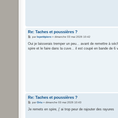
Re: Taches et poussières ?
M
par
lepetitpiero
»
dimanche 03 mai 2026 10:42
e
s
Oui je laisserais tremper un peu... avant de remettre à séc
s
spire et le faire dans la cuve... il est coupé en bande de 6 
a
g
e
Re: Taches et poussières ?
M
par
Oriu
»
dimanche 03 mai 2026 10:43
e
s
Je remets en spire, j' ai trop peur de rajouter des rayures
s
a
g