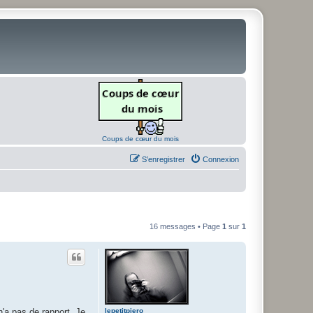
Coups de cœur du mois
S’enregistrer
Connexion
16 messages • Page
1
sur
1
lepetitpiero
n'a pas de rapport. Je