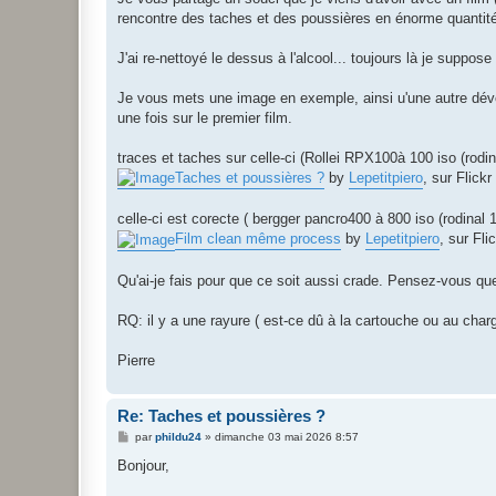
e
rencontre des taches et des poussières en énorme quantité
J'ai re-nettoyé le dessus à l'alcool... toujours là je suppose
Je vous mets une image en exemple, ainsi u'une autre dév
une fois sur le premier film.
traces et taches sur celle-ci (Rollei RPX100à 100 iso (rodi
Taches et poussières ?
by
Lepetitpiero
, sur Flickr
celle-ci est corecte ( bergger pancro400 à 800 iso (rodinal 
Film clean même process
by
Lepetitpiero
, sur Fli
Qu'ai-je fais pour que ce soit aussi crade. Pensez-vous qu
RQ: il y a une rayure ( est-ce dû à la cartouche ou au cha
Pierre
Re: Taches et poussières ?
M
par
phildu24
»
dimanche 03 mai 2026 8:57
e
s
Bonjour,
s
a