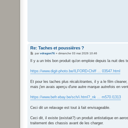
e
Re: Taches et poussières ?
M
par
vdragon76
»
dimanche 03 mai 2026 10:46
e
s
Il y a un très bon produit qu'on emploie depuis la nuit des 
s
a
g
https://www.digit-photo.be/ILFORD-Chiff ... 03547.html
e
Et pour les taches plus récalcitrantes, il y a le film cleane
mais j'en avais aperçu d'une autre marque autrefois en vent
https://www.befr.ebay.be/sch/i.html?_nk ... m570.l1313
Ceci dit un relavage est tout à fait envisageable.
Ceci dit, il existe (existait?) un produit antistatique en aer
traitement des chassis avant de les charger.