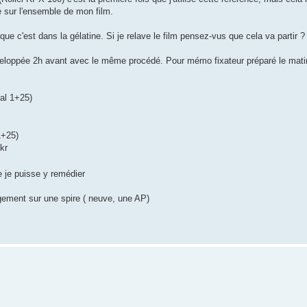
 sur l'ensemble de mon film.
 que c'est dans la gélatine. Si je relave le film pensez-vus que cela va partir ?
eloppée 2h avant avec le même procédé. Pour mémo fixateur préparé le mati
nal 1+25)
1+25)
ckr
e je puisse y remédier
rgement sur une spire ( neuve, une AP)