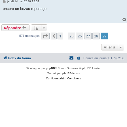
M
jeudi 14 mai 2026 12:31
e
s
encore un bezau reportage
s
a
g
e
Répondre
Page
29
sur
29
1
25
26
27
28
29
Précédente
571 messages
…
Aller à
Index du forum
Heures au format
UTC+02:00
Développé par
phpBB
® Forum Software © phpBB Limited
Traduit par
phpBB-fr.com
Confidentialité
|
Conditions