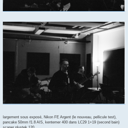
largement sous exposé, Nikon FE Argent (le nouveau, pellicule test),
pancake 50mm f1.8 AIS, kentemer 400 dans LC29 1+19 (second bain)
scaner plustek 120.