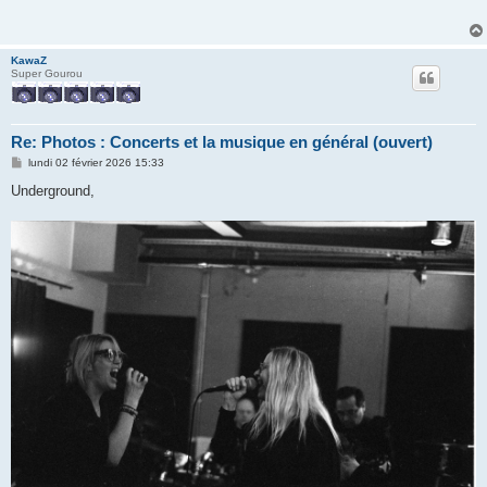
a
g
e
KawaZ
Super Gourou
Re: Photos : Concerts et la musique en général (ouvert)
M
lundi 02 février 2026 15:33
e
s
Underground,
s
a
g
e