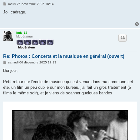
M
mardi 25 novembre 2025 16:14
e
s
Joli cadrage.
s
a
g
e
jmk_17
Modérateur
Re: Photos : Concerts et la musique en général (ouvert)
M
samedi 06 décembre 2025 17:13
e
s
Bonjour,
s
a
g
Petit retour sur l'école de musique qui est venue dans ma commune cet
e
été, un film un peu oublié sur mon bureau, j'ai fait un gros traitement (6
films le même soir), et je viens de scanner quelques bandes