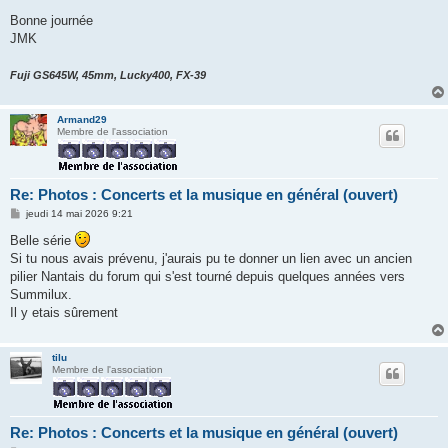
Bonne journée
JMK
Fuji GS645W, 45mm, Lucky400, FX-39
Armand29
Membre de l'association
Re: Photos : Concerts et la musique en général (ouvert)
M
jeudi 14 mai 2026 9:21
e
s
Belle série
s
Si tu nous avais prévenu, j'aurais pu te donner un lien avec un ancien
a
g
pilier Nantais du forum qui s'est tourné depuis quelques années vers
e
Summilux.
Il y etais sûrement
tilu
Membre de l'association
Re: Photos : Concerts et la musique en général (ouvert)