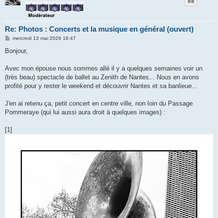
Re: Photos : Concerts et la musique en général (ouvert)
M
mercredi 13 mai 2026 16:47
e
s
Bonjour,
s
a
g
Avec mon épouse nous sommes allé il y a quelques semaines voir un
e
(très beau) spectacle de ballet au Zenith de Nantes... Nous en avons
profité pour y rester le weekend et découvrir Nantes et sa banlieue...
J'en ai retenu ça, petit concert en centre ville, non loin du Passage
Pommeraye (qui lui aussi aura droit à quelques images) :
[1]