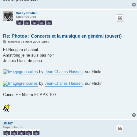
Bokey Shutter
Super Gourou
Re: Photos : Concerts et la musique en général (ouvert)
M
mercredi 04 mars 2026 10:53
e
s
Et Nougaro chantait :
s
Amstrong je ne suis pas noir
a
g
Je suis blanc de peau
e
grenouilles
by
Jean-Charles Hassen
, sur Flickr
grenouilles
by
Jean-Charles Hassen
, sur Flickr
Canon EF 50mm FL APX 100
JMJ67
Super Gourou