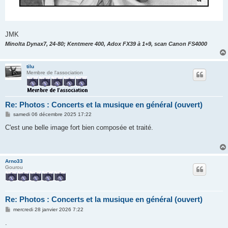
JMK
Minolta Dynax7, 24-80; Kentmere 400, Adox FX39 à 1+9, scan Canon FS4000
tilu
Membre de l'association
Re: Photos : Concerts et la musique en général (ouvert)
M
samedi 06 décembre 2025 17:22
e
s
C'est une belle image fort bien composée et traité.
s
a
g
e
Arno33
Gourou
Re: Photos : Concerts et la musique en général (ouvert)
M
mercredi 28 janvier 2026 7:22
e
s
.
s