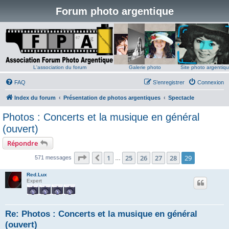
Forum photo argentique
L'association du forum
Galerie photo
Site photo argentiq
FAQ
S’enregistrer
Connexion
Index du forum
Présentation de photos argentiques
Spectacle
Photos : Concerts et la musique en général
(ouvert)
Répondre
Page
29
sur
29
1
25
26
27
28
29
Précédente
571 messages
…
Red.Lux
Expert
Re: Photos : Concerts et la musique en général
(ouvert)