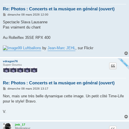
Re: Photos : Concerts et la musique en général (ouvert)
M
dimanche 08 mars 2026 12:00
e
s
Spectacle Slava Lausanne
s
Pas vraiment du chant
a
g
e
Au Rolleiflex 35SE RPX 400
99 Luftballons
by
Jean-Marc JEHL
, sur Flickr
vdragon76
Super Gourou
Re: Photos : Concerts et la musique en général (ouvert)
M
dimanche 08 mars 2026 13:17
e
s
Non, mais une très belle dynamique cette image. Un petit côté Time-Life
s
pour le style! Bravo.
a
g
e
V.
jmk_17
Modérateur